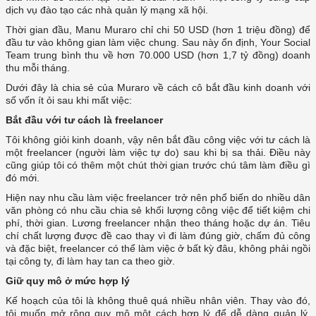
dịch vụ đào tạo các nhà quản lý mạng xã hội.
Thời gian đầu, Manu Muraro chỉ chi 50 USD (hơn 1 triệu đồng) để
đầu tư vào không gian làm việc chung. Sau này ổn định, Your Social
Team trung bình thu về hơn 70.000 USD (hơn 1,7 tỷ đồng) doanh
thu mỗi tháng.
Dưới đây là chia sẻ của Muraro về cách cô bắt đầu kinh doanh với
số vốn ít ỏi sau khi mất việc:
Bắt đầu với tư cách là freelancer
Tôi không giỏi kinh doanh, vậy nên bắt đầu công việc với tư cách là
một freelancer (người làm việc tự do) sau khi bị sa thải. Điều này
cũng giúp tôi có thêm một chút thời gian trước chú tâm làm điều gì
đó mới.
Hiện nay nhu cầu làm việc freelancer trở nên phổ biến do nhiều dân
văn phòng có nhu cầu chia sẻ khối lượng công việc để tiết kiệm chi
phí, thời gian. Lương freelancer nhận theo tháng hoặc dự án. Tiêu
chí chất lượng được đề cao thay vì đi làm đúng giờ, chấm đủ công
và đặc biệt, freelancer có thể làm việc ở bất kỳ đâu, không phải ngồi
tại công ty, đi làm hay tan ca theo giờ.
Giữ quy mô ở mức hợp lý
Kế hoạch của tôi là không thuê quá nhiều nhân viên. Thay vào đó,
tôi muốn mở rộng quy mô một cách hợp lý để dễ dàng quản lý.