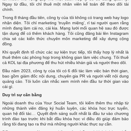
Ngay từ đầu, tôi chỉ thuê một nhân viên kế toán để theo dõi tài
chính.
Trong 8 tháng đầu tiên, công ty của tôi không có trang web hay logo
nhận diện. Tôi chỉ marketing ‘truyền miệng’, rỉ tai người quen rằng
mình đang làm cái nọ, cái kia. Mạng lưới mối quan hệ sau đó được
tận dụng để có thêm khách hàng. Tôi cũng đăng bài lên Instagram
chia sẻ các kiến thức chuyên môn marketing để xây dựng cộng
đồng.
Khi quyết định tổ chức các sự kiện trực tiếp, tôi thấy hợp lý nhất là
thuê thêm các phòng họp trong không gian làm việc chung. Tôi thuê
cả KOL tại địa phương để thu hút nhiều khán giả và người theo dõi.
Đầu năm 2023, công ty của tôi có 6 đối tác làm việc bán thời gian,
bao gồm giám đốc nội dung, chuyên gia PR và người viết nội dung
quảng cáo. Tôi luôn cân nhắc xem mình nên đầu tư thời gian vào
cái gì.
Duy trì sự cân bằng
Ngoài doanh thu của Your Social Team, tôi kiếm thêm thu nhập từ
những thành viên đăng ký huấn luyện, các khóa học trực tuyến,
quan hệ đối tác… Quyết định sáng suốt nhất là đầu tư vào chương
trình đào tạo trước khi bắt đầu khóa học vì điều đó giúp đảm bảo
rằng tôi đang tạo ra thứ mà những người khác thực sự cần.