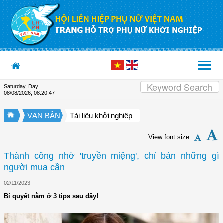
Skip to Content
Saturday, Day
08/08/2026
,
08:20:47
VĂN BẢN
Tài liệu khởi nghiệp
View font size
Thành công nhờ 'truyền miệng', chỉ bán những gì
người mua cần
02/11/2023
Bí quyết nằm ở 3 tips sau đây!