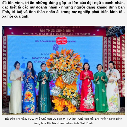
để tôn vinh, tri ân những đóng góp to lớn của đội ngũ doanh nhân,
đặc biệt là các nữ doanh nhân - những người đang khẳng định bản
lĩnh, trí tuệ và tinh thần nhân ái trong sự nghiệp phát triển kinh tế -
xã hội của tỉnh.
Bà Đào Thị Hòa, TUV, Phó Chủ tịch Ủy ban MTTQ tỉnh, Chủ tịch Hội LHPN tỉnh Ninh Bình
tặng hoa Hội Nữ doanh nhân tỉnh Ninh Bình