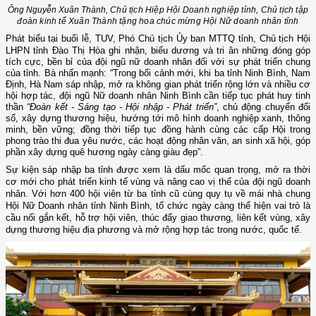
Ông
Nguyễn Xuân Thành,
Chủ tịch Hiệp Hội Doanh nghiệp tỉnh, Chủ tịch tập
đoàn kinh tế Xuân Thành tặng hoa chúc mừng Hội Nữ doanh nhân tỉnh
Phát biểu tại buổi lễ, TUV, Phó Chủ tịch Ủy ban MTTQ tỉnh, Chủ tịch Hội
LHPN tỉnh Đào Thị Hòa
ghi nhận, biểu dương và tri ân những đóng góp
tích cực, bền bỉ của đội ngũ nữ doanh nhân đối với sự phát triển chung
của tỉnh. Bà nhấn mạnh: “Trong bối cảnh mới, khi ba tỉnh Ninh Bình, Nam
Định, Hà Nam
sáp nhập, mở ra không gian phát triển rộng lớn và nhiều cơ
hội hợp tác, đội ngũ Nữ doanh nhân Ninh Bình cần tiếp tục phát huy tinh
thần
“Đoàn kết - Sáng tạo - Hội nhập - Phát triển”
, chủ động chuyển đổi
số, xây dựng thương hiệu, hướng tới mô hình doanh nghiệp xanh, thông
minh, bền vững; đồng thời tiếp tục đồng hành cùng các cấp Hội trong
phong trào thi đua yêu nước, các hoạt động nhân văn, an sinh xã hội, góp
phần xây dựng quê hương ngày càng giàu đẹp”.
Sự kiện sáp nhập ba tỉnh được xem là dấu mốc quan trọng, mở ra thời
cơ mới cho phát triển kinh tế vùng và nâng cao vị thế của đội ngũ doanh
nhân. Với hơn 400 hội viên từ ba tỉnh cũ cùng quy tụ về mái nhà chung
Hội Nữ Doanh nhân tỉnh Ninh Bình, tổ chức ngày càng thể hiện vai trò là
cầu nối gắn kết, hỗ trợ hội viên, thúc đẩy giao thương, liên kết vùng, xây
dựng thương hiệu địa phương và mở rộng hợp tác trong nước, quốc tế.