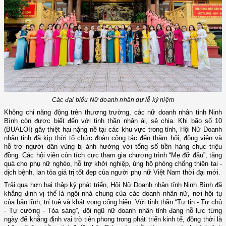
Các đại biểu Nữ doanh nhân dự lễ kỷ niệm
Không chỉ năng động trên thương trường, các nữ doanh nhân tỉnh Ninh
Bình còn được biết đến với tinh thần nhân ái, sẻ chia. Khi bão số 10
(BUALOI) gây thiệt hại nặng nề tại các khu vực trong tỉnh, Hội Nữ Doanh
nhân tỉnh đã kịp thời tổ chức đoàn công tác đến thăm hỏi, động viên và
hỗ trợ người dân vùng bị ảnh hưởng với tổng số tiền hàng chục triệu
đồng. Các hội viên còn tích cực tham gia chương trình “Mẹ đỡ đầu”, tặng
quà cho phụ nữ nghèo, hỗ trợ khởi nghiệp, ủng hộ phòng chống thiên tai -
dịch bệnh, lan tỏa giá trị tốt đẹp của người phụ nữ Việt Nam thời đại mới.
Trải qua hơn hai thập kỷ phát triển, Hội Nữ Doanh nhân tỉnh Ninh Bình đã
khẳng định vị thế là ngôi nhà chung của các doanh nhân nữ, nơi hội tụ
của bản lĩnh, trí tuệ và khát vọng cống hiến. Với tinh thần “Tự tin - Tự chủ
- Tự cường - Tỏa sáng”, đội ngũ nữ doanh nhân tỉnh đang nỗ lực từng
ngày để khẳng định vai trò tiên phong trong phát triển kinh tế, đồng thời là