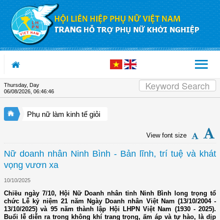
Skip to Content
Thursday, Day
06/08/2026
,
06:46:47
Phụ nữ làm kinh tế giỏi
View font size
Nữ doanh nhân Ninh Bình - Bản lĩnh, trí tuệ và khát
vọng vươn xa
10/10/2025
Chiều ngày 7/10, Hội Nữ Doanh nhân tỉnh Ninh Bình long trọng tổ
chức Lễ kỷ niệm 21 năm Ngày Doanh nhân Việt Nam (13/10/2004 -
13/10/2025) và 95 năm thành lập Hội LHPN Việt Nam (1930 - 2025).
Buổi lễ diễn ra trong không khí trang trọng, ấm áp và tự hào, là dịp