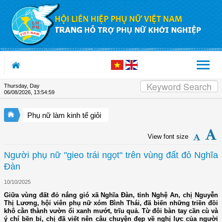
Skip to Content
Thursday, Day
06/08/2026
,
13:55:00
Phụ nữ làm kinh tế giỏi
View font size
Người phụ nữ "gieo trái ngọt" trên vùng đất đỏ Nghĩa
Đàn
10/10/2025
Giữa vùng đất đỏ nắng gió xã Nghĩa Đàn, tỉnh Nghệ An, chị Nguyễn
Thị Lương, hội viên phụ nữ xóm Bình Thái, đã biến những triền đồi
khô cằn thành vườn ổi xanh mướt, trĩu quả. Từ đôi bàn tay cần cù và
ý chí bền bỉ, chị đã viết nên câu chuyện đẹp về nghị lực của người