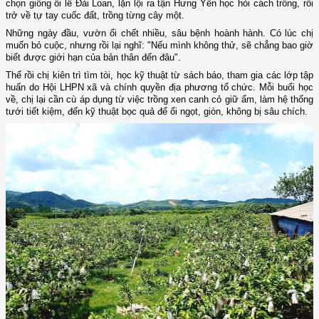
chọn giống ổi lê Đài Loan, lặn lội ra tận Hưng Yên học hỏi cách trồng, rồi
trở về tự tay cuốc đất, trồng từng cây một.
Những ngày đầu, vườn ổi chết nhiều, sâu bệnh hoành hành. Có lúc chị
muốn bỏ cuộc, nhưng rồi lại nghĩ: "Nếu mình không thử, sẽ chẳng bao giờ
biết được giới hạn của bản thân đến đâu".
Thế rồi chị kiên trì tìm tòi, học kỹ thuật từ sách báo, tham gia các lớp tập
huấn do Hội LHPN xã và chính quyền địa phương tổ chức. Mỗi buổi học
về, chị lại cần cù áp dụng từ việc trồng xen canh cỏ giữ ẩm, làm hệ thống
tưới tiết kiệm, đến kỹ thuật bọc quả để ổi ngọt, giòn, không bị sâu chích.