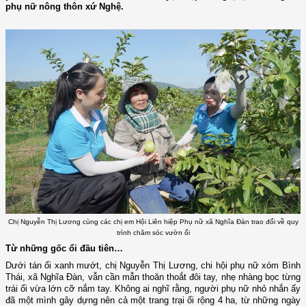
phụ nữ nông thôn xứ Nghệ.
Chị Nguyễn Thị Lương cùng các chị em Hội Liên hiệp Phụ nữ xã Nghĩa Đàn trao đổi về quy
trình chăm sóc vườn ổi
Từ những gốc ổi đầu tiên…
Dưới tán ổi xanh mướt, chị Nguyễn Thị Lương, chi hội phụ nữ xóm Bình
Thái, xã Nghĩa Đàn, vẫn cần mẫn thoăn thoắt đôi tay, nhẹ nhàng bọc từng
trái ổi vừa lớn cỡ nắm tay. Không ai nghĩ rằng, người phụ nữ nhỏ nhắn ấy
đã một mình gây dựng nên cả một trang trại ổi rộng 4 ha, từ những ngày