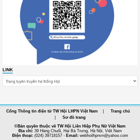
LINK
Cổng Thông tin điện tử TW Hội LHPN Việt Nam
Trang chủ
Sơ đồ trang
©Bản quyền thuộc về TW Hội Liên Hiệp Phụ Nữ Việt Nam
Địa chỉ:
39 Hàng Chuối, Hai Bà Trưng, Hà Nội, Việt Nam
Điện thoại:
(024) 39718157 -
Email:
webhoilhpnvn@yahoo.com