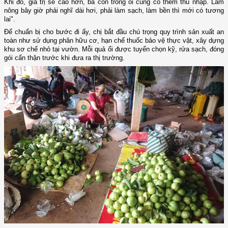
Khi đó, giá trị sẽ cao hơn, bà con trồng ổi cũng có thêm thu nhập. Làm
nông bây giờ phải nghĩ dài hơi, phải làm sạch, làm bền thì mới có tương
lai".
Để chuẩn bị cho bước đi ấy, chị bắt đầu chú trọng quy trình sản xuất an
toàn như sử dụng phân hữu cơ, hạn chế thuốc bảo vệ thực vật, xây dựng
khu sơ chế nhỏ tại vườn. Mỗi quả ổi được tuyển chọn kỹ, rửa sạch, đóng
gói cẩn thận trước khi đưa ra thị trường.