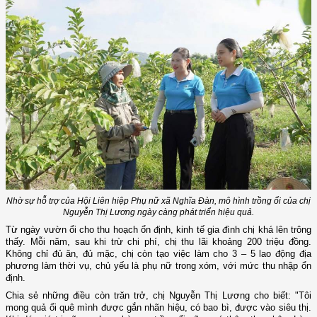
Nhờ sự hỗ trợ của Hội Liên hiệp Phụ nữ xã Nghĩa Đàn, mô hình trồng ổi của chị
Nguyễn Thị Lương ngày càng phát triển hiệu quả.
Từ ngày vườn ổi cho thu hoạch ổn định, kinh tế gia đình chị khá lên trông
thấy. Mỗi năm, sau khi trừ chi phí, chị thu lãi khoảng 200 triệu đồng.
Không chỉ đủ ăn, đủ mặc, chị còn tạo việc làm cho 3 – 5 lao động địa
phương làm thời vụ, chủ yếu là phụ nữ trong xóm, với mức thu nhập ổn
định.
Chia sẻ những điều còn trăn trở, chị Nguyễn Thị Lương cho biết: "Tôi
mong quả ổi quê mình được gắn nhãn hiệu, có bao bì, được vào siêu thị.