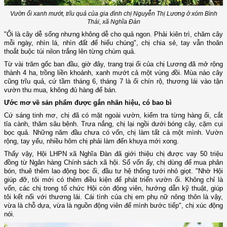
Vườn ổi xanh mướt, trĩu quả của gia đình chị Nguyễn Thị Lương ở xóm Bình
Thái, xã Nghĩa Đàn
"Ổi là cây dễ sống nhưng không dễ cho quả ngon. Phải kiên trì, chăm cây
mỗi ngày, nhìn lá, nhìn đất để hiểu chúng", chị chia sẻ, tay vẫn thoăn
thoắt buộc túi nilon trắng lên từng chùm quả.
Từ vài trăm gốc ban đầu, giờ đây, trang trại ổi của chị Lương đã mở rộng
thành 4 ha, trồng liền khoảnh, xanh mướt cả một vùng đồi. Mùa nào cây
cũng trĩu quả, cứ tầm tháng 6, tháng 7 là ổi chín rộ, thương lái vào tận
vườn thu mua, không đủ hàng để bán.
Ước mơ về sản phẩm được gắn nhãn hiệu, có bao bì
Cứ sáng tinh mơ, chị đã có mặt ngoài vườn, kiểm tra từng hàng ổi, cắt
tỉa cành, thăm sâu bệnh. Trưa nắng, chị lại ngồi dưới bóng cây, cặm cụi
bọc quả. Những năm đầu chưa có vốn, chị làm tất cả một mình. Vườn
rộng, tay yếu, nhiều hôm chị phải làm đến khuya mới xong.
Thấy vậy, Hội LHPN xã Nghĩa Đàn đã giới thiệu chị được vay 50 triệu
đồng từ Ngân hàng Chính sách xã hội. Số vốn ấy, chị dùng để mua phân
bón, thuê thêm lao động bọc ổi, đầu tư hệ thống tưới nhỏ giọt. "Nhờ Hội
giúp đỡ, tôi mới có thêm điều kiện để phát triển vườn ổi. Không chỉ là
vốn, các chị trong tổ chức Hội còn động viên, hướng dẫn kỹ thuật, giúp
tôi kết nối với thương lái. Cái tình của chị em phụ nữ nông thôn là vậy,
vừa là chỗ dựa, vừa là nguồn động viên để mình bước tiếp", chị xúc động
nói.