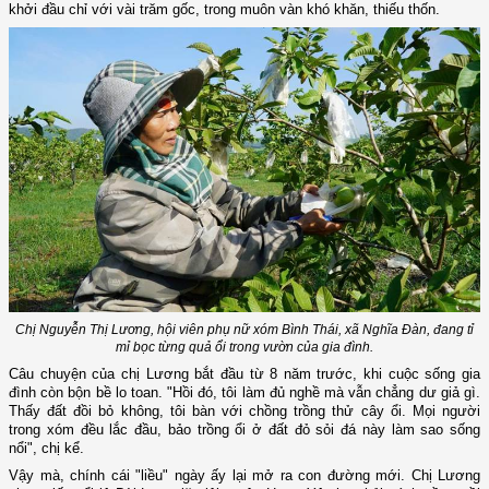
khởi đầu chỉ với vài trăm gốc, trong muôn vàn khó khăn, thiếu thốn.
Chị Nguyễn Thị Lương, hội viên phụ nữ xóm Bình Thái, xã Nghĩa Đàn, đang tỉ
mỉ bọc từng quả ổi trong vườn của gia đình.
Câu chuyện của chị Lương bắt đầu từ 8 năm trước, khi cuộc sống gia
đình còn bộn bề lo toan. "Hồi đó, tôi làm đủ nghề mà vẫn chẳng dư giả gì.
Thấy đất đồi bỏ không, tôi bàn với chồng trồng thử cây ổi. Mọi người
trong xóm đều lắc đầu, bảo trồng ổi ở đất đỏ sỏi đá này làm sao sống
nổi", chị kể.
Vậy mà, chính cái "liều" ngày ấy lại mở ra con đường mới. Chị Lương