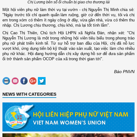
Chị Lương bên số ổi chuẩn bị giao cho thương lái
Một hội viên phụ nữ làm thời vụ tại vườn - chị Nguyễn Thị Minh chia sẻ:
"Ngày trước tôi chỉ quanh quẩn làm ruộng, giờ cứ đến thời vụ, tôi và chị
em trong xóm có thêm ít ngày công ở đây, vừa gần nhà, vừa có thêm thu
nhập. Chị Lương chịu thương, chịu khó, mà lại tốt tính lắm".
Chị Cao Thị Thiên, Chủ tịch Hội LHPN xã Nghĩa Đàn, nhận xét: "Chị
Nguyễn Thị Lương là một trong những hội viên tiêu biểu trong phong trào
phụ nữ phát triển kinh tế. Từ sự hỗ trợ ban đầu của Hội, chị đã nỗ lực
vượt khó, ứng dụng tiến bộ kỹ thuật vào sản xuất, tạo việc làm cho nhiều
phụ nữ khác. Hội đang hướng dẫn chị xây dựng hồ sơ để đưa sản phẩm
ổi trở thành sản phẩm OCOP của xã trong thời gian tới".
Báo PNVN
NEWS WITH CATEGORIES