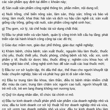
các sản phẩm quy định tại điểm c khoản này;
đ) Sản xuất sản phẩm công nghệ thông tin, phần mềm, nội dung số;
e) Nuôi trồng, chế biến nông sản, lâm sản, thủy sản; trồng và bảo vệ
rừng; làm muối; khai thác hải sản và dịch vụ hậu cần nghề cá; sản xuất
giống cây trồng, giống vật nuôi, sản phẩm công nghệ sinh học;
g) Thu gom, xử lý, tái chế hoặc tái sử dụng chất thải;
h) Đầu tư phát triển và vận hành, quản lý công trình kết cấu hạ tầng; phát
triển vận tải hành khách công cộng tại các đô thị;
i) Giáo dục mầm non, giáo dục phổ thông, giáo dục nghề nghiệp;
k) Khám bệnh, chữa bệnh; sản xuất thuốc, nguyên liệu làm thuốc, thuốc
chủ yếu, thuốc thiết yếu, thuốc phòng, chống bệnh xã hội, vắc xin, sinh
phẩm y tế, thuốc từ dược liệu, thuốc đông y; nghiên cứu khoa học về
công nghệ bào chế, công nghệ sinh học để sản xuất các loại thuốc mới;
l) Đầu tư cơ sở luyện tập, thi đấu thể dục, thể thao cho người khuyết tật
hoặc chuyên nghiệp; bảo vệ và phát huy giá trị di sản văn hóa;
m) Đầu tư trung tâm lão khoa, tâm thần, điều trị bệnh nhân nhiễm chất
độc màu da cam; trung tâm chăm sóc người cao tuổi, người khuyết tật,
trẻ mồ côi, trẻ em lang thang không nơi nương tựa;
n) Quỹ tín dụng nhân dân, tổ chức tài chính vi mô.
o) Đầu tư kinh doanh chuỗi phân phối sản phẩm của doanh nghiệp nhỏ và
vừa; đầu tư kinh doanh cơ sở kỹ thuật hỗ trợ doanh nghiệp nhỏ và vừa,
cơ sở ươm tạo doanh nghiệp nhỏ và vừa; đầu tư kinh doanh khu làm