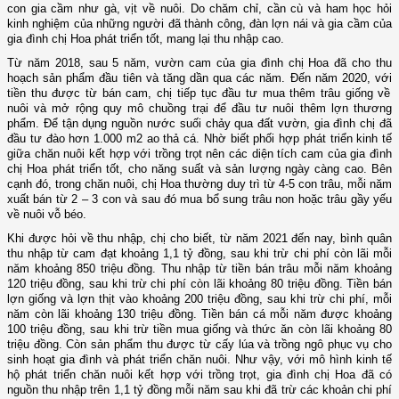
con gia cầm như gà, vịt về nuôi. Do chăm chỉ
,
cần cù và ham học hỏi
kinh nghiệm của những người đã thành công, đàn lợn nái và gia cầm của
gia đình chị Hoa phát triển tốt
,
mang lại thu nhập cao.
Từ năm 2018, sau 5 năm, vườn cam của gia đình chị Hoa đã cho thu
hoạch sản phẩm đầu tiên và tăng dần qua các năm. Đến năm 2020,
với
tiền thu được từ bán cam, chị tiếp tục đầu tư mua thêm trâu giống về
nuôi và mở rộng qu
y
mô chuồng trại để đầu tư nuôi thêm lợn thương
phẩm. Để tận dụng nguồn nước suối chảy qua đất vườn, gia đình chị đã
đầu tư đào hơn 1
.
000 m2 ao thả cá. Nhờ biết phối hợp phát triển kinh tế
giữa chăn nuôi kết hợp với trồng trọt nên các diện tích cam của gia đình
chị Hoa phát triển tốt, cho năng suất và sản lượng ngày càng cao. Bên
cạnh đó, trong chăn nuôi, chị Hoa thường duy trì từ 4-5 con trâu, mỗi năm
xuất bán từ 2 – 3 con và sau đó mua bổ sung trâu non hoặc trâu gầy yếu
về nuôi vỗ béo.
Khi được hỏi về thu nhập, chị cho biế
t, t
ừ năm 2021 đến nay, bình quân
thu nhập từ cam đạt khoảng 1,1 tỷ đồng, sau khi trừ chi phí còn lãi mỗi
năm khoảng 850 triệu đồng. Thu nhập từ tiền bán trâu mỗi năm khoảng
120 triệu đồng, sau khi trừ chi phí còn lãi khoảng 80 triệu đồng. Tiền bán
lợn giống và lợn thịt vào khoảng 200 triệu đồng, sau khi trừ chi phí, mỗi
năm còn lãi khoảng 130 triệu đồng. Tiền bán cá mỗi năm được khoảng
100 triệu đồng, sau khi trừ tiền mua giống và thức ăn còn lãi khoảng 80
triệu đồng. Còn sản phẩm thu được từ cấy lúa và trồng ngô phục vụ cho
sinh hoạt gia đình và phát triển chăn nuôi. Như vậy, với mô hình kinh tế
hộ phát triển chăn nuôi kết hợp với trồng trọt, gia đình chị Hoa đã có
nguồn thu nhập trên 1,1 tỷ đồng mỗi năm sau khi đã trừ các khoản chi phí