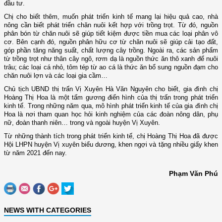
đầu tư.
Chị cho biết thêm
, m
uốn phát triển kinh tế mang lại hiệu quả cao, nhà
nông cần biết phát triển chăn nuôi kết hợp với trồng trọt. Từ đó, nguồn
phân bón từ chăn nuôi sẽ giúp tiết kiệm được tiền mua các loại phân vô
cơ. Bên cạnh đó, nguồn phân hữu cơ từ chăn nuôi sẽ giúp cải tạo đất,
góp phần tăng năng suất, chất lượng cây trồng. Ngoài ra, các sản phẩm
từ trồng trọt như thân cây ngô, rơm dạ là nguồn thức ăn thô xanh để nuôi
trâu; các loại cá nhỏ, tôm tép từ ao cá là thức ăn bổ sung nguồn đạm cho
chăn nuôi lợn và các loại gia cầm…
Chủ tịch UBND thị trấn Vị Xuyên
Hà Văn Nguyên cho biết
, g
ia đình chị
Hoàng Thị Hoa là một tấm gương điển hình của thị trấn trong phát triển
kinh tế. Trong những năm qua, mô hình phát triển kinh tế của gia đình chị
Hoa là nơi tham quan học hỏi kinh nghiệm của các đoàn nông dân, phụ
nữ, đoàn thanh niên…
trong và ngoài huyện Vị Xuyên.
Từ những thành tích trong phát triển kinh tế, chị Hoàng Thị Hoa đã được
Hội
LHPN
huyện Vị xuyên biểu dương, khen ngợi và tặng nhiều giấy khen
từ năm 2021 đến nay.
Phạm Văn Phú
NEWS WITH CATEGORIES