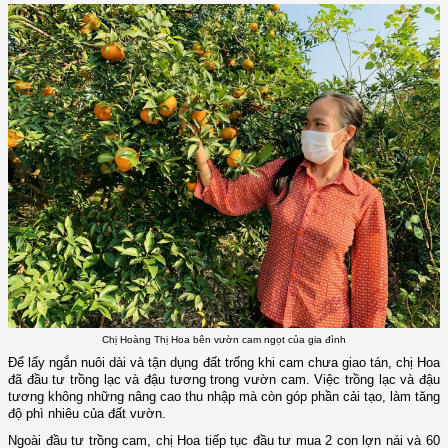
Chị Hoàng Thị Hoa bên vườn cam ngọt của gia đình
Để lấy ngắn nuôi dài và tận dụng đất trống khi cam chưa giao tán, chị Hoa
đã đầu tư trồng lạc và đậu tương trong vườn cam. Việc trồng lạc và đậu
tương không những nâng cao thu nhập mà còn góp phần cải tạo, làm tăng
độ phì nhiêu của đất vườn.
Ngoài đầu tư trồng cam, chị Hoa tiếp tục đầu tư mua 2
con
lợn nái và 60