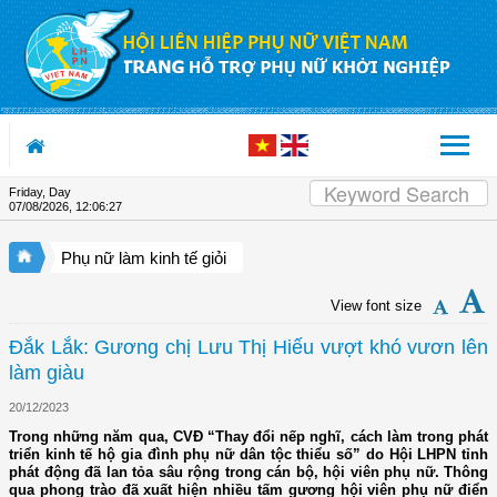
Skip to Content
Friday, Day
07/08/2026
,
12:06:28
Phụ nữ làm kinh tế giỏi
View font size
Đắk Lắk: Gương chị Lưu Thị Hiếu vượt khó vươn lên
làm giàu
20/12/2023
Trong những năm qua, CVĐ “Thay đổi nếp nghĩ, cách làm trong phát
triển kinh tế hộ gia đình phụ nữ dân tộc thiểu số” do Hội LHPN tỉnh
phát động đã lan tỏa sâu rộng trong cán bộ, hội viên phụ nữ. Thông
qua phong trào đã xuất hiện nhiều tấm gương hội viên phụ nữ điển