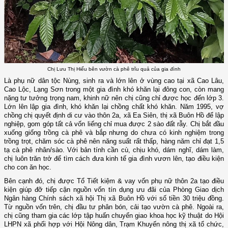
Chị Lưu Thị Hiếu bên vườn cà phê trĩu quả của gia đình
Là phụ nữ dân tộc Nùng, sinh ra và lớn lên ở vùng cao tại xã Cao Lâu,
Cao Lộc, Lạng Sơn trong một gia đình khó khăn lại đông con, còn mang
nặng tư tưởng trọng nam, khinh nữ nên chị cũng chỉ được học đến lớp 3.
Lớn lên lập gia đình, khó khăn lại chồng chất khó khăn. Năm 1995, vợ
chồng chị quyết định di cư vào thôn 2a, xã Ea Siên, thị xã Buôn Hồ để lập
nghiệp, gom góp tất cả vốn liếng chỉ mua được 2 sào đất rẫy. Chị bắt đầu
xuống giống trồng cà phê và bắp nhưng do chưa có kinh nghiệm trong
trồng trọt, chăm sóc cà phê nên năng suất rất thấp, hàng năm chỉ đạt 1,5
tạ cà phê nhân/sào. Với bản tính cần cù, chịu khó, dám nghĩ, dám làm,
chị luôn trăn trở để tìm cách đưa kinh tế gia đình vươn lên, tạo điều kiện
cho con ăn học.
Bên cạnh đó,
chị được Tổ Tiết kiệm & vay vốn phụ nữ thôn 2a tạo điều
kiện giúp
đỡ
tiếp cận nguồn vốn tín dụng ưu đãi của Phòng Giao dịch
Ngân hàng
C
hính sách xã hội Thị xã Buôn Hồ với số tiền 30
triệu
đồng.
Từ nguồn vốn trên, chị đầu tư phân bón, cải tạo vườn cà phê. Ngoài ra,
chị
cũng
tham gia các lớp tập huấn chuyển giao khoa học kỹ thuật do Hội
LHPN xã phối hợp với Hội Nông dân, Trạm Khuyến nông thị xã tổ chức,