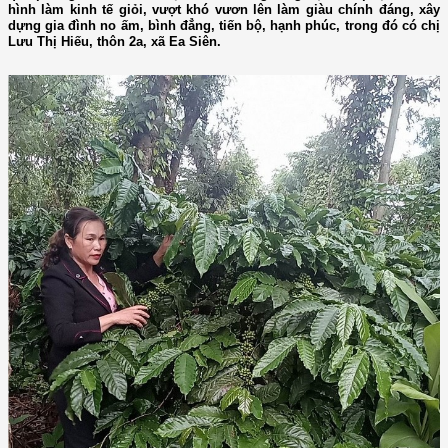
hình làm kinh tế giỏi, vượt khó vươn lên làm giàu chính đáng, xây
dựng gia đình no ấm, bình đẳng, tiến bộ, hạnh phúc, trong đó có chị
Lưu Thị Hiếu, thôn 2a, xã Ea Siên.