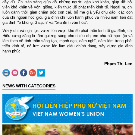
đầy đủ. Chị sẵn sàng giúp đỡ những người gặp khó khăn, giúp đỡ hội
viên khó khăn về vốn, giống, kiến thức để phát triển kinh tế. Ngoài ra, chị
luôn dành thời gian chăm sóc con cái, bố mẹ già yếu chu đáo, các con
của chị ngoan học giỏi, gia đình chị luôn hạnh phúc và nhiều năm liền đạt
gia đình “5 không, 3 sạch” và “Gia đình văn hóa”.
Với ý chí và nghị lực vươn lên vượt khó để phát triển kinh tế gia đình, chị
Hiếu xứng đáng là tấm gương sáng cho nhiều chị em phụ nữ học tập và
làm theo về tinh thần sáng tạo, mạnh dạn, dám nghĩ, dám làm trong phát
triển kinh tế, nỗ lực vươn lên làm giàu chính đáng, xây dựng gia đình
hạnh phúc.
Phạm Thị Len
NEWS WITH CATEGORIES