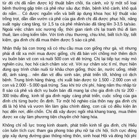
từ đó
chị đã nắm được kỹ thuật bấm chồi, tỉa cành, xử lý một số loại
bệnh thường gặp trên cà phê như sâu đục thân, bệnh khô cành, khô quả
do nấm…
Có được nguồn vốn và biết áp dụng khoa học kỹ thuật vào
trồn
g
trọt, dần dần vườn cà phê của gia đình chị đã được phục hồi, năng
suất ngày càng tăng, từ 1,5 tạ cà phê nhân/sào đã tăng lên 3-3,5 tạ/sào.
Ngoài việc chăm sóc nương rẫy, thời gian rảnh chị lại tranh thủ đi làm
thuê, làm công kiếm tiền. Với tính chịu thương, chịu khó, biết tích lũy, tiết
kiệm, gia đình chị đã mua thêm được 5 sào cà phê.
Nhận
thấy bà con trong xã có nhu cầu mua con giống như gà, vịt nhưng
phải đi rất xa mới mua được giống, chị đã bàn với chồng mở thêm dịch
vụ buôn bán vịt con và nuôi 500 con vịt đẻ trứng. Chị lại tiếp tục mày mò
nghiên cứu, học hỏi cách chăm sóc vịt. Với sự chăm sóc tỉ mỉ, thực hiện
đúng quy trình chăn nuôi từ khâu chọn giống, thức ăn, nước uống, nhiệt
độ, ánh sáng...
nên đàn vịt đều sinh sản, phát triển tốt, không có dịch
bệnh. Trung bình hàng tháng, chị xuất bán được từ 1.500 - 2.000 con vịt
con và 2.000 - 5.000 quả trứng. Sau khi trừ chi phí, hàng năm thu nhập từ
8 sào cà phê và dịch vụ buôn bán đã mang lại cho gia đình chị từ 200 -
300 triệu đồng, kinh tế gia đình ngày càng phát triển, cuộc sống của gia
đình chị từng bước ổn định. Từ một hộ nghèo của thôn nay gia đình chị
đã là hộ khá và vươn lên làm giàu chính đáng, con cái có điều kiện ăn
học đến nơi, đến chốn. Chị đã xây được ngôi nhà khang trang, mua thêm
được xe cày làm phương tiện chuyên chở hàng hóa.
Không chỉ nỗ lực trong kinh doanh, phát triển kinh tế gia đình, chị Hiếu
còn luôn tích cực tham gia phong trào
p
hụ nữ tại
c
hi hội, tích cực đóng
góp xây dựng đường giao thông nông thôn, sinh hoạt Hội và đóng hội phí