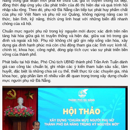
Nẵng trong giai đoạn mới phải kế thừa các giá trị truyền thống tốt đẹp,
đồng thời đáp ứng yêu cầu phát triển của đô thị hiện đại và quá trình hội
nhập sâu rộng. Theo đó, phụ nữ Đà Nẵng cần tiếp tục phát huy phẩm chất
của phụ nữ Việt Nam và phụ nữ xứ Quảng, không ngừng nâng cao tri
thức, bản lĩnh, kỹ năng, thích ứng linh hoạt với những biến đổi nhanh
chóng của xã hội.
Chuẩn mực người phụ nữ trong kỷ nguyên mới được xác định trên nền
tảng hài hòa giữa giá trị truyền thống và hiện đại, giữa vai trò trong gia
đình và ngoài xã hội. Phụ nữ không chỉ giữ gìn nếp sống văn hóa, xây
dựng gia đình hạnh phúc mà còn chủ động tham gia các lĩnh vực kinh tế,
chính trị, khoa học, công nghệ, đóng góp tích cực vào sự phát triển bền
vững của thành phố.
Phát biểu tại hội thảo, Phó Chủ tịch UBND thành phố Trần Anh Tuấn đánh
giá cao công tác chuẩn bị, ghi nhận các ý kiến tham luận sâu sắc, tâm
huyết, đặc biệt là những chia sẻ cụ thể, thiết thực từ các chuyên gia, nhà
khoa học, góp phần làm rõ nhiều vấn đề quan trọng trong xây dựng chuẩn
mực người phụ nữ Đà Nẵng.