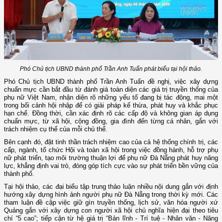
Phó Chủ tịch UBND thành phố Trần Anh Tuấn phát biểu tại hội thảo.
Phó Chủ tịch UBND thành phố Trần Anh Tuấn đề nghị, việc xây dựng
chuẩn mực cần bắt đầu từ đánh giá toàn diện các giá trị truyền thống của
phụ nữ Việt Nam, nhận diện rõ những yếu tố đang bị tác động, mai một
trong bối cảnh hội nhập để có giải pháp kế thừa, phát huy và khắc phục
hạn chế. Đồng thời, cần xác định rõ các cấp độ và không gian áp dụng
chuẩn mực, từ xã hội, cộng đồng, gia đình đến từng cá nhân, gắn với
trách nhiệm cụ thể của mỗi chủ thể.
Bên cạnh đó, đặt tinh thần trách nhiệm cao của cả hệ thống chính trị, các
cấp, ngành, tổ chức Hội và toàn xã hội trong việc đồng hành, hỗ trợ phụ
nữ phát triển, tạo môi trường thuận lợi để phụ nữ Đà Nẵng phát huy năng
lực, khẳng định vai trò, đóng góp tích cực vào sự phát triển bền vững của
thành phố.
Tại hội thảo, các đại biểu tập trung thảo luận nhiều nội dung gắn với định
hướng xây dựng hình ảnh người phụ nữ Đà Nẵng trong thời kỳ mới. Các
tham luận đề cập việc giữ gìn truyền thống, lịch sử, văn hóa người xứ
Quảng gắn với xây dựng con người xã hội chủ nghĩa hiện đại theo tiêu
chí “5 cao”; tiếp cận từ hệ giá trị “Bản lĩnh - Trí tuệ - Nhân văn - Năng