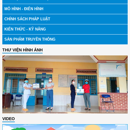
MÔ HÌNH - ĐIỂN HÌNH
CHÍNH SÁCH PHÁP LUẬT
KIẾN THỨC - KỸ NĂNG
SẢN PHẨM TRUYỀN THÔNG
THƯ VIỆN HÌNH ẢNH
VIDEO