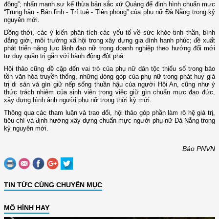
động”; nhấn mạnh sự kế thừa bản sắc xứ Quảng để định hình chuẩn mực
“Trung hậu - Bản lĩnh - Trí tuệ - Tiên phong” của phụ nữ Đà Nẵng trong kỷ
nguyên mới.
Đồng thời, các ý kiến phân tích các yếu tố về sức khỏe tinh thần, bình
đẳng giới, môi trường xã hội trong xây dựng gia đình hạnh phúc; đề xuất
phát triển năng lực lãnh đạo nữ trong doanh nghiệp theo hướng đổi mới
tư duy quản trị gắn với hành động đột phá.
Hội thảo cũng đề cập đến vai trò của phụ nữ dân tộc thiểu số trong bảo
tồn văn hóa truyền thống, những đóng góp của phụ nữ trong phát huy giá
trị di sản và gìn giữ nếp sống thuần hậu của người Hội An, cũng như ý
thức trách nhiệm của sinh viên trong việc giữ gìn chuẩn mực đạo đức,
xây dựng hình ảnh người phụ nữ trong thời kỳ mới.
Thông qua các tham luận và trao đổi, hội thảo góp phần làm rõ hệ giá trị,
tiêu chí và định hướng xây dựng chuẩn mực người phụ nữ Đà Nẵng trong
kỷ nguyên mới.
Báo PNVN
TIN TỨC CÙNG CHUYÊN MỤC
MÔ HÌNH HAY