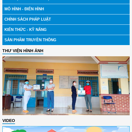
MÔ HÌNH - ĐIỂN HÌNH
CHÍNH SÁCH PHÁP LUẬT
KIẾN THỨC - KỸ NĂNG
SẢN PHẨM TRUYỀN THÔNG
THƯ VIỆN HÌNH ẢNH
VIDEO