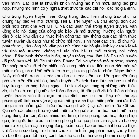
văn minh. Đặc biệt là khuyến khích những mô hình mới, sáng tạo phù
hợp, những mô hình có ý nghĩa thiết thực tại các chi hội, các hộ gia đình.
Chú trọng tuyên truyền, vận động trong thực hiện phong trào phụ nữ
chung tay bảo vệ môi trường, Hội LHPN huyện đã chủ động, tích cực
phối hợp chặt chẽ với MTTQ và các đoàn thể trong tuyên truyền, vận
động các nội dung của công tác bảo vệ môi trường; hướng dẫn người
dân ở các khu dân cư thực hiện công tác này thông qua các hình thức
tuyên truyền đa dạng như tổ chức hội nghị, sinh hoạt các chi, tổ phụ nữ,
phát tờ rơi, vận động hội viên phụ nữ cùng các hộ gia đình ký cam kết về
vệ sinh môi trường, không xả rác bừa bãi ra môi trường, nơi công
cộng...Bằng hình thức tập huấn, truyền thông, tọa đàm Hội Phụ nữ huyện
đã phối hợp với Hội Phụ nữ tỉnh, Phòng Tài Nguyên và môi trường, phòng
Tư pháp huyện tổ chức nhiều nội dung thiết thực liên quan đến bảo vệ
môi trường, như: Phổ biến kiến thức, phương pháp tổ chức “Ngày thứ 7,
Ngày chủ nhật xanh” tại các khu dân cư; các kiến thức liên quan đến ứng
phó với biến đổi khí hậu, tuyên truyền về cách dùng túi sinh học tự phân
hủy trong sinh hoạt hàng ngày... Từ khi được trang bị những kiến thức
đó, nhiều chị em phụ nữ các thôn dân cư, tổ dân phố đã trở thành những
tuyên truyền viên tích cực tại gia đình, nơi cư trú. Phụ nữ các địa
phương đã tích cực vận động các hộ gia đình thực hiện phân loại rác thải
tại gia đình nhằm giảm thiểu rác mang đi xử lý tại các điểm tập kết rác.
Qua đó, các phong trào vệ sinh môi trường có sức lan tỏa mạnh mẽ trong
cộng đồng dân cư, đã có nhiều mô hình, nhiều phong trào hoạt động hiệu
quả, trong đó tiêu biểu là những phong trào góp phần làm sạch và bảo vệ
môi trường; làm sạch ruộng đồng, kiểm soát bao bì hóa chất bảo vệ thực
vật đã qua sử dụng tại chi hội các xã, thị trấn, góp phần nâng cao ý thức
và tạo thói quen tốt trong canh tác cho cán bộ, hội viên phụ nữ nông thôn.