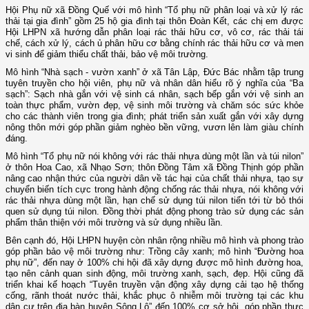
Hội Phụ nữ xã Đồng Quế với mô hình “Tổ phụ nữ phân loại và xử lý rác
thải tại gia đình” gồm 25 hộ gia đình tại thôn Đoàn Kết, các chị em được
Hội LHPN xã hướng dẫn phân loại rác thải hữu cơ, vô cơ, rác thải tái
chế, cách xử lý, cách ủ phân hữu cơ bằng chính rác thải hữu cơ và men
vi sinh để giảm thiểu chất thải, bảo vệ môi trường.
Mô hình “Nhà sạch - vườn xanh” ở xã Tân Lập, Đức Bác nhằm tập trung
tuyên truyền cho hội viên, phụ nữ và nhân dân hiểu rõ ý nghĩa của “Ba
sạch”: Sạch nhà gắn với vệ sinh cá nhân, sạch bếp gắn với vệ sinh an
toàn thực phẩm, vườn đẹp, vệ sinh môi trường và chăm sóc sức khỏe
cho các thành viên trong gia đình; phát triển sản xuất gắn với xây dựng
nông thôn mới góp phần giảm nghèo bền vững, vươn lên làm giàu chính
đáng.
Mô hình “Tổ phụ nữ nói không với rác thải nhựa dùng một lần và túi nilon”
ở thôn Hoa Cao, xã Nhạo Sơn; thôn Đồng Tâm xã Đồng Thịnh góp phần
nâng cao nhận thức của người dân về tác hại của chất thải nhựa, tạo sự
chuyển biến tích cực trong hành động chống rác thải nhựa, nói không với
rác thải nhựa dùng một lần, hạn chế sử dụng túi nilon tiến tới từ bỏ thói
quen sử dụng túi nilon. Đồng thời phát động phong trào sử dụng các sản
phẩm thân thiện với môi trường và sử dụng nhiều lần.
Bên cạnh đó, Hội LHPN huyện còn nhân rộng nhiều mô hình và phong trào
góp phần bảo vệ môi trường như: Trồng cây xanh; mô hình “Đường hoa
phụ nữ”, đến nay ở 100% chi hội đã xây dựng được mô hình đường hoa,
tạo nên cảnh quan sinh động, môi trường xanh, sạch, đẹp. Hội cũng đã
triển khai kế hoạch “Tuyên truyền vận động xây dựng cải tạo hệ thống
cống, rãnh thoát nước thải, khắc phục ô nhiễm môi trường tại các khu
dân cư trên địa bàn huyện Sông Lô” đến 100% cơ sở hội, góp phần thực