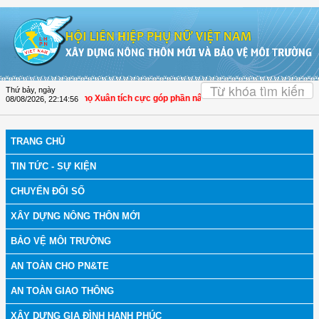
Truy cập nội dung luôn
OK
Thứ bảy, ngày
 Hóa: Hội LHPN Thọ Xuân tích cực góp phần nâng cao tỷ lệ người dân tham gia 
08/08/2026
,
22:14:57
TRANG CHỦ
TIN TỨC - SỰ KIỆN
CHUYỂN ĐỔI SỐ
XÂY DỰNG NÔNG THÔN MỚI
BẢO VỆ MÔI TRƯỜNG
AN TOÀN CHO PN&TE
AN TOÀN GIAO THÔNG
XÂY DỰNG GIA ĐÌNH HẠNH PHÚC