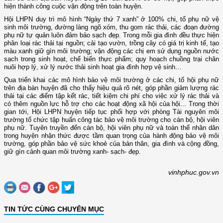
hiện thành công cuộc vận động trên toàn huyện.
Hội LHPN duy trì mô hình “Ngày thứ 7 xanh” ở 100% chi, tổ phụ nữ vệ
sinh môi trường, đường làng ngõ xóm, thu gom rác thải, các đoạn đường
phụ nữ tự quản luôn đảm bảo sạch đẹp. Trong mỗi gia đình đều thực hiện
phân loại rác thải tại nguồn; cải tạo vườn, trồng cây có giá trị kinh tế, tạo
màu xanh giữ gìn môi trường; vận động các chị em sử dụng nguồn nước
sạch trong sinh hoạt, chế biến thực phẩm; quy hoạch chuồng trại chăn
nuôi hợp lý, xử lý nước thải sinh hoạt gia đình hợp vệ sinh…
Qua triển khai các mô hình bảo vệ môi trường ở các chi, tổ hội phụ nữ
trên địa bàn huyện đã cho thấy hiệu quả rõ nét, góp phần giảm lượng rác
thải tại các điểm tập kết rác, tiết kiệm chi phí cho việc xử lý rác thải và
có thêm nguồn lực hỗ trợ cho các hoạt động xã hội của hội... Trong thời
gian tới, Hội LHPN huyện tiếp tục phối hợp với phòng Tài nguyên môi
trường tổ chức tập huấn công tác bảo vệ môi trường cho cán bộ, hội viên
phụ nữ. Tuyên truyền đến cán bộ, hội viên phụ nữ và toàn thể nhân dân
trong huyện nhận thức được tầm quan trọng của hành động bảo vệ môi
trường, góp phần bảo vệ sức khoẻ của bản thân, gia đình và cộng đồng,
giữ gìn cảnh quan môi trường xanh- sạch- đẹp.
vinhphuc.gov.vn
TIN TỨC CÙNG CHUYÊN MỤC