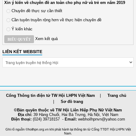
Xin ý kiến về chuyên đề an toàn cho phụ nữ và trẻ em năm 2019
Chuyên đề thực sự cần thiết
Cần tuyên truyền rộng hơn về thực hiện chuyên đề
Ý kiến khác
Xem kết quả
BIỂU QUYẾT
LIÊN KẾT WEBSITE
Cổng Thông tin điện tử TW Hội LHPN Việt Nam
Trang chủ
Sơ đồ trang
©Bản quyền thuộc về TW Hội Liên Hiệp Phụ Nữ Việt Nam
Địa chỉ:
39 Hàng Chuối, Hai Bà Trưng, Hà Nội, Việt Nam
Điện thoại:
(024) 39718157 -
Email:
webhoilh
pnvn@yahoo.com
Ghi rõ nguồn ©hoilhpn.org.vn khi phát hành lại thông tin từ Cổng TTÐT Hội LHPN Việt
Nam.