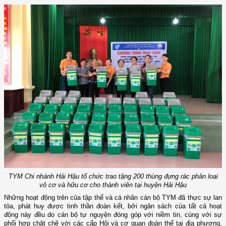
TYM Chi nhánh Hải Hậu tổ chức trao tặng 200 thùng đựng rác phân loại
vô cơ và hữu cơ cho thành viên tại huyện Hải Hậu
Những hoạt động trên của tập thể và cá nhân cán bộ TYM đã thực sự lan
tỏa, phát huy được tinh thần đoàn kết, bởi ngân sách của tất cả hoạt
động này đều do cán bộ tự nguyện đóng góp với niềm tin, cùng với sự
phối hợp chặt chẽ với các cấp Hội và cơ quan đoàn thể tại địa phương,