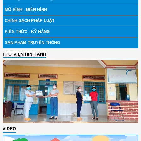
MÔ HÌNH - ĐIỂN HÌNH
CHÍNH SÁCH PHÁP LUẬT
KIẾN THỨC - KỸ NĂNG
SẢN PHẨM TRUYỀN THÔNG
THƯ VIỆN HÌNH ẢNH
VIDEO