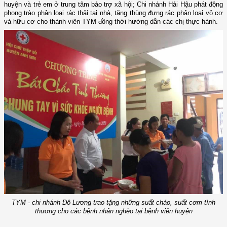
huyện và trẻ em ở trung tâm bảo trợ xã hội; Chi nhánh Hải Hậu phát động
phong trào phân loại rác thải tại nhà, tặng thùng đựng rác phân loại vô cơ
và hữu cơ cho thành viên TYM đồng thời hướng dẫn các chị thực hành.
TYM - chi nhánh Đô Lương trao tặng những suất cháo, suất cơm tình
thương cho các bệnh nhân nghèo tại bệnh viên huyện