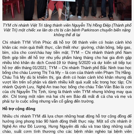
TYM chi nhánh Việt Trì tặng thành viên Nguyễn Thị Hồng Điệp (Thành phố
Việt Trì) một chiếc xe lăn do chị bị căn bệnh Parkinson chuyển biến nặng
không thể đi lại
Chi nhánh TYM Vĩnh Phúc đã hỗ trợ 08 thành viên có hoàn cảnh khó
khăn các món quà thiết thực, cần thiết như: giường, chăn bông, bếp gas,
bỉm, sữa cho con/cháu hay tiền mặt; TYM – Chi nhánh thành phố Nam
Định góp tiền để hỗ trợ nhu yếu phẩm hàng tháng cho hai gia đình gặp
nhiều khó khăn do dịch Covid-19 từ tháng 5/2020 và dự kiến sẽ tiếp tục
hỗ trợ đến tháng 01/2021;
TYM – Chi nhánh Thành phố Bắc Ninh trao học
bổng cho cháu Lương Thị Trà My – là con của thành viên Phạm Thị Hằng.
Cháu Trà My dù bị khiếm thị, gia đình có hoàn cảnh khó khăn nhưng đã
vượt lên trên số phận và dành nhiều kết quả xuất sắc trong học tập; Chi
nhánh Quỳnh Lưu, Nghệ An trao học bổng cho cháu Trần Văn Bảo là con
của chị Nguyễn Thị Tịnh, từng là thành viên TYM nhưng không may qua
đời. Chỉ trong một năm mà hai chị em Bảo đã mất đi cả cha và mẹ và
phải tự lo cuộc sống nhưng vẫn cố gắng đến trường.
Hỗ trợ cộng đồng
Nhiều chi nhánh TYM đã lựa chọn những hoạt động hỗ trợ cộng đồng để
hưởng ứng phong trào 90 hành động thiết thực này. Một số chi nhánh ở
Nghệ An như Đô Lương, Hưng Nguyên đã nấu và trao tặng những suất
cháo, suất cơm tình thương cho các bệnh nhân nghèo tại bệnh viên