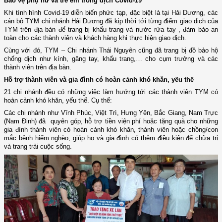
Bảo vệ phụ nữ và trẻ em trong dịch Covid-19
Khi tình hình Covid-19 diễn biến phức tạp, đặc biệt là tại Hải Dương, các
cán bộ TYM chi nhánh Hải Dương đã kịp thời tới từng điểm giao dịch của
TYM trên địa bàn để trang bị khẩu trang và nước rửa tay , đảm bảo an
toàn cho các thành viên và khách hàng khi thực hiện giao dịch.
Cùng với đó, TYM – Chi nhánh Thái Nguyên cũng đã trang bị đồ bảo hộ
chống dịch như kính, găng tay, khẩu trang,… cho cụm trưởng và các
thành viên trên địa bàn.
Hỗ trợ thành viên và gia đình có hoàn cảnh khó khăn, yếu thế
21 chi nhánh đều có những việc làm hướng tới các thành viên TYM có
hoàn cảnh khó khăn, yếu thế. Cụ thể:
Các chi nhánh như Vĩnh Phúc, Việt Trì, Hưng Yên, Bắc Giang, Nam Trực
(Nam Định) đã quyên góp, hỗ trợ tiền viện phí hoặc tặng quà cho những
gia đình thành viên có hoàn cảnh khó khăn, thành viên hoặc chồng/con
mắc bệnh hiểm nghèo, giúp họ và gia đình có thêm điều kiện để chữa trị
và trang trải cuộc sống.