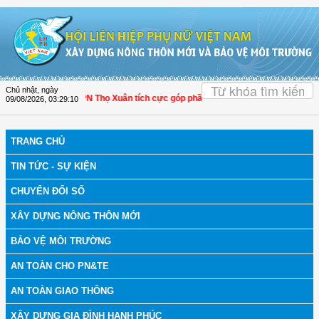
Truy cập nội dung luôn
OK
Chủ nhật, ngày
nh Hóa: Hội LHPN Thọ Xuân tích cực góp phần nâng cao tỷ lệ người dân tham gi
09/08/2026
,
03:29:11
TRANG CHỦ
TIN TỨC - SỰ KIỆN
CHUYỂN ĐỔI SỐ
XÂY DỰNG NÔNG THÔN MỚI
BẢO VỆ MÔI TRƯỜNG
AN TOÀN CHO PN&TE
AN TOÀN GIAO THÔNG
XÂY DỰNG GIA ĐÌNH HẠNH PHÚC