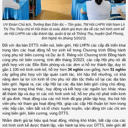
UV Đoàn Chủ tịch, Trưởng Ban Dân tộc – Tôn giáo, TW Hội LHPN Việt Nam
Lò
Thị Thu Thủy
chủ trì Hội thảo rà soát, đánh giá thực địa về các mô hình sinh kế
do Hội LHPN các cấp thành lập, quản lý tại xã Thông Thụ, huyện Quế Phong,
tỉnh Nghệ An (tháng 5/2023).
Đối với địa bàn DTTS miền núi, biên giới, Hội LHPN các cấp đã triển khai
trọng tâm các hoạt động hỗ trợ sinh kế trong Chương trình Đồng hành
cùng phụ nữ biên cương và Dự án 8. Riêng với Chương trình Đồng hành
cùng phụ nữ biên cương, tính đến tháng 3/2023, các cấp Hội phụ nữ đã
phối hợp với các Đồn Biên phòng và các đơn vị hỗ trợ thành lập, duy trì
gần 1.100 mô hình sinh kế, hỗ trợ hơn
34 nghìn
con giống, hơn
51 nghìn
cây giống phù hợp với tập quán canh tác, khí hậu thổ nhưỡng, có khả
năng đem lại lợi ích kinh tế cho phụ nữ dân tộc thiểu số tại các địa bàn
biên giới. Ngoài ra, các cấp Hội tại các địa bàn biên giới cũng chủ động,
sáng tạo trong khai thác, huy động và kết hợp các nguồn lực khác nhau
để thành lập và duy trì các mô hình sinh kế, hỗ trợ phụ nữ phát triển kinh
tế gia đình. Hoạt động của các mô hình đã góp phần tập hợp, thu hút hội
viên phụ nữ tham gia hoạt động Hội, giúp các cấp Hội thuận lợi hơn trong
việc tiếp cận, nắm bắt và tổ chức tuyên truyền, vận động tới các chị em
vùng biên giới, biên cương, vùng DTTS.
Nhằm đánh giá lại hiệu quả hoạt động, những khó khăn, bất cập của các
mô hình sinh kế được thành lập, vận hành tại khu vực DTTS, biên giới để