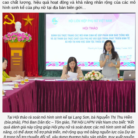
cao chất lượng, hiệu quả hoạt động và khả năng nhân rộng của các mô
hình sinh kế của phụ nữ tại địa bàn biên giới...
Tại Hội thảo rà soát mô hình sinh kế tại Lạng Sơn, bà Nguyễn Thị Thu Hiền
(bìa phải), Phó Ban Dân tộc – Tôn giáo, TW Hội LHPN Việt Nam cho biết: “Kết
quả đánh giá này cũng giúp Hội phụ nữ rà soát được các mô hình sinh kế tiềm
năng, có thể được hỗ trợ phát triển, mở rộng quy mô bằng nguồn lực của Dự án
8 trong hỗ trợ chuyển đổi số, xây dựng thương hiệu sản phẩm, truy xuất nguồn