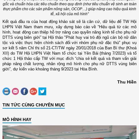
gốc và chuẩn hóa các tiêu chuẩn theo quy định (như tiêu chuẩn vệ sinh an toàn
thực phẩm cho các sản phẩm nông sản, OCOP…) giúp nâng cao hiệu quả kinh
tế, xã hội của mô hình”
Kết quả đầu ra của hoạt động khảo sát sẽ là căn cứ, dữ liệu để TW Hội
LHPN Việt Nam tham mưu, xây dựng báo cáo về “Hiệu quả từ các mô
hình, hoạt động can thiệp hỗ trợ nâng cao quyền năng kinh tế cho phụ nữ
DTTS vùng biên giới” tại Hội thảo "Phát huy vai trò đội ngũ cán bộ nữ dân
tộc và việc thực hiện chính sách đối với nhóm phụ nữ đặc thù" phục vụ
sơ kết 5 năm Chỉ thị số 21-CT/TW ngày 20/01/2018 của Ban Bí
t
hư (Khoá
XII) do TW Hội LHPN Việt Nam tổ chức tại Yên Bái (tháng 7/2023) và tổ
chức 1 Hội thảo cấp TW với mục đích “chia sẻ kết quả và tham vấn giải
pháp nâng chất lượng, nhân rộng mô hình cho phụ nữ DTTS vùng biên
giới”, dự kiến vào khoảng tháng 9/2023 tại Hòa Bình.
Thu Hiền
TIN TỨC CÙNG CHUYÊN MỤC
MÔ HÌNH HAY