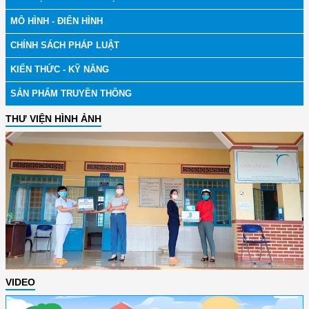
MÔ HÌNH - ĐIỂN HÌNH
CHÍNH SÁCH PHÁP LUẬT
KIẾN THỨC - KỸ NĂNG
SẢN PHẨM TRUYỀN THÔNG
THƯ VIỆN HÌNH ẢNH
VIDEO