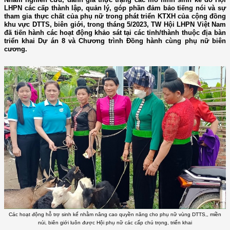
LHPN các cấp thành lập, quản lý, góp phần đảm bảo tiếng nói và sự
tham gia thực chất của phụ nữ trong phát triển KTXH của cộng đồng
khu vực DTTS, biên giới, trong tháng 5/2023, TW Hội LHPN Việt Nam
đã tiến hành các hoạt động khảo sát tại các tỉnh/thành thuộc địa bàn
triển khai Dự án 8 và Chương trình Đồng hành cùng phụ nữ biên
cương.
Các hoạt động hỗ trợ sinh kế nhằm nâng cao quyền năng cho phụ nữ vùng DTTS,, miền
núi, biên giới luôn được Hội phụ nữ các cấp chú trọng, triển khai