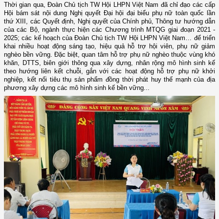
Thời gian qua, Đoàn Chủ tịch TW Hội LHPN Việt Nam đã chỉ đạo các cấp
Hội bám sát nội dung Nghị quyết Đại hội đại biểu phụ nữ toàn quốc lần
thứ XIII, các Quyết định, Nghị quyết của Chính phủ, Thông tư hướng dẫn
của các Bộ, ngành thực hiện các Chương trình MTQG giai đoạn 2021 -
2025; các kế hoạch của Đoàn Chủ tịch TW Hội LHPN Việt Nam… để triển
khai nhiều hoạt động sáng tạo, hiệu quả hỗ trợ hội viên, phụ nữ giảm
nghèo bền vững. Đặc biệt, quan tâm hỗ trợ phụ nữ nghèo thuộc vùng khó
khăn, DTTS, biên giới thông qua xây dựng, nhân rộng mô hình sinh kế
theo hướng liên kết chuỗi, gắn với các hoạt động hỗ trợ phụ nữ khởi
nghiệp, kết nối tiêu thụ sản phẩm đồng thời phát huy thế mạnh của địa
phương xây dựng các mô hình sinh kế bền vững...