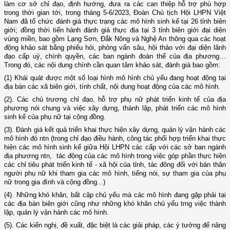
làm cơ sở chỉ đạo, định hướng, đưa ra các can thiệp hỗ trợ phù hợp
trong thời gian tới, trong tháng 5-6/2023, Đoàn Chủ tịch Hội LHPN Việt
Nam đã tổ chức đánh giá thực trạng các mô hình sinh kế tại 26 tỉnh biên
giới; đồng thời tiến hành đánh giá thực địa tại 3 tỉnh biên giới đại diện
vùng miền, bao gồm Lạng Sơn, Đắk Nông và Nghệ An thông qua các hoạt
động khảo sát bằng phiếu hỏi, phỏng vấn sâu, hội thảo với đại diện lãnh
đạo cấp uỷ, chính quyền, các ban ngành đoàn thể của địa phương…
Trong đó, các nội dung chính cần quan tâm khảo sát, đánh giá bao gồm:
(1) Khái quát được một số loại hình mô hình chủ yếu đang hoạt động tại
địa bàn các xã biên giới, tính chất, nội dung hoạt động của các mô hình.
(2). Các chủ trương chỉ đạo, hỗ trợ phụ nữ phát triển kinh tế của địa
phương nói chung và việc xây dựng, thành lập, phát triển các mô hình
sinh kế của phụ nữ tại cộng đồng.
(3). Đánh giá kết quả triển khai thực hiện xây dựng, quản lý vận hành các
mô hình đó ntn (trong chỉ đạo điều hành, công tác phối hợp triển khai thực
hiện các mô hình sinh kế giữa Hội LHPN các cấp với các sở ban ngành
địa phương ntn, tác động của các mô hình trong việc góp phần thực hiện
các chỉ tiêu phát triển kinh tế - xã hội của tỉnh, tác đông đối với bản thân
người phụ nữ khi tham gia các mô hình, tiếng nói, sự tham gia của phụ
nữ trong gia đình và cộng đồng...)
(4). Những khó khăn, bất cập chủ yếu mà các mô hình đang gặp phải tại
các địa bàn biên giới cũng như những khó khăn chủ yếu trng việc thành
lập, quản lý vận hành các mô hình.
(5). Các kiến nghị, đề xuất, đặc biệt là các giải pháp, các ý tưởng để nâng