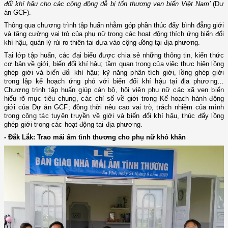
đổi khí hậu cho các cộng động dễ bị tổn thương ven biển Việt Nam’
(Dự
án GCF).
Thông qua chương trình tập huấn nhằm góp phần thúc đẩy bình đẳng giới
và tăng cường vai trò của phụ nữ trong các hoạt động thích ứng biến đổi
khí hậu, quản lý rủi ro thiên tai dựa vào cộng đồng tại địa phương.
Tại lớp tập huấn, các đại biểu được chia sẻ những thông tin, kiến thức
cơ bản về giới, biến đổi khí hậu; tầm quan trọng của việc thực hiện lồng
ghép giới và biến đổi khí hậu; kỹ năng phân tích giới, lồng ghép giới
trong lập kế hoạch ứng phó với biến đổi khí hậu tại địa phương…
Chương trình tập huấn giúp cán bộ, hội viên phụ nữ các xã ven biển
hiểu rõ mục tiêu chung, các chỉ số về giới trong Kế hoạch hành động
giới của Dự án GCF; đồng thời nêu cao vai trò, trách nhiệm của mình
trong công tác tuyên truyền về giới và biến đổi khí hậu, thúc đẩy lồng
ghép giới trong các hoạt động tại địa phương.
- Đắk Lắk: Trao mái ấm tình thương cho phụ nữ khó khăn