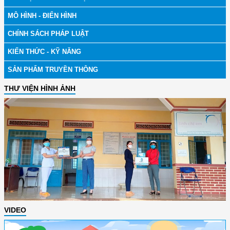
MÔ HÌNH - ĐIỂN HÌNH
CHÍNH SÁCH PHÁP LUẬT
KIẾN THỨC - KỸ NĂNG
SẢN PHẨM TRUYỀN THÔNG
THƯ VIỆN HÌNH ẢNH
VIDEO