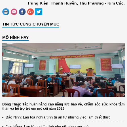
Trung Kiên, Thanh Huyền, Thu Phượng - Kim Cúc.
TIN TỨC CÙNG CHUYÊN MỤC
MÔ HÌNH HAY
Đồng Tháp: Tập huấn nâng cao năng lực bảo vệ, chăm sóc sức khỏe tâm
thần và hỗ trợ trẻ em mồ côi năm 2026
Bắc Ninh: Lan tỏa nghĩa tình tri ân từ những việc làm thiết thực
Cao Bằng: Lan tỏa nghĩa tình phụ nữ vùng mưa lũ