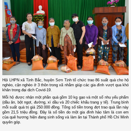
Hội LHPN xã Tịnh Bắc, huyện Sơn Tịnh tổ chức trao 86 suất quà cho hộ
nghèo, cận nghèo ở 3 thôn trong xã nhằm giúp các gia đình vượt qua khó
khăn trong đại dịch Covid-19.
Mỗi hộ được nhận một phần quà gồm 10 kg gạo và một số nhu yếu phẩm
(dầu ăn, bột ngọt, đường, xì dầu và 20 chiếc khẩu trang y tế). Trung bình
mỗi suất quà trị giá 250.000 đồng. Tổng số tiền trong đợt trao quà lần này
gồm 21,5 triệu đồng. Đây là số tiền do một gia đình hảo tâm là con em
của quê hương hiện đang sinh sống và làm ăn tại Thành phố Hồ Chí Minh
quyên góp.