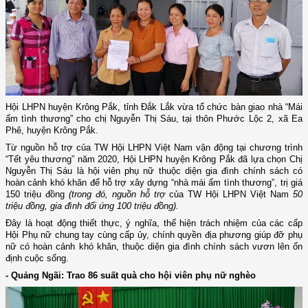
Hội LHPN huyện Krông Pắk, tỉnh Đắk Lắk vừa tổ chức bàn giao nhà “Mái
ấm tình thương” cho chị Nguyễn Thị Sáu, tại thôn Phước Lộc 2, xã Ea
Phê, huyện Krông Pắk.
Từ nguồn hỗ trợ của TW Hội LHPN Việt Nam vận động tại chương trình
“Tết yêu thương” năm 2020, Hội LHPN huyện Krông Pắk đã lựa chọn Chị
Nguyễn Thị Sáu là hội viên phụ nữ thuộc diện gia đình chính sách có
hoàn cảnh khó khăn để hỗ trợ xây dựng “nhà mái ấm tình thương”, trị giá
150 triệu đồng
(trong đó, nguồn hỗ trợ
của TW Hội LHPN Việt Nam
50
triệu đồng, gia đình đối ứng 100 triệu đồng).
Đây là hoạt động thiết thực, ý nghĩa, thể hiện trách nhiệm của các cấp
Hội Phụ nữ chung tay cùng cấp ủy, chính quyền địa phương giúp đỡ phụ
nữ có hoàn cảnh khó khăn, thuộc diện gia đình chính sách vươn lên ổn
định cuộc sống.
- Quảng Ngãi: Trao 86 suất quà cho hội viên phụ nữ nghèo