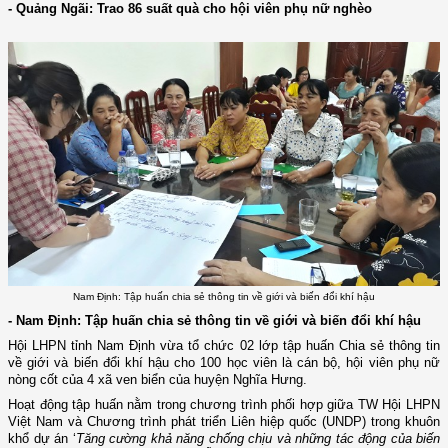
- Quảng Ngãi: Trao 86 suất quà cho hội viên phụ nữ nghèo
Nam Định: Tập huấn chia sẻ thông tin về giới và biến đổi khí hậu
- Nam Định: Tập huấn chia sẻ thông tin về giới và biến đổi khí hậu
Hội LHPN tỉnh Nam Định vừa tổ chức 02 lớp tập huấn Chia sẻ thông tin
về giới và biến đổi khí hậu cho 100 học viên là cán bộ, hội viên phụ nữ
nòng cốt của 4 xã ven biển của huyện Nghĩa Hưng.
Hoạt động tập huấn nằm trong chương trình phối hợp giữa TW Hội LHPN
Việt Nam và Chương trình phát triển Liên hiệp quốc (UNDP) trong khuôn
khổ dự án ‘
Tăng cường khả năng chống chịu và những tác động của biến