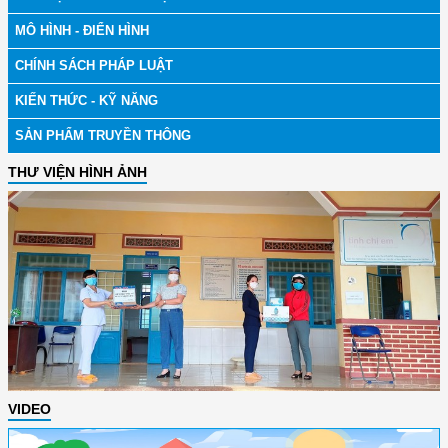
MÔ HÌNH - ĐIỂN HÌNH
CHÍNH SÁCH PHÁP LUẬT
KIẾN THỨC - KỸ NĂNG
SẢN PHẨM TRUYỀN THÔNG
THƯ VIỆN HÌNH ẢNH
VIDEO