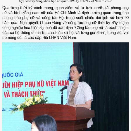
hợp với Hội đồng khoa học cơ quan TW Hội LHPN Việt Nam tổ chức
Qua từng thời kỳ cách mạng, quan điểm và tư tưởng về giải phóng phụ
nữ và bình đẳng nam nữ của Hồ Chí Minh là định hướng quan trọng cho
phong trào phụ nữ và công tác Hội trong suốt chiều dài lịch sử hơn 90
năm qua. Nghị quyết 11 của Đảng về công tác phụ nữ thời kỳ đẩy mạnh
công nghiệp hoá hiện đại hoá đã xác định “Công tác phụ nữ là trách nhiệm
của cả hệ thống chính trị, của toàn xã hội và từng gia đình”, trong đó, vai
trò nòng cốt là các cấp Hội LHPN Việt Nam.