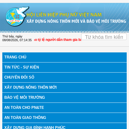
Truy cập nội dung luôn
OK
Thứ bảy, ngày
 phần nâng cao tỷ lệ người dân tham gia bảo hiểm y tế
08/08/2026
,
07:14:36
TRANG CHỦ
TIN TỨC - SỰ KIỆN
CHUYỂN ĐỔI SỐ
XÂY DỰNG NÔNG THÔN MỚI
BẢO VỆ MÔI TRƯỜNG
AN TOÀN CHO PN&TE
AN TOÀN GIAO THÔNG
XÂY DỰNG GIA ĐÌNH HẠNH PHÚC