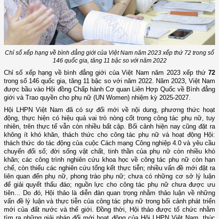
Chỉ số xếp hạng về bình đẳng giới của Việt Nam năm 2023 xếp thứ 72
trong số
146 quốc gia, tăng 11 bậc so với năm 2022
Chỉ số xếp hạng về bình đẳng giới của Việt Nam năm 2023 xếp thứ
72
trong số 146 quốc gia, tăng 11 bậc so với năm 2022. Năm 2023, Việt Nam
được bầu vào Hội đồng Chấp hành Cơ quan Liên Hợp Quốc về Bình đẳng
giới và Trao quyền cho phụ nữ (UN Women) nhiệm kỳ 2025-2027.
Hội LHPN Việt Nam đã có sự đổi mới về nội dung, phương thức hoạt
động, thực hiện có hiệu quả vai trò nòng cốt trong công tác phụ nữ, tuy
nhiên, trên thực tế vẫn còn nhiều bất cập. Bối cảnh hiện nay cũng đặt ra
không ít khó khăn, thách thức cho công tác phụ nữ và hoạt động Hội:
thách thức do tác động của cuộc Cách mạng Công nghiệp 4.0 và yêu cầu
chuyển đổi số; đời sống vật chất, tinh thần của phụ nữ còn nhiều khó
khăn; các công trình nghiên cứu khoa học về công tác phụ nữ còn hạn
chế, còn thiếu các nghiên cứu tổng kết thực tiễn; nhiều vấn đề mới đặt ra
liên quan đến phụ nữ, phong trào phụ nữ; chưa có những cơ sở lý luận
để giải quyết thấu đáo; nguồn lực cho công tác phụ nữ chưa được ưu
tiên… Do đó, Hội thảo là diễn đàn quan trọng nhằm thảo luận về những
vấn đề lý luận và thực tiễn của công tác phụ nữ trong bối cảnh phát triển
mới của đất nước và thế giới. Đồng thời, Hội thảo được tổ chức nhằm
tìm ra những giải pháp đổi mới hoạt động của Hội LHPN Việt Nam, thúc