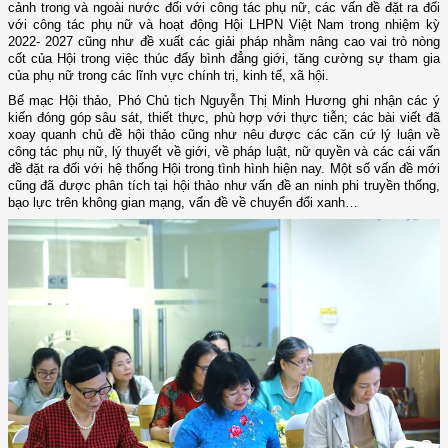
cảnh trong và ngoài nước đối với công tác phụ nữ, các vấn đề đặt ra đối
với công tác phụ nữ và hoạt động Hội LHPN Việt Nam trong nhiệm kỳ
2022- 2027 cũng như đề xuất các giải pháp nhằm nâng cao vai trò nòng
cốt của Hội trong việc thúc đẩy bình đẳng giới, tăng cường sự tham gia
của phụ nữ trong các lĩnh vực chính trị, kinh tế, xã hội.
Bế mạc Hội thảo, Phó Chủ tịch Nguyễn Thị Minh Hương ghi nhận các ý
kiến đóng góp sâu sát, thiết thực, phù hợp với thực tiễn; các bài viết đã
xoay quanh chủ đề hội thảo cũng như nêu được các căn cứ lý luận về
công tác phụ nữ, lý thuyết về giới, về pháp luật, nữ quyền và các cái vấn
đề đặt ra đối với hệ thống Hội trong tình hình hiện nay. Một số vấn đề mới
cũng đã được phân tích tại hội thảo như vấn đề an ninh phi truyền thống,
bạo lực trên không gian mạng, vấn đề về chuyển đổi xanh…