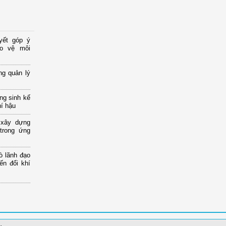
yết góp ý
ảo vệ môi
ng quản lý
ng sinh kế
hí hậu
 xây dựng
 trong ứng
ò lãnh đạo
ến đổi khí