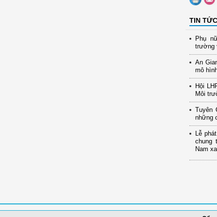
TIN TỨ
Phụ nữ
trường 
An Gia
mô hình
Hội LH
Môi trư
Tuyên 
những c
Lễ phát
chung 
Nam xan