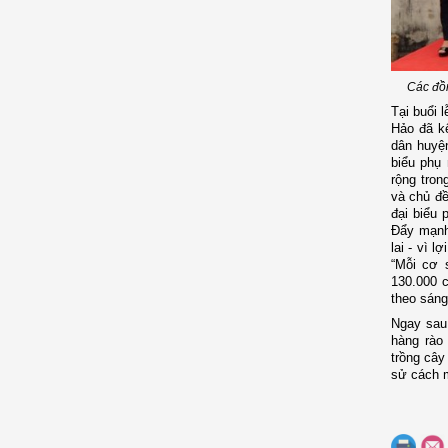
Các đồn
Tại buổi 
Hảo đã kê
dân huyệ
biểu phụ 
rộng tron
và chủ đề
đại biểu 
Đẩy mạnh 
lai - vì 
“Mỗi cơ 
130.000 c
theo sáng
Ngay sau 
hàng rào
trồng cây
sử cách m