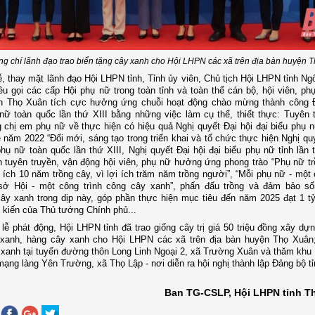
g chí lãnh đạo trao biển tặng cây xanh cho Hội LHPN các xã trên địa bàn huyện 
lễ, thay mặt lãnh đạo Hội LHPN tỉnh, Tỉnh ủy viên, Chủ tịch Hội LHPN tỉnh N
u gọi các cấp Hội phụ nữ trong toàn tỉnh và toàn thể cán bộ, hội viên, ph
n Thọ Xuân tích cực hưởng ứng chuỗi hoạt động chào mừng thành công Đ
nữ toàn quốc lần thứ XIII bằng những việc làm cụ thể, thiết thực: Tuyên 
g chị em phụ nữ về thực hiện có hiệu quả Nghị quyết Đại hội đại biểu phụ 
 năm 2022 “Đổi mới, sáng tạo trong triển khai và tổ chức thực hiện Nghị quy
phụ nữ toàn quốc lần thứ XIII, Nghị quyết Đại hội đại biểu phụ nữ tỉnh lần 
tuyên truyền, vận động hội viên, phụ nữ hưởng ứng phong trào “Phụ nữ t
lợi ích 10 năm trồng cây, vì lợi ích trăm năm trồng người”, “Mỗi phụ nữ - một
sở Hội - một công trình công cây xanh”, phấn đấu trồng và đảm bảo số
ây xanh trong dịp này, góp phần thực hiện mục tiêu đến năm 2025 đạt 1 t
 kiến của Thủ tướng Chính phủ...
lễ phát động, Hội LHPN tỉnh đã trao giống cây trị giá 50 triệu đồng xây dự
 xanh, hàng cây xanh cho Hội LHPN các xã trên địa bàn huyện Thọ Xuân
 xanh tại tuyến đường thôn Long Linh Ngoại 2, xã Trường Xuân và thăm khu di
ạng làng Yên Trường, xã Thọ Lập - nơi diễn ra hội nghị thành lập Đảng bộ tỉ
Ban TG-CSLP, Hội LHPN tỉnh T