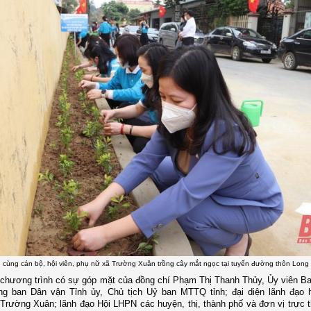
u cùng cán bộ, hội viên, phụ nữ xã Trường Xuân trồng cây mắt ngọc tại tuyến đường thôn Long
chương trình có sự góp mặt của đồng chí Phạm Thị Thanh Thủy, Ủy viên 
ng ban Dân vận Tỉnh ủy, Chủ tịch Uỷ ban MTTQ tỉnh; đại diện lãnh đạo
Trường Xuân; lãnh đạo Hội LHPN các huyện, thị, thành phố và đơn vị trực 