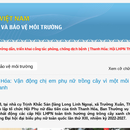
ẫn, triển khai công tác phòng, chống dịch bệnh
| Thanh Hóa: Hội LHPN Thọ Xuâ
ảo vệ môi trường
Xem cỡ chữ
Hóa: Vận động chị em phụ nữ trồng cây vì một môi
anh
3, tại nhà cụ Trịnh Khắc Sản (làng Long Linh Ngoại, xã Trường Xuân, T
h lập tổ chức Hội Phụ nữ đầu tiên của tỉnh Thanh Hóa, Ban Thường vụ
 phát động các cấp Hội LHPN toàn tỉnh hưởng ứng trồng cây xanh 
g Đại hội đại biểu phụ nữ toàn quốc lần thứ XIII, nhiệm kỳ 2022-2027.