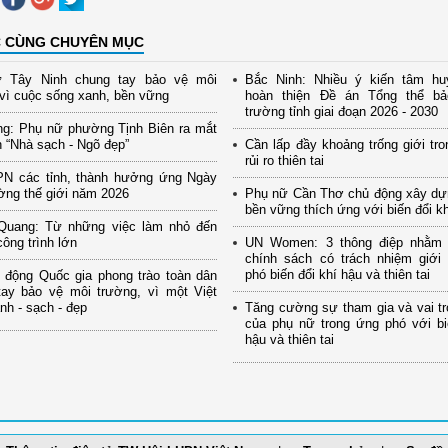
C CÙNG CHUYÊN MỤC
 Tây Ninh chung tay bảo vệ môi
Bắc Ninh: Nhiều ý kiến tâm hu
vì cuộc sống xanh, bền vững
hoàn thiện Đề án Tổng thể b
trường tỉnh giai đoạn 2026 - 2030
ng: Phụ nữ phường Tịnh Biên ra mắt
 “Nhà sạch - Ngõ đẹp”
Cần lấp đầy khoảng trống giới tro
rủi ro thiên tai
PN các tỉnh, thành hưởng ứng Ngày
ờng thế giới năm 2026
Phụ nữ Cần Thơ chủ động xây dự
bền vững thích ứng với biến đổi k
Quang: Từ những việc làm nhỏ đến
ông trình lớn
UN Women: 3 thông điệp nhằm
chính sách có trách nhiệm giới
phó biến đổi khí hậu và thiên tai
 động Quốc gia phong trào toàn dân
tay bảo vệ môi trường, vì một Việt
h - sạch - đẹp
Tăng cường sự tham gia và vai tr
của phụ nữ trong ứng phó với bi
hậu và thiên tai