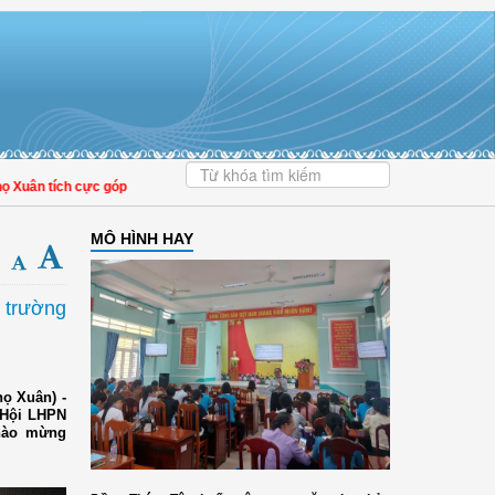
n tích cực góp phần nâng cao tỷ lệ người dân tham gia bảo hiểm y tế
MÔ HÌNH HAY
 trường
họ Xuân) -
 Hội LHPN
chào mừng