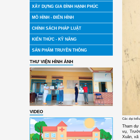
XÂY DỰNG GIA ĐÌNH HẠNH PHÚC
MÔ HÌNH - ĐIỂN HÌNH
CHÍNH SÁCH PHÁP LUẬT
KIẾN THỨC - KỸ NĂNG
SẢN PHẨM TRUYỀN THÔNG
THƯ VIỆN HÌNH ẢNH
VIDEO
Các đại biể
Tham dự 
vụ, Trưở
Xuân, xã 