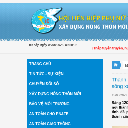
Truy cập nội dung luôn
Thứ bảy, ngày 08/08/2026
,
09:58:03
Hội LHPN tỉnh Đồng Tháp tuyên truyền, hướng d
TRANG CHỦ
B
TIN TỨC - SỰ KIỆN
Thanh 
CHUYỂN ĐỔI SỐ
sống x
XÂY DỰNG NÔNG THÔN MỚI
15/03/2022
Sáng 12/
BẢO VỆ MÔI TRƯỜNG
nơi thàn
tỉnh đã
AN TOÀN CHO PN&TE
thành côn
AN TOÀN GIAO THÔNG