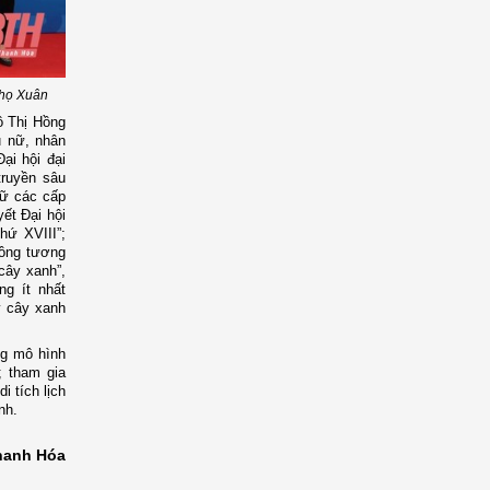
Thọ Xuân
gô Thị Hồng
ụ nữ, nhân
ại hội đại
truyền sâu
nữ các cấp
ết Đại hội
thứ XVIII”;
rồng tương
 cây xanh”,
ng ít nhất
ỷ cây xanh
ng mô hình
; tham gia
 tích lịch
nh.
hanh Hóa