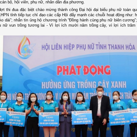
cán bộ, hội viên, phụ nữ, nhân dân địa phương.
đợt thi đua đặc biệt chào mừng thành công Đại hội đại biểu phụ nữ toàn qu
 LHPN tỉnh tiếp tục chỉ đạo các cấp Hội đẩy mạnh các chuỗi hoạt động như:
Áo dài”; nhắn tin ủng hộ chương trình “Đồng hành cùng phụ nữ biên cương”;
 nữ vun trồng tương lai - Vì lợi ích mười năm trồng cây, vì lợi ích trăm