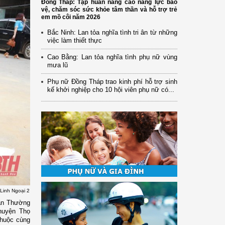
Đồng Tháp: Tập huấn nâng cao năng lực bảo
vệ, chăm sóc sức khỏe tâm thần và hỗ trợ trẻ
em mồ côi năm 2026
Bắc Ninh: Lan tỏa nghĩa tình tri ân từ những
việc làm thiết thực
Cao Bằng: Lan tỏa nghĩa tình phụ nữ vùng
mưa lũ
Phụ nữ Đồng Tháp trao kinh phí hỗ trợ sinh
kế khởi nghiệp cho 10 hội viên phụ nữ có...
 Linh Ngoại 2
Ban Thường
 huyện Thọ
thuộc cùng