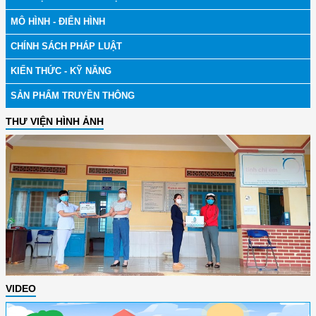
MÔ HÌNH - ĐIỂN HÌNH
CHÍNH SÁCH PHÁP LUẬT
KIẾN THỨC - KỸ NĂNG
SẢN PHẨM TRUYỀN THÔNG
THƯ VIỆN HÌNH ẢNH
VIDEO