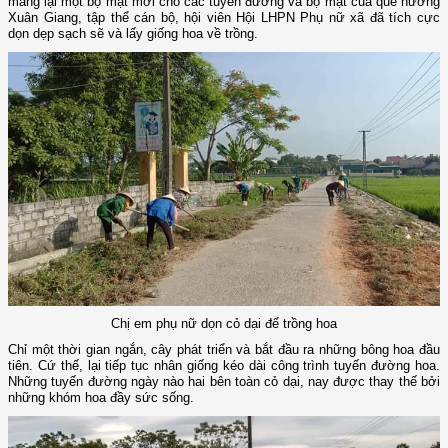
mang lại một bộ mặt mới cho các tuyến đường và bộ mặt của quê hương
Xuân Giang, tập thể cán bộ, hội viên Hội LHPN Phụ nữ xã đã tích cực
dọn dẹp sạch sẽ và lấy giống hoa về trồng.
Chị em phụ nữ dọn cỏ dại để trồng hoa
Chỉ một thời gian ngắn, cây phát triển và bắt đầu ra những bông hoa đầu
tiên. Cứ thế, lại tiếp tục nhân giống kéo dài công trình tuyến đường hoa.
Những tuyến đường ngày nào hai bên toàn cỏ dại, nay được thay thế bởi
những khóm hoa đầy sức sống.