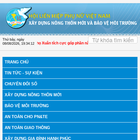
Truy cập nội dung luôn
OK
Thứ bảy, ngày
Hóa: Hội LHPN Thọ Xuân tích cực góp phần nâng cao tỷ lệ người dân tham gia b
08/08/2026
,
19:34:12
TRANG CHỦ
TIN TỨC - SỰ KIỆN
CHUYỂN ĐỔI SỐ
XÂY DỰNG NÔNG THÔN MỚI
BẢO VỆ MÔI TRƯỜNG
AN TOÀN CHO PN&TE
AN TOÀN GIAO THÔNG
XÂY DỰNG GIA ĐÌNH HẠNH PHÚC