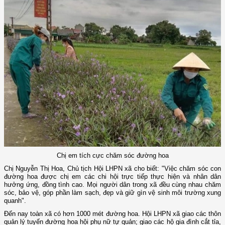
Chị em tích cực chăm sóc đường hoa
Chị Nguyễn Thị Hoa, Chủ tịch Hội LHPN xã cho biết: "Việc chăm sóc con
đường hoa được chị em các chi hội trực tiếp thực hiện và nhân dân
hưởng ứng, đồng tình cao. Mọi người dân trong xã đều cùng nhau chăm
sóc, bảo vệ, góp phần làm sạch, đẹp và giữ gìn vệ sinh môi trường xung
quanh".
Đến nay toàn xã có hơn 1000 mét đường hoa. Hội LHPN xã giao các thôn
quản lý tuyến đường hoa hội phụ nữ tự quản; giao các hộ gia đình cắt tỉa,