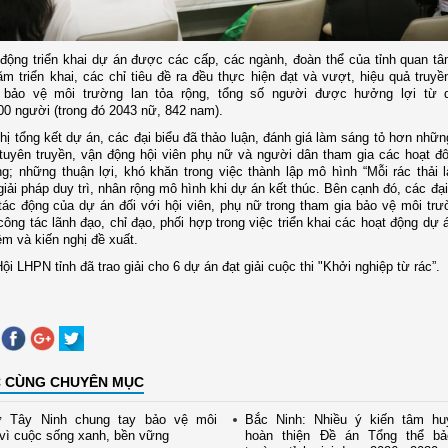
động triển khai dự án
đ
ược các cấp, các ngành, đoàn thể của tỉnh quan tâ
m triển khai,
các chỉ tiêu đề ra
đều thực hiện
đạt và vượt
, hiệu quả truyề
 bảo vệ môi trường lan tỏa rộng, t
ổng số người được hưởng lợi từ 
00 người (trong đó 2043 nữ, 842 nam).
ghị tổng kết dự án, các đại biểu đã thảo luận, đánh giá làm sáng tỏ hơn nhữ
 tuyên truyền, vận động hội viên phụ nữ và người dân tham gia các hoạt đ
g; những thuận lợi, khó khăn trong việc thành lập mô hình “Mỗi rác thải 
giải pháp duy trì, nhân rộng mô hình khi dự án kết thúc. Bên cạnh đó, các đạ
tác động của dự án đối với hội viên, phụ nữ trong tham gia bảo vệ môi trườ
ông tác lãnh đạo, chỉ đạo, phối hợp trong việc triển khai các hoạt động dự 
ệm và kiến nghị đề xuất.
Hội LHPN tỉnh đã trao giải cho 6 dự án đạt giải cuộc thi "Khởi nghiệp từ rác”.
C CÙNG CHUYÊN MỤC
 Tây Ninh chung tay bảo vệ môi
Bắc Ninh: Nhiều ý kiến tâm hu
vì cuộc sống xanh, bền vững
hoàn thiện Đề án Tổng thể b