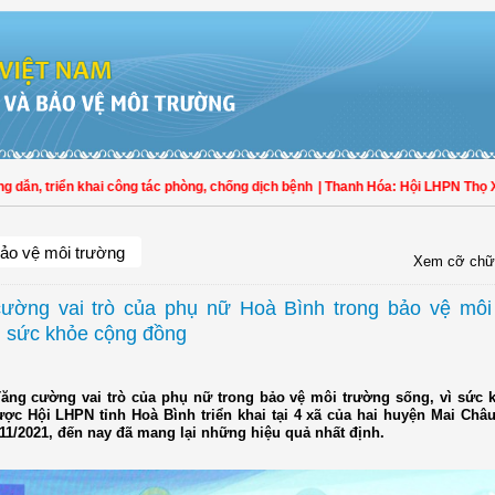
, triển khai công tác phòng, chống dịch bệnh
| Thanh Hóa: Hội LHPN Thọ Xuân 
ảo vệ môi trường
Xem cỡ chữ
ường vai trò của phụ nữ Hoà Bình trong bảo vệ môi
ì sức khỏe cộng đồng
ăng cường vai trò của phụ nữ trong bảo vệ môi trường sống, vì sức 
ợc Hội LHPN tỉnh Hoà Bình triển khai tại 4 xã của hai huyện Mai Châu
 11/2021, đến nay đã mang lại những hiệu quả nhất định.