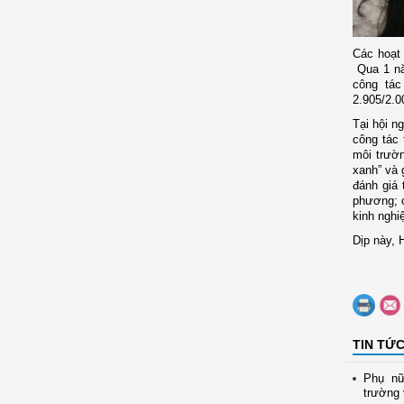
Các hoạt 
Qua 1 nă
công tác
2.905/2.0
Tại hội n
c
ông tác
môi trườn
xanh” và 
đánh giá 
phương; c
kinh nghi
Dịp này, 
TIN TỨ
Phụ nữ
trường 