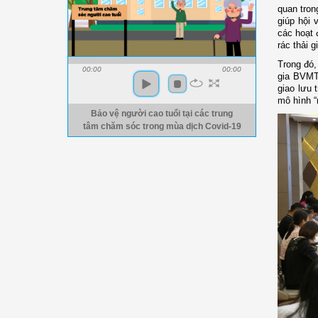
quan tron
g
iúp
hội 
các hoạt 
rác thải g
Trong đó
00:00
00:00
gia BVMT
giao lưu 
mô hình “
Bảo vệ người cao tuổi tại các trung
tâm chăm sóc trong mùa dịch Covid-19