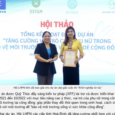
Hội LHPN tỉnh đã trao giải cho dự án đạt giải cuộc thi "Khởi nghiệp từ rác”
 án được Quỹ Thúc đẩy sáng kiến tư pháp (JIFF) tài trợ và được triển khai
2021 đến 10/2022 với mục tiêu n
âng cao ý thức, vai trò của phụ nữ trong cô
i trường tại cộng đồng; góp phần thay đổi thói quen trong sinh hoạt, cách 
i với môi trường để “bảo vệ môi trường sống vì sức khỏe cộng đồng”.
khai dự án, Hội LHPN các cấp tỉnh Hoà Bình đã tăng cường phối hợp với cá