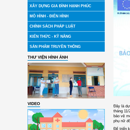
XÂY DỰNG GIA ĐÌNH HẠNH PHÚC
MÔ HÌNH - ĐIỂN HÌNH
CHÍNH SÁCH PHÁP LUẬT
KIẾN THỨC - KỸ NĂNG
SẢN PHẨM TRUYỀN THÔNG
THƯ VIỆN HÌNH ẢNH
VIDEO
Đây là dự
tháng 11/
bảo vệ mô
phụ nữ đố
Để triển 