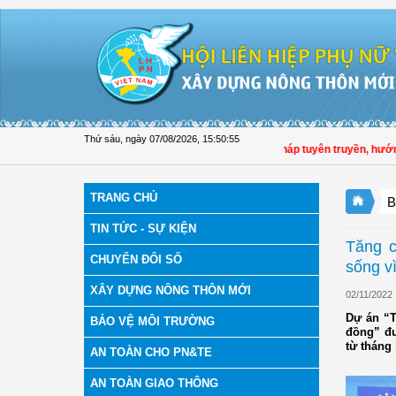
Truy cập nội dung luôn
Thứ sáu, ngày 07/08/2026
,
15:50:55
Hội LHPN tỉnh Đồng Tháp tuyên truyền, hướng dẫn
TRANG CHỦ
B
TIN TỨC - SỰ KIỆN
Tăng c
CHUYỂN ĐỔI SỐ
sống v
XÂY DỰNG NÔNG THÔN MỚI
02/11/2022
Dự án “T
BẢO VỆ MÔI TRƯỜNG
đồng” đư
từ tháng
AN TOÀN CHO PN&TE
AN TOÀN GIAO THÔNG