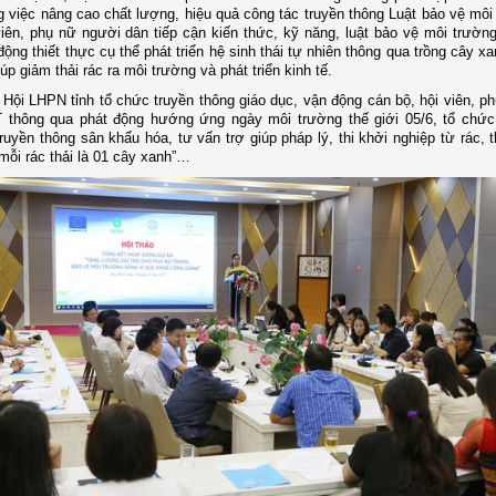
g việc nâng cao chất lượng, hiệu quả công tác truyền thông Luật bảo vệ môi
viên, phụ nữ người dân
tiếp cận
kiến thức, kỹ năng,
luậ
t bảo vệ môi trườn
động thiết thực cụ thể p
hát triển hệ sinh thái tự nhiên thông qua trồng cây xa
iúp giảm thải rác ra môi trường và phát triển kinh tế
.
,
Hội LHPN tỉnh tổ chức
truyền thông
giáo dục, vận động cán bộ, hội viên, p
 thông qua phát động hướng ứng ngày môi trường thế giới 05/6, tổ chức
truyền thông sân khấu hóa, tư vấn trợ giúp pháp lý, thi khởi nghiệp từ rác, 
mỗi rác thải là 01 cây xanh”…