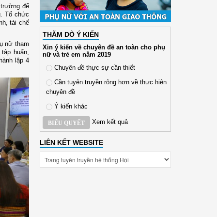
 trường để
g
.
Tổ chức
nh,
t
ái chế
THĂM DÒ Ý KIẾN
hụ nữ tham
Xin ý kiến về chuyên đề an toàn cho phụ
 tập huấn,
nữ và trẻ em năm 2019
thành lập 4
Chuyên đề thực sự cần thiết
Cần tuyên truyền rộng hơn về thực hiện
chuyên đề
Ý kiến khác
Xem kết quả
BIỂU QUYẾT
LIÊN KẾT WEBSITE