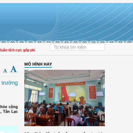
tích cực góp phần nâng cao tỷ lệ người dân tham gia bảo hiểm y tế
MÔ HÌNH HAY
 trường
khỏe cộng
, Tân Lạc