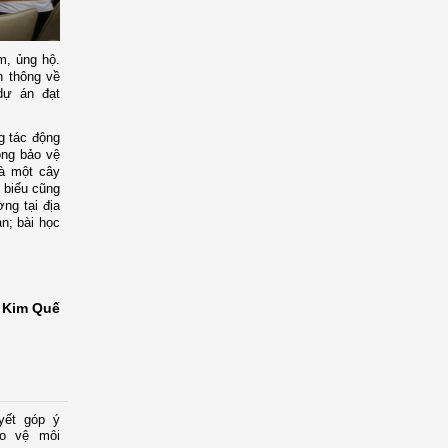
m, ủng hộ.
n thông về
dự án đạt
ng tác động
ông bảo vệ
là một cây
i biểu cũng
ng tại địa
án; bài học
Kim Quế
yết góp ý
ảo vệ môi