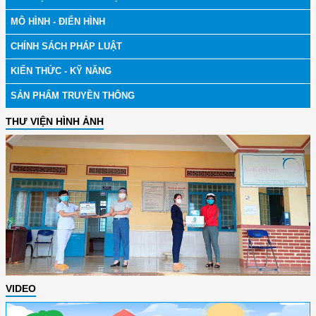
MÔ HÌNH - ĐIỂN HÌNH
CHÍNH SÁCH PHÁP LUẬT
KIẾN THỨC - KỸ NĂNG
SẢN PHẨM TRUYỀN THÔNG
THƯ VIỆN HÌNH ẢNH
VIDEO