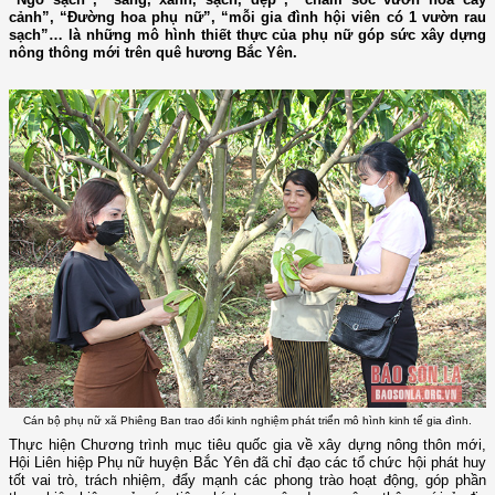
cảnh”, “Đường hoa phụ nữ”, “mỗi gia đình hội viên có 1 vườn rau
sạch”… là những mô hình thiết thực của phụ nữ góp sức xây dựng
nông thông mới trên quê hương Bắc Yên.
Cán bộ phụ nữ xã Phiêng Ban trao đổi kinh nghiệm phát triển mô hình kinh tế gia đình.
Thực hiện Chương trình mục tiêu quốc gia về xây dựng nông thôn mới,
Hội Liên hiệp Phụ nữ huyện Bắc Yên đã chỉ đạo các tổ chức hội phát huy
tốt vai trò, trách nhiệm, đẩy mạnh các phong trào hoạt động, góp phần