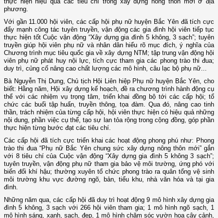
thực hiện hiệu quả các tiêu chí trong xây dựng nông thôn mới ở địa
phương.
Với gần 11.000 hội viên, các cấp hội phụ nữ huyện Bắc Yên đã tích cực
đẩy mạnh công tác tuyên truyền, vận động các gia đình hội viên tiếp tục
thực hiện tốt Cuộc vận động “Xây dựng gia đình 5 không, 3 sạch”; tuyên
truyền giúp hội viên phụ nữ và nhân dân hiểu rõ mục đích, ý nghĩa của
Chương trình mục tiêu quốc gia về xây dựng NTM; tập trung vận động hội
viên phụ nữ phát huy nội lực, tích cực tham gia các phong trào thi đua;
duy trì, củng cố nâng cao chất lượng các mô hình, câu lạc bộ phụ nữ...
Bà Nguyễn Thị Dung, Chủ tịch Hội Liên hiệp Phụ nữ huyện Bắc Yên, cho
biết: Hằng năm, Hội xây dựng kế hoạch, đề ra chương trình hành động cụ
thể với các nhiệm vụ trọng tâm, triển khai đồng bộ tới các cấp hội; tổ
chức các buổi tập huấn, truyền thông, tọa đàm. Qua đó, nâng cao tinh
thần, trách nhiệm của từng cấp hội, hội viên thực hiện có hiệu quả những
nội dung, phần việc cụ thể, tạo sự lan tỏa rộng trong cộng đồng, góp phần
thực hiện từng bước đạt các tiêu chí.
Các cấp hội đã tích cực triển khai các hoạt động phong phú như: Phong
trào thi đua “Phụ nữ Bắc Yên chung sức xây dựng nông thôn mới” gắn
với 8 tiêu chí của Cuộc vận động “Xây dựng gia đình 5 không 3 sạch”;
tuyên truyền, vận động phụ nữ tham gia bảo vệ môi trường, ứng phó với
biến đổi khí hậu; thường xuyên tổ chức phong trào ra quân tổng vệ sinh
môi trường khu vực đường ngõ, bản, tiểu khu, nhà văn hóa và tại gia
đình.
Những năm qua, các cấp hội đã duy trì hoạt động 9 mô hình xây dựng gia
đình 5 không, 3 sạch với 266 hội viên tham gia; 1 mô hình ngõ sạch, 1
mô hình sáng, xanh, sạch, đẹp, 1 mô hình chăm sóc vườn hoa cây cảnh,