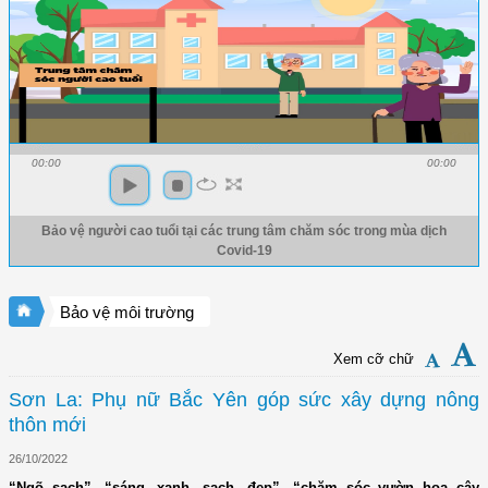
00:00
00:00
Bảo vệ người cao tuổi tại các trung tâm chăm sóc trong mùa dịch
Covid-19
Bảo vệ môi trường
Xem cỡ chữ
Sơn La: Phụ nữ Bắc Yên góp sức xây dựng nông
thôn mới
26/10/2022
“Ngõ sạch”, “sáng, xanh, sạch, đẹp”, “chăm sóc vườn hoa cây