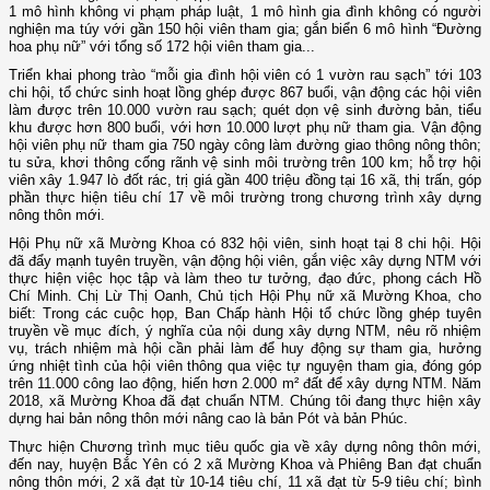
1 mô hình không vi phạm pháp luật, 1 mô hình gia đình không có người
nghiện ma túy với gần 150 hội viên tham gia; gắn biển 6 mô hình “Đường
hoa phụ nữ” với tổng số 172 hội viên tham gia...
Triển khai phong trào “mỗi gia đình hội viên có 1 vườn rau sạch” tới 103
chi hội, tổ chức sinh hoạt lồng ghép được 867 buổi, vận động các hội viên
làm được trên 10.000 vườn rau sạch; quét dọn vệ sinh đường bản, tiểu
khu được hơn 800 buổi, với hơn 10.000 lượt phụ nữ tham gia. Vận động
hội viên phụ nữ tham gia 750 ngày công làm đường giao thông nông thôn;
tu sửa, khơi thông cống rãnh vệ sinh môi trường trên 100 km; hỗ trợ hội
viên xây 1.947 lò đốt rác, trị giá gần 400 triệu đồng tại 16 xã, thị trấn, góp
phần thực hiện tiêu chí 17 về môi trường trong chương trình xây dựng
nông thôn mới.
Hội Phụ nữ xã Mường Khoa có 832 hội viên, sinh hoạt tại 8 chi hội. Hội
đã đẩy mạnh tuyên truyền, vận động hội viên, gắn việc xây dựng NTM với
thực hiện việc học tập và làm theo tư tưởng, đạo đức, phong cách Hồ
Chí Minh. Chị Lừ Thị Oanh, Chủ tịch Hội Phụ nữ xã Mường Khoa, cho
biết: Trong các cuộc họp, Ban Chấp hành Hội tổ chức lồng ghép tuyên
truyền về mục đích, ý nghĩa của nội dung xây dựng NTM, nêu rõ nhiệm
vụ, trách nhiệm mà hội cần phải làm để huy động sự tham gia, hưởng
ứng nhiệt tình của hội viên thông qua việc tự nguyện tham gia, đóng góp
trên 11.000 công lao động, hiến hơn 2.000 m² đất để xây dựng NTM. Năm
2018, xã Mường Khoa đã đạt chuẩn NTM. Chúng tôi đang thực hiện xây
dựng hai bản nông thôn mới nâng cao là bản Pót và bản Phúc.
Thực hiện Chương trình mục tiêu quốc gia về xây dựng nông thôn mới,
đến nay, huyện Bắc Yên có 2 xã Mường Khoa và Phiêng Ban đạt chuẩn
nông thôn mới, 2 xã đạt từ 10-14 tiêu chí, 11 xã đạt từ 5-9 tiêu chí; bình