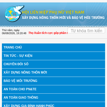
Truy cập nội dung luôn
OK
Thứ năm, ngày
nh Hóa: Hội LHPN Thọ Xuân tích cực góp phần nâng cao tỷ lệ người dân tham gi
06/08/2026
,
19:20:49
TRANG CHỦ
TIN TỨC - SỰ KIỆN
CHUYỂN ĐỔI SỐ
XÂY DỰNG NÔNG THÔN MỚI
BẢO VỆ MÔI TRƯỜNG
AN TOÀN CHO PN&TE
AN TOÀN GIAO THÔNG
XÂY DỰNG GIA ĐÌNH HẠNH PHÚC