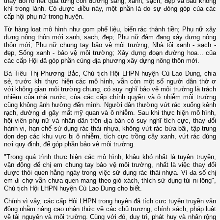
thay đổi rõ nét qua từng con đường sáng, xanh, sạch, đẹp và bầu không
khí trong lành. Có được điều này, một phần là do sự đóng góp của các
cấp hội phụ nữ trong huyện.
Từ hàng loạt mô hình như gom phế liệu, biến rác thành tiền; Phụ nữ xây
dựng nông thôn mới xanh, sạch, đẹp; Phụ nữ đảm đang xây dựng nông
thôn mới; Phụ nữ chung tay bảo vệ môi trường; Nhà tôi xanh - sạch -
đẹp, Sống xanh - bảo vệ môi trường; Xây dựng đoạn đường hoa... của
các cấp Hội đã góp phần cùng địa phương xây dựng nông thôn mới.
Bà Tiêu Thị Phương Bắc, Chủ tịch Hội LHPN huyện Cù Lao Dung, chia
sẻ, trước khi thực hiện các mô hình, vẫn còn một số người dân thờ ơ
với không gian môi trường chung, có suy nghĩ bảo vệ môi trường là trách
nhiệm của nhà nước, của các cấp chính quyền và ô nhiễm môi trường
cũng không ảnh hưởng đến mình. Người dân thường vứt rác xuống kênh
rạch, đường đi gây mất mỹ quan và ô nhiễm. Sau khi thực hiện mô hình,
hội viên phụ nữ và nhân dân trên địa bàn có suy nghĩ tích cực, thay đổi
hành vi, hạn chế sử dụng rác thải nhựa, không vứt rác bừa bãi, tập trung
dọn dẹp các khu vực bị ô nhiễm, tích cực trồng cây xanh, vứt rác đúng
nơi quy định, để góp phần bảo vệ môi trường.
"Trong quá trình thực hiện các mô hình, khâu khó nhất là tuyên truyền,
vận động để chị em chung tay bảo vệ môi trường, nhất là việc thay đổi
được thói quen hằng ngày trong việc sử dụng rác thải nhựa. Vì đa số chị
em đi chợ vẫn chưa quen mang theo giỏ xách, thích sử dụng túi ni lông",
Chủ tịch Hội LHPN huyện Cù Lao Dung cho biết.
Chính vì vậy, các cấp Hội LHPN trong huyện đã tích cực tuyên truyền vận
động nhằm nâng cao nhận thức về các chủ trương, chính sách, pháp luật
về tài nguyên và môi trường. Cùng với đó, duy trì, phát huy và nhân rộng