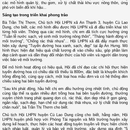
các mô hình quản lý, thu gom, xử lý chất thải khu vực nông thôn, ứng
phó với biến đổi khí hậu...
Sáng tạo trong triển khai phong trào
Bà Trần Thị Thơm, Chủ tịch Hội LHPN xã An Thạnh 3, huyện Cù Lao
Dung, cho biết, các mô hình đều được Hội LHPN xã đi đầu triển khai tới
từng hội viên. Thông qua các mô hình, chị em đã tích cực hưởng ứng
"Tuần lễ nước sạch, vệ sinh môi trường nông thôn", "Tháng hành động vì
môi trường", "Chống rác thải nhựa"... Hội LHPN xã đã đẩy mạnh thực
hiện xây dựng "Tuyến đường hoa xanh, sạch, đẹp" tại ấp An Hưng. Mô
hình thực hiện đạt hiệu quả chất lượng đi vào chiều sâu, góp phần làm
đẹp cảnh quan và dần thay đổi nhận thức của hội viên và người dân trong
việc bảo vệ môi trường.
Để mô hình hoạt động có hiệu quả, Hội đã chỉ đạo các chi hội thực hiện
tuyến đường hoa có chiều dài tối thiểu là 800m, đặc biệt là khuyến khích
trồng đồng bộ, cùng quy cách, một loại hoa mẫu đơn và có hệ thống đèn
chiếu sáng hai bên tuyến đường.
"Sau khi phát động, hầu hết chị em đều hưởng ứng nhiệt tình, chủ động
cùng tập thể ra quân nhiều đợt trồng hoa hai bên tuyến đường, thường
xuyên chỉnh trang phát quang dọn cỏ, rác thải, dọn dẹp nhà ở gọn gàng,
ngăn nắp, sạch đẹp, hạn chế sử dụng rác thải nhựa, xử lý chất thải trong
chăn nuôi", bà Trần Thị Thơm cho biết.
Chủ tịch Hội LHPN huyện Cù Lao Dung cũng cho biết, hằng năm, Hội
LHPN huyện phối hợp với Phòng Tài nguyên và Môi trường huyện xây
dựng kế hoạch, thực hiện các hoạt động tuyên truyền về thực hiện chính
sách pháp luật, quản lý và bảo vệ môi trường, xây dựng gia đình "5