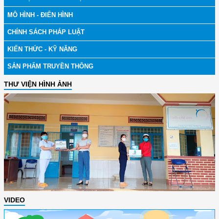
MÔ HÌNH - ĐIỂN HÌNH
CHÍNH SÁCH PHÁP LUẬT
KIẾN THỨC - KỸ NĂNG
SẢN PHẨM TRUYỀN THÔNG
THƯ VIỆN HÌNH ẢNH
VIDEO