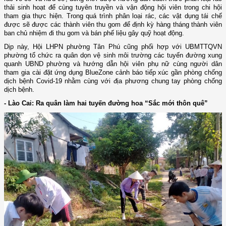
thải sinh hoạt để cùng tuyên truyền và vận động hội viên trong chi hội
tham gia thực hiện. Trong quá trình phân loại rác, các vật dụng tái chế
được sẽ được các thành viên thu gom để định kỳ hàng tháng thành viên
ban chủ nhiệm đi thu gom và bán phế liệu gây quỹ hoạt động.
Dịp này, Hội LHPN phường Tân Phú cũng phối hợp với UBMTTQVN
phường tổ chức ra quân dọn vệ sinh môi trường các tuyến đường xung
quanh UBND phường và hướng dẫn hội viên phụ nữ cùng người dân
tham gia cài đặt ứng dụng BlueZone cảnh báo tiếp xúc gần phòng chống
dịch bệnh Covid-19 nhằm cùng với địa phương chung tay phòng chống
dịch bệnh.
- Lào Cai: Ra quân làm hai tuyến đường hoa “Sắc mới thôn quê”