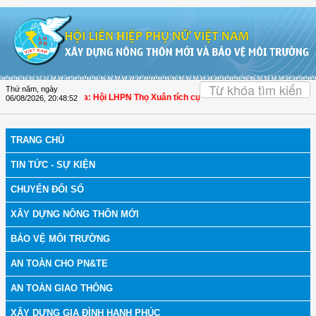
Truy cập nội dung luôn
OK
Thứ năm, ngày
h bệnh
| Thanh Hóa: Hội LHPN Thọ Xuân tích cực góp phần nâng cao tỷ lệ người
06/08/2026
,
20:48:53
TRANG CHỦ
TIN TỨC - SỰ KIỆN
CHUYỂN ĐỔI SỐ
XÂY DỰNG NÔNG THÔN MỚI
BẢO VỆ MÔI TRƯỜNG
AN TOÀN CHO PN&TE
AN TOÀN GIAO THÔNG
XÂY DỰNG GIA ĐÌNH HẠNH PHÚC