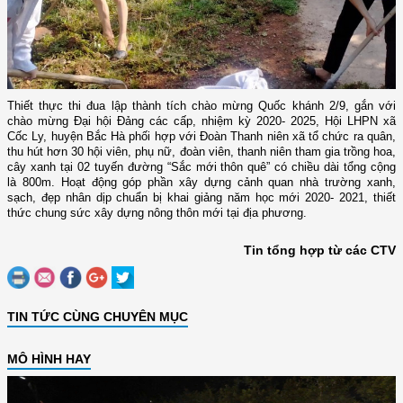
Thiết thực thi đua lập thành tích chào mừng Quốc khánh 2/9, gắn với
chào mừng Đại hội Đảng các cấp, nhiệm kỳ 2020- 2025, Hội LHPN xã
Cốc Ly, huyện Bắc Hà phối hợp với Đoàn Thanh niên xã tổ chức ra quân,
thu hút hơn 30 hội viên, phụ nữ, đoàn viên, thanh niên tham gia trồng hoa,
cây xanh tại 02 tuyến đường “Sắc mới thôn quê” có chiều dài tổng cộng
là 800m. Hoạt động góp phần xây dựng cảnh quan nhà trường xanh,
sạch, đẹp nhân dịp chuẩn bị khai giảng năm học mới 2020- 2021, thiết
thức chung sức xây dựng nông thôn mới tại địa phương.
Tin tổng hợp từ các CTV
TIN TỨC CÙNG CHUYÊN MỤC
MÔ HÌNH HAY