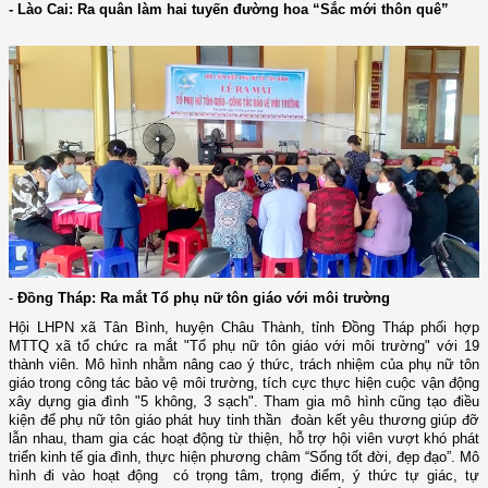
- Lào Cai: Ra quân làm hai tuyến đường hoa “Sắc mới thôn quê”
-
Đồng Tháp: Ra mắt Tổ phụ nữ tôn giáo với môi trường
Hội LHPN xã Tân Bình, huyện Châu Thành, tỉnh Đồng Tháp phối hợp
MTTQ xã tổ chức ra mắt "Tổ phụ nữ tôn giáo với môi trường" với 19
thành viên. Mô hình nhằm nâng cao ý thức, trách nhiệm của phụ nữ tôn
giáo trong công tác bảo vệ môi trường, tích cực thực hiện cuộc vận động
xây dựng gia đình "5 không, 3 sạch". Tham gia mô hình cũng tạo điều
kiện để phụ nữ tôn giáo phát huy tinh thần đoàn kết yêu thương giúp đỡ
lẫn nhau, tham gia các hoạt động từ thiện, hỗ trợ hội viên vượt khó phát
triển kinh tế gia đình, thực hiện phương châm “Sống tốt đời, đẹp đạo”. Mô
hình đi vào hoạt động có trọng tâm, trọng điểm, ý thức tự giác, tự