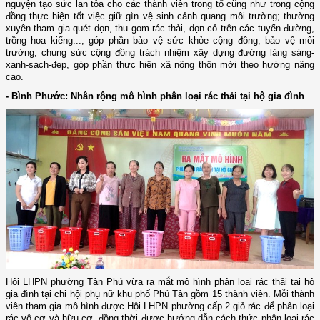
nguyện tạo sức lan tỏa cho các thành viên trong tổ cũng như trong cộng
đồng thực hiện tốt việc giữ gìn vệ sinh cảnh quang môi trường; thường
xuyên tham gia quét dọn, thu gom rác thải, dọn cỏ trên các tuyến đường,
trồng hoa kiểng..., góp phần bảo vệ sức khỏe cộng đồng, bảo vệ môi
trường, chung sức cộng đồng trách nhiệm xây dựng đường làng sáng-
xanh-sạch-đẹp, góp phần thực hiện xã nông thôn mới theo hướng nâng
cao.
- Bình Phước: Nhân rộng mô hình phân loại rác thải tại hộ gia đình
Hội LHPN phường Tân Phú vừa ra mắt mô hình phân loại rác thải tại hộ
gia đình tại chi hội phụ nữ khu phố Phú Tân gồm 15 thành viên. Mỗi thành
viên tham gia mô hình được Hội LHPN phường cấp 2 giỏ rác để phân loại
rác vô cơ và hữu cơ, đồng thời được hướng dẫn cách thức phân loại rác