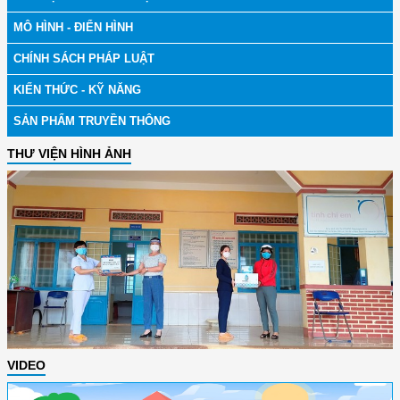
MÔ HÌNH - ĐIỂN HÌNH
CHÍNH SÁCH PHÁP LUẬT
KIẾN THỨC - KỸ NĂNG
SẢN PHẨM TRUYỀN THÔNG
THƯ VIỆN HÌNH ẢNH
VIDEO