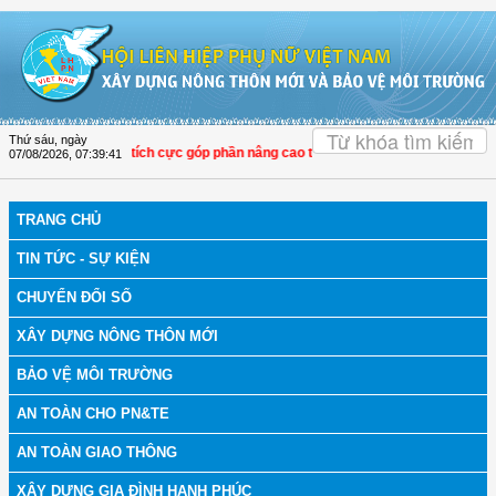
Truy cập nội dung luôn
OK
Thứ sáu, ngày
i LHPN Thọ Xuân tích cực góp phần nâng cao tỷ lệ người dân tham gia bảo hiểm
07/08/2026
,
07:39:42
TRANG CHỦ
TIN TỨC - SỰ KIỆN
CHUYỂN ĐỔI SỐ
XÂY DỰNG NÔNG THÔN MỚI
BẢO VỆ MÔI TRƯỜNG
AN TOÀN CHO PN&TE
AN TOÀN GIAO THÔNG
XÂY DỰNG GIA ĐÌNH HẠNH PHÚC