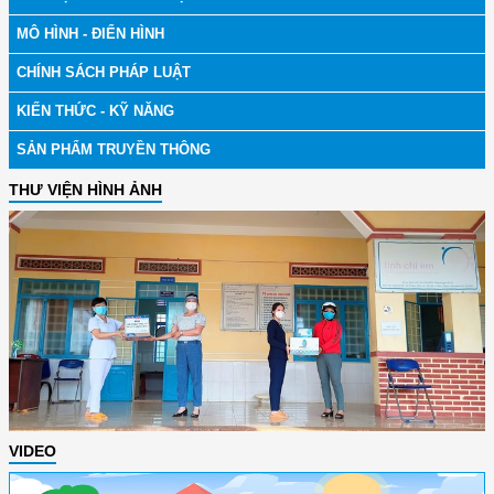
MÔ HÌNH - ĐIỂN HÌNH
CHÍNH SÁCH PHÁP LUẬT
KIẾN THỨC - KỸ NĂNG
SẢN PHẨM TRUYỀN THÔNG
THƯ VIỆN HÌNH ẢNH
VIDEO