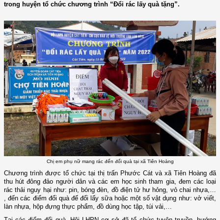
trong huyện tổ chức chương trình “Đổi rác lấy quà tặng”.
Chị em phụ nữ mang rác đến đổi quà tại xã Tiên Hoàng
Chương trình được tổ chức tại thị trấn Phước Cát và xã Tiên Hoàng đã
thu hút đông đảo người dân và các em học sinh tham gia, đem các loại
rác thải nguy hại như: pin, bóng đèn, đồ điện tử hư hỏng, vỏ chai nhựa,…
, đến các điểm đổi quà để đổi lấy sữa hoặc một số vật dụng như: vở viết,
làn nhựa, hộp đựng thực phẩm, đồ dùng học tập, túi vải,…
Tại các điểm đổi quà, Hội LHPN cơ sở đã tổ chức tuyên truyền, hướng