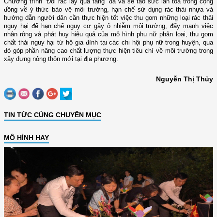
Chương trình “Đổi rác lấy quà tặng” đã và sẽ tạo sức lan tỏa trong cộng
đồng về ý thức bảo vệ môi trường, hạn chế sử dụng rác thải nhựa và
hướng dẫn người dân cần thực hiện tốt việc thu gom những loại rác thải
nguy hại để hạn chế nguy cơ gây ô nhiễm môi trường, đẩy mạnh việc
nhân rộng và phát huy hiệu quả của mô hình phụ nữ phân loại, thu gom
chất thải nguy hại từ hộ gia đình tại các chi hội phụ nữ trong huyện, qua
đó góp phần nâng cao chất lượng thực hiện tiêu chí về môi trường trong
xây dựng nông thôn mới tại địa phương.
Nguyễn Thị Thủy
TIN TỨC CÙNG CHUYÊN MỤC
MÔ HÌNH HAY