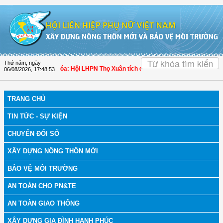
Truy cập nội dung luôn
OK
Thứ năm, ngày
ch bệnh
| Thanh Hóa: Hội LHPN Thọ Xuân tích cực góp phần nâng cao tỷ lệ ngườ
06/08/2026
,
17:48:54
TRANG CHỦ
TIN TỨC - SỰ KIỆN
CHUYỂN ĐỔI SỐ
XÂY DỰNG NÔNG THÔN MỚI
BẢO VỆ MÔI TRƯỜNG
AN TOÀN CHO PN&TE
AN TOÀN GIAO THÔNG
XÂY DỰNG GIA ĐÌNH HẠNH PHÚC