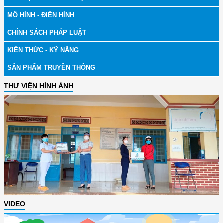
MÔ HÌNH - ĐIỂN HÌNH
CHÍNH SÁCH PHÁP LUẬT
KIẾN THỨC - KỸ NĂNG
SẢN PHẨM TRUYỀN THÔNG
THƯ VIỆN HÌNH ẢNH
VIDEO