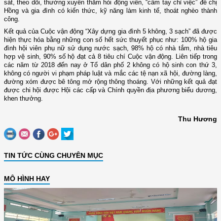
sát, theo dõi, thường xuyên thăm hỏi động viên, “cầm tay chỉ việc” để chị
Hồng và gia đình có kiến thức, kỹ năng làm kinh tế, thoát nghèo thành
công.
Kết quả của Cuộc vận động “Xây dựng gia đình 5 không, 3 sạch” đã được
hiện thực hóa bằng những con số hết sức thuyết phục như: 100% hộ gia
đình hội viên phụ nữ sử dụng nước sạch, 98% hộ có nhà tắm, nhà tiêu
hợp vệ sinh, 90% số hộ đạt cả 8 tiêu chí Cuộc vận động. Liên tiếp trong
các năm từ 2018 đến nay ở Tổ dân phố 2 không có hộ sinh con thứ 3,
không có người vi phạm pháp luật và mắc các tệ nạn xã hội, đường làng,
đường xóm được bê tông mở rộng thông thoáng. Với những kết quả đạt
được chi hội được Hội các cấp và Chính quyền địa phương biểu dương,
khen thưởng.
Thu Hương
TIN TỨC CÙNG CHUYÊN MỤC
MÔ HÌNH HAY