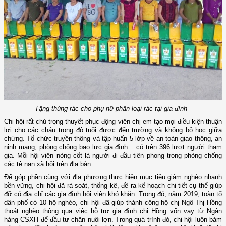
Tặng thùng rác cho phụ nữ phân loại rác tại gia đình
Chi hội rất chú trọng thuyết phục động viên chị em tạo mọi điều kiện thuận
lợi cho các cháu trong độ tuổi được đến trường và không bỏ học giữa
chừng. Tổ chức truyền thông và tập huấn 5 lớp về an toàn giao thông, an
ninh mạng, phòng chống bạo lực gia đình... có trên 396 lượt người tham
gia. Mỗi hội viên nòng cốt là người đi đầu tiên phong trong phòng chống
các tệ nạn xã hội trên địa bàn.
Để góp phần cùng với địa phương thực hiện mục tiêu giảm nghèo nhanh
bền vững, chi hội đã rà soát, thống kê, đề ra kế hoạch chi tiết cụ thể giúp
đỡ có địa chỉ các gia đình hội viên khó khăn. Trong đó, năm 2019, toàn tổ
dân phố có 10 hộ nghèo, chi hội đã giúp thành công hộ chị Ngô Thị Hồng
thoát nghèo thông qua việc hỗ trợ gia đình chị Hồng vốn vay từ Ngân
hàng CSXH để đầu tư chăn nuôi lợn. Trong quá trình đó, chi hội luôn bám