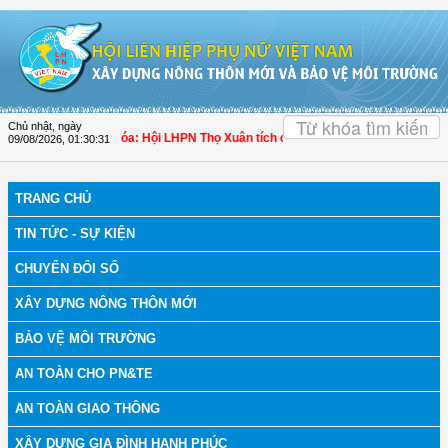
Truy cập nội dung luôn
OK
Chủ nhật, ngày
ch bệnh
| Thanh Hóa: Hội LHPN Thọ Xuân tích cực góp phần nâng cao tỷ lệ ngườ
09/08/2026
,
01:30:32
TRANG CHỦ
TIN TỨC - SỰ KIỆN
CHUYỂN ĐỔI SỐ
XÂY DỰNG NÔNG THÔN MỚI
BẢO VỆ MÔI TRƯỜNG
AN TOÀN CHO PN&TE
AN TOÀN GIAO THÔNG
XÂY DỰNG GIA ĐÌNH HẠNH PHÚC