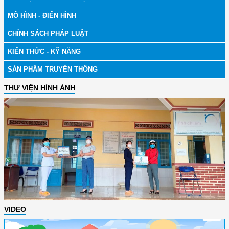
MÔ HÌNH - ĐIỂN HÌNH
CHÍNH SÁCH PHÁP LUẬT
KIẾN THỨC - KỸ NĂNG
SẢN PHẨM TRUYỀN THÔNG
THƯ VIỆN HÌNH ẢNH
VIDEO