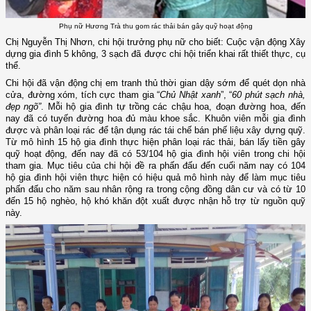
Phụ nữ Hương Trà thu gom rác thải bán gây quỹ hoạt động
Chị Nguyễn Thị Nhơn, chi hội trưởng phụ nữ cho biết: Cuộc vận động Xây
dựng gia đình 5 không, 3 sạch đã được chi hội triển khai rất thiết thực, cụ
thể.
Chi hội đã vận động chị em tranh thủ thời gian dậy sớm để quét dọn nhà
cửa, đường xóm, tích cực tham gia “
Chủ Nhật xanh
”, “
60 phút sạch nhà,
đẹp ngõ”
. Mỗi hộ gia đình tự trồng các chậu hoa, đoạn đường hoa, đến
nay đã có tuyến đường hoa đủ màu khoe sắc. Khuôn viên mỗi gia đình
được và phân loại rác để tận dụng rác tái chế bán phế liệu xây dựng quỹ.
Từ mô hình 15 hộ gia đình thực hiện phân loại rác thải, bán lấy tiền gây
quỹ hoạt động, đến nay đã có 53/104 hộ gia đình hội viên trong chi hội
tham gia. Mục tiêu của chi hội đề ra phấn đấu đến cuối năm nay có 104
hộ gia đình hội viên thực hiện có hiệu quả mô hình này để làm mục tiêu
phấn đấu cho năm sau nhân rộng ra trong cộng đồng dân cư và có từ 10
đến 15 hộ nghèo, hộ khó khăn đột xuất được nhận hỗ trợ từ nguồn quỹ
này.