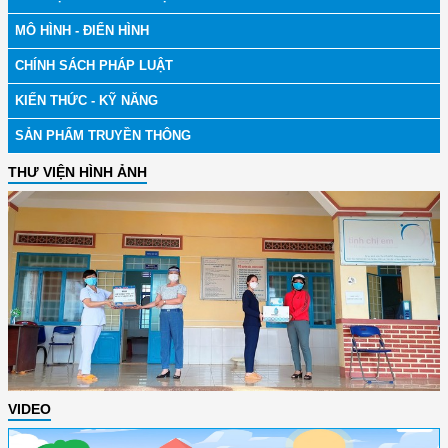
MÔ HÌNH - ĐIỂN HÌNH
CHÍNH SÁCH PHÁP LUẬT
KIẾN THỨC - KỸ NĂNG
SẢN PHẨM TRUYỀN THÔNG
THƯ VIỆN HÌNH ẢNH
VIDEO