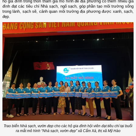
hộ gia đình trong thôn tham gia mô hình để địa phương có thêm nhiều gia
đình đạt các tiêu chí Nhà sạch, ngõ sạch, góp phần tạo môi trường sống
trong lành, sạch sẽ, cảnh quan môi trường địa phương được xanh, sạch,
đẹp.
Trao biển Nhà sạch, vườn đẹp cho các hộ gia đình hội viên đạt tiêu chí tại buổi
ra mắt mô hình “Nhà sạch, vườn đẹp” xã Cẩm Xá, thị xã Mỹ Hào