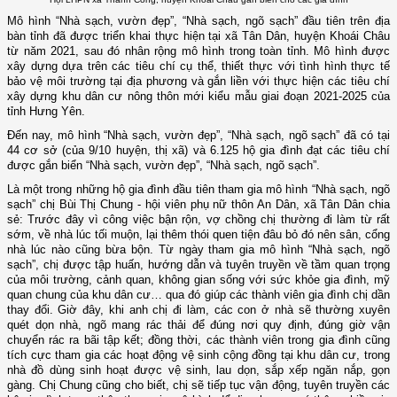
Mô hình “Nhà sạch, vườn đẹp”, “Nhà sạch, ngõ sạch” đầu tiên trên địa
bàn tỉnh đã được triển khai thực hiện tại xã Tân Dân, huyện Khoái Châu
từ năm 2021, sau đó nhân rộng mô hình trong toàn tỉnh. Mô hình được
xây dựng dựa trên các tiêu chí cụ thể, thiết thực với tình hình thực tế
bảo vệ môi trường tại địa phương và gắn liền với thực hiện các tiêu chí
xây dựng khu dân cư nông thôn mới kiểu mẫu giai đoạn 2021-2025 của
tỉnh Hưng Yên.
Đến nay, mô hình “Nhà sạch, vườn đẹp”, “Nhà sạch, ngõ sạch” đã có tại
44 cơ sở (của 9/10 huyện, thị xã) và 6.125 hộ gia đình đạt các tiêu chí
được gắn biển “Nhà sạch, vườn đẹp”, “Nhà sạch, ngõ sạch”.
Là một trong những hộ gia đình đầu tiên tham gia mô hình “Nhà sạch, ngõ
sạch” chị Bùi Thị Chung - hội viên phụ nữ thôn An Dân, xã Tân Dân chia
sẻ: Trước đây vì công việc bận rộn, vợ chồng chị thường đi làm từ rất
sớm, về nhà lúc tối muộn, lại thêm thói quen tiện đâu bỏ đó nên sân, cổng
nhà lúc nào cũng bừa bộn. Từ ngày tham gia mô hình “Nhà sạch, ngõ
sạch”, chị được tập huấn, hướng dẫn và tuyên truyền về tầm quan trọng
của môi trường, cảnh quan, không gian sống với sức khỏe gia đình, mỹ
quan chung của khu dân cư… qua đó giúp các thành viên gia đình chị dần
thay đổi. Giờ đây, khi anh chị đi làm, các con ở nhà sẽ thường xuyên
quét dọn nhà, ngõ mang rác thải để đúng nơi quy định, đúng giờ vận
chuyển rác ra bãi tập kết; đồng thời, các thành viên trong gia đình cũng
tích cực tham gia các hoạt động vệ sinh cộng đồng tại khu dân cư, trong
nhà đồ dùng sinh hoạt được vệ sinh, lau dọn, sắp xếp ngăn nắp, gọn
gàng. Chị Chung cũng cho biết, chị sẽ tiếp tục vận động, tuyên truyền các