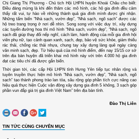
Chị Giang Thị Phương - Chủ tịch Hội LHPN huyện Khoái Châu cho biết:
Điều đáng mừng là khi đến thăm các mô hình, các hộ gia đình đều cảm
thấy rất vui, tự hào về những thành quả gia đình mình được ghi nhận.
Những tấm biển “Nhà sạch, vườn đẹp”, “Nhà sạch, ngõ sạch” được các
hộ treo trang trọng ở nơi dễ nhìn. Song song với việc duy trì, xây dựng
các tuyến đường hoa thì mô hình “Nhà sạch, vườn đẹp”, “Nhà sạch, ngõ
sạch đã giúp thay đổi nếp nghĩ, cách làm, hành động của mỗi gia đình hội
viên phụ nữ, tạo cảnh quan xanh, sạch, đẹp, bảo vệ sức khỏe, giảm thiểu
rác thải, chống rác thải nhựa, chung tay xây dựng làng quê ngày càng
văn minh sạch, đẹp. Từ hiệu quả của mô hình điểm, đến nay 15/15 cơ sở
trên địa bàn huyện đã triển khai mô hình này với trên 4.000 hộ gia đình
đạt các tiêu chí đã được gắn biển.
Thời gian tới, các cấp Hội LHPN tỉnh Hưng Yên tiếp tục nhân rộng và
tuyên truyền thực hiện mô hình “Nhà sạch, vườn đẹp”, “Nhà sạch, ngõ
sạch” tạo thành phong trào lan tỏa, sâu rộng góp phần tích cực nâng cao
hiệu quả thực hiện Cuộc vận động xây dựng gia đình 5 không, 3 sạch góp
phần vun đắp giá trị gia đình Việt Nam” trên địa bàn tỉnh.
Đào Thị Liên
TIN TỨC CÙNG CHUYÊN MỤC