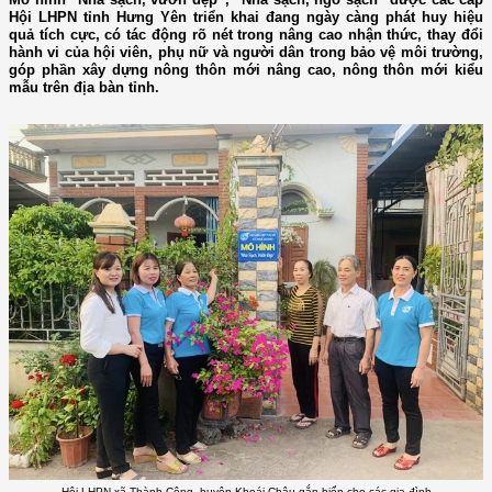
Hội LHPN tỉnh Hưng Yên triển khai đang ngày càng phát huy hiệu
quả tích cực, có tác động rõ nét trong nâng cao nhận thức, thay đổi
hành vi của hội viên, phụ nữ và người dân trong bảo vệ môi trường,
góp phần xây dựng nông thôn mới nâng cao, nông thôn mới kiểu
mẫu trên địa bàn tỉnh.
Hội LHPN xã Thành Công, huyện Khoái Châu gắn biển cho các gia đình