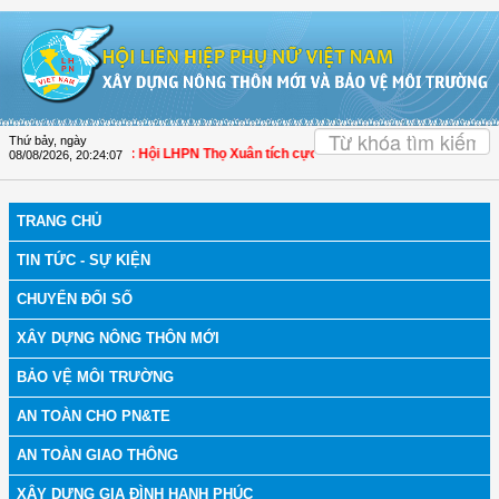
Truy cập nội dung luôn
OK
Thứ bảy, ngày
bệnh
| Thanh Hóa: Hội LHPN Thọ Xuân tích cực góp phần nâng cao tỷ lệ người d
08/08/2026
,
20:24:08
TRANG CHỦ
TIN TỨC - SỰ KIỆN
CHUYỂN ĐỔI SỐ
XÂY DỰNG NÔNG THÔN MỚI
BẢO VỆ MÔI TRƯỜNG
AN TOÀN CHO PN&TE
AN TOÀN GIAO THÔNG
XÂY DỰNG GIA ĐÌNH HẠNH PHÚC