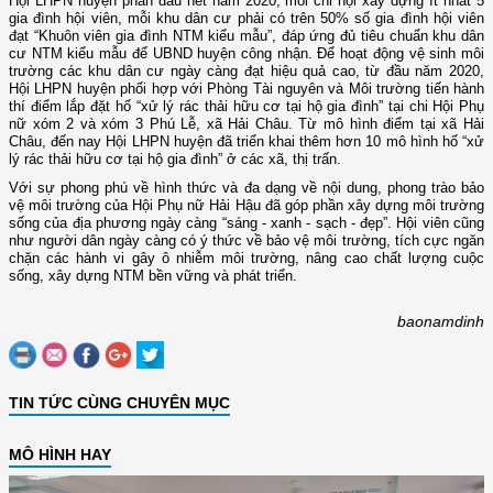
Hội LHPN huyện phấn đấu hết năm 2020, mỗi chi hội xây dựng ít nhất 5
gia đình hội viên, mỗi khu dân cư phải có trên 50% số gia đình hội viên
đạt “Khuôn viên gia đình NTM kiểu mẫu”, đáp ứng đủ tiêu chuẩn khu dân
cư NTM kiểu mẫu để UBND huyện công nhận. Để hoạt động vệ sinh môi
trường các khu dân cư ngày càng đạt hiệu quả cao, từ đầu năm 2020,
Hội LHPN huyện phối hợp với Phòng Tài nguyên và Môi trường tiến hành
thí điểm lắp đặt hố “xử lý rác thải hữu cơ tại hộ gia đình” tại chi Hội Phụ
nữ xóm 2 và xóm 3 Phú Lễ, xã Hải Châu. Từ mô hình điểm tại xã Hải
Châu, đến nay Hội LHPN huyện đã triển khai thêm hơn 10 mô hình hố “xử
lý rác thải hữu cơ tại hộ gia đình” ở các xã, thị trấn.
Với sự phong phú về hình thức và đa dạng về nội dung, phong trào bảo
vệ môi trường của Hội Phụ nữ Hải Hậu đã góp phần xây dựng môi trường
sống của địa phương ngày càng “sáng - xanh - sạch - đẹp”. Hội viên cũng
như người dân ngày càng có ý thức về bảo vệ môi trường, tích cực ngăn
chặn các hành vi gây ô nhiễm môi trường, nâng cao chất lượng cuộc
sống, xây dựng NTM bền vững và phát triển.
baonamdinh
TIN TỨC CÙNG CHUYÊN MỤC
MÔ HÌNH HAY