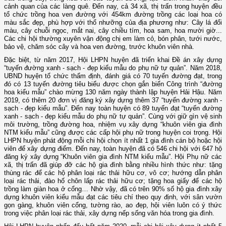
cảnh quan của các làng quê. Đến nay, cả 34 xã, thị trấn trong huyện đều
tổ chức trồng hoa ven đường với 454km đường trồng các loại hoa có
màu sắc đẹp, phù hợp với thổ nhưỡng của địa phương như: Cây lá đổi
màu, cây chuỗi ngọc, mắt nai, cây chiều tím, hoa sam, hoa mười giờ...
Các chi hội thường xuyên vận động chị em làm cỏ, bón phân, tưới nước,
bảo vệ, chăm sóc cây và hoa ven đường, trước khuôn viên nhà.
Đặc biệt, từ năm 2017, Hội LHPN huyện đã triển khai Đề án xây dựng
“tuyến đường xanh - sạch - đẹp kiểu mẫu do phụ nữ tự quản”. Năm 2018,
UBND huyện tổ chức thẩm định, đánh giá có 70 tuyến đường đạt, trong
đó có 13 tuyến đường tiêu biểu được chọn gắn biển Công trình “đường
hoa kiểu mẫu” chào mừng 130 năm ngày thành lập huyện Hải Hậu. Năm
2019, có thêm 20 đơn vị đăng ký xây dựng thêm 37 “tuyến đường xanh -
sạch - đẹp kiểu mẫu”. Đến nay toàn huyện có 89 tuyến đạt “tuyến đường
xanh - sạch - đẹp kiểu mẫu do phụ nữ tự quản”. Cùng với giữ gìn vệ sinh
môi trường, trồng đường hoa, nhiệm vụ xây dựng “khuôn viên gia đình
NTM kiểu mẫu” cũng được các cấp hội phụ nữ trong huyện coi trọng. Hội
LHPN huyện phát động mỗi chi hội chọn ít nhất 1 gia đình cán bộ hoặc hội
viên để xây dựng điểm. Đến nay, toàn huyện đã có 546 chi hội với 647 hộ
đăng ký xây dựng “Khuôn viên gia đình NTM kiểu mẫu”. Hội Phụ nữ các
xã, thị trấn đã giúp đỡ các hộ gia đình bằng nhiều hình thức như: tặng
thùng rác để các hộ phân loại rác thải hữu cơ, vô cơ; hướng dẫn phân
loại rác thải, đào hố chôn lấp rác thải hữu cơ; tặng hoa giấy để các hộ
trồng làm giàn hoa ở cổng… Nhờ vậy, đã có trên 90% số hộ gia đình xây
dựng khuôn viên kiểu mẫu đạt các tiêu chí theo quy định, với sân vườn
gọn gàng, khuôn viên cổng, tường rào, ao đẹp, hội viên luôn có ý thức
trong việc phân loại rác thải, xây dựng nếp sống văn hóa trong gia đình.