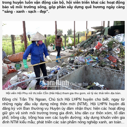
trong huyện luôn vận động cán bộ, hội viên triển khai các hoạt động
bảo vệ môi trường sống, góp phần xây dựng quê hương ngày càng
“sáng - xanh - sạch - đẹp”.
Hội viên Hội Phụ nữ thị trấn Cồn (Hải Hậu) tham gia thu gom, xử lý rác thải trên địa bàn.
Đồng chí Trần Thị Ngoan, Chủ tịch Hội LHPN huyện cho biết, ngay từ
những ngày đầu xây dựng nông thôn mới (NTM), Hội LHPN huyện đã
đăng ký với Ban thường vụ Huyện ủy đảm nhận thực hiện các hoạt động
giữ gìn vệ sinh môi trường trong gia đình, khu dân cư thôn xóm, tổ dân
phố; trồng cây, trồng hoa ven các tuyến đường; xây dựng khuôn viên gia
đình NTM kiểu mẫu; phát triển các sản phẩm nông nghiệp xanh, an toàn...