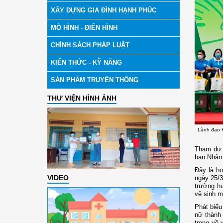
XÂY DỰNG GIA ĐÌNH HẠNH PHÚC
MÔ HÌNH - ĐIỂN HÌNH
CHÍNH SÁCH PHÁP LUẬT
KIẾN THỨC - KỸ NĂNG
SẢN PHẨM TRUYỀN THÔNG
THƯ VIỆN HÌNH ẢNH
Lãnh đạo H
Tham dự 
ban Nhân
Đây là ho
VIDEO
ngày 25/3
trường h
vệ sinh mô
Phát biểu
nữ thành 
trọng về 