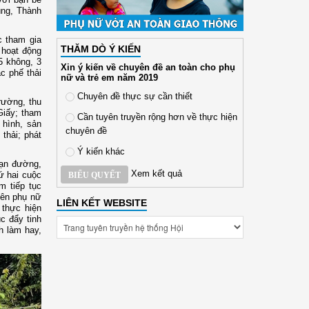
ùng, Thành
c tham gia
THĂM DÒ Ý KIẾN
 hoạt động
5 không, 3
Xin ý kiến về chuyên đề an toàn cho phụ
c phế thải
nữ và trẻ em năm 2019
Chuyên đề thực sự cần thiết
rường, thu
Giấy; tham
Cần tuyên truyền rộng hơn về thực hiện
 hình, sản
chuyên đề
thải; phát
Ý kiến khác
oạn đường,
Xem kết quả
ứ hai cuộc
BIỂU QUYẾT
m tiếp tục
viên phụ nữ
LIÊN KẾT WEBSITE
 thực hiện
c đẩy tinh
h làm hay,