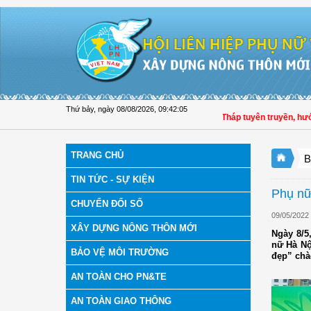
Truy cập nội dung luôn
Thứ bảy, ngày 08/08/2026
,
09:42:06
Hội LHPN tỉnh Đồng Tháp tuyên truyền, hướng dẫ
TRANG CHỦ
B
TIN TỨC - SỰ KIỆN
Phụ nữ
CHUYỂN ĐỔI SỐ
09/05/2022
XÂY DỰNG NÔNG THÔN MỚI
Ngày 8/5
nữ Hà Nộ
BẢO VỆ MÔI TRƯỜNG
đẹp” chà
AN TOÀN CHO PN&TE
AN TOÀN GIAO THÔNG