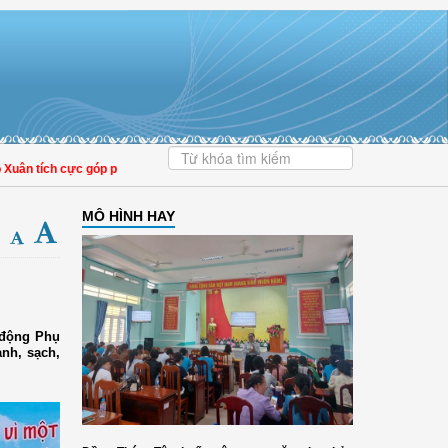
 tích cực góp phần nâng cao tỷ lệ người dân tham gia bảo hiểm y tế
MÔ HÌNH HAY
t động Phụ
nh, sạch,