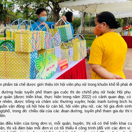
n phẩm tái chế được giới thiệu tới hội viên phụ nữ trong khuôn khổ lễ phát 
 đường hoặc tuyến phố tham gia cuộc thi do chi/tổ phụ nữ hoặc Hội ph
ự quản (được triển khai, thực hiện trong năm 2022) có cảnh quan đẹp, có
ự nhiên, được trồng và chăm sóc thường xuyên; hoặc tranh tường bích h
uồn vận động xã hội hóa từ cán bộ, hội viên phụ nữ, các hộ gia đình sinh
g/phố, trong đó: chiều dài của các đoạn đường, tuyến phố tham gia dự thi tố
lên.
o điều kiện của từng đơn vị, mỗi quận, huyện, thị xã có thể triển khai cu
ện, thị xã đảm bảo mỗi đơn vị có tối thiểu 4 công trình (đối với các đơn vị