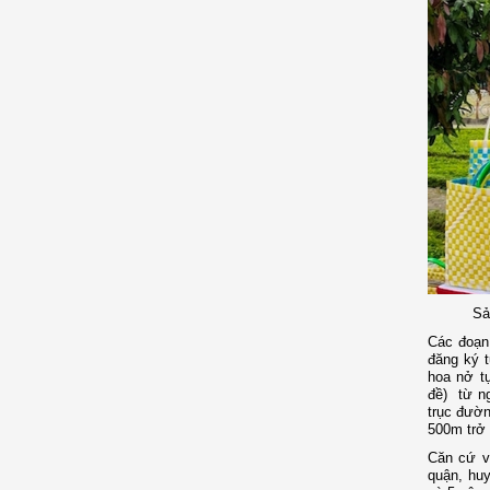
Sả
Các đoạn
đăng ký t
hoa nở t
đề) từ ng
trục đườn
500m trở 
Căn cứ và
quận, huy