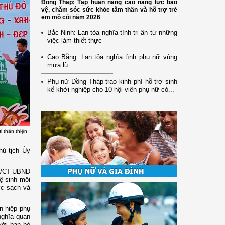
Đồng Tháp: Tập huấn nâng cao năng lực bảo
vệ, chăm sóc sức khỏe tâm thần và hỗ trợ trẻ
em mồ côi năm 2026
Bắc Ninh: Lan tỏa nghĩa tình tri ân từ những
việc làm thiết thực
Cao Bằng: Lan tỏa nghĩa tình phụ nữ vùng
mưa lũ
Phụ nữ Đồng Tháp trao kinh phí hỗ trợ sinh
kế khởi nghiệp cho 10 hội viên phụ nữ có...
i thân thiện
hủ tịch Ủy
06/CT-UBND
ệ sinh môi
ớc sạch và
n hiệp phụ
nghĩa quan
 với bạn bè