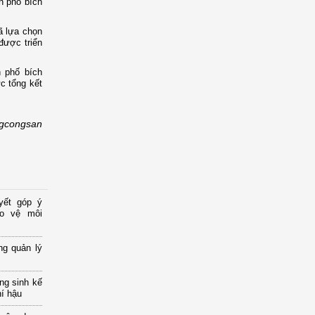
n phố bích
ã lựa chọn
được triển
n phố bích
c tổng kết
gcongsan
yết góp ý
ảo vệ môi
ng quản lý
ng sinh kế
hí hậu