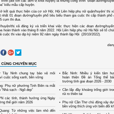
 trình (đối với các đơn vị khối huyện) là những công trình “Đoạn đường/tuyế
a” kiểu mẫu cấp huyện.
ở kết quả thực hiện của cơ sở Hội; Hội Liên hiệp phụ nữ quận/huyện/ thị x
t nhất 01 đoạn đường/tuyến phố tiêu biểu tham gia cuộc thi cấp thành phố 
 5 cụm thi đua.
/huyện/thị xã đăng ký và triển khai việc thực hiện các đoạn đường/tuyế
a hoàn thành vào tháng 8 năm 2022. Hội Liên hiệp phụ nữ Hà Nội sẽ tổ chứ
iải cuộc thi vào dịp kỷ niệm 92 năm ngày thành lập Hội (20/10/2022).
dan
C CÙNG CHUYÊN MỤC
 Tây Ninh chung tay bảo vệ môi
Bắc Ninh: Nhiều ý kiến tâm hu
vì cuộc sống xanh, bền vững
hoàn thiện Đề án Tổng thể b
trường tỉnh giai đoạn 2026 - 2030
ng: Phụ nữ phường Tịnh Biên ra mắt
 “Nhà sạch - Ngõ đẹp”
Cần lấp đầy khoảng trống giới tro
rủi ro thiên tai
PN các tỉnh, thành hưởng ứng Ngày
ờng thế giới năm 2026
Phụ nữ Cần Thơ chủ động xây dự
bền vững thích ứng với biến đổi k
Quang: Từ những việc làm nhỏ đến