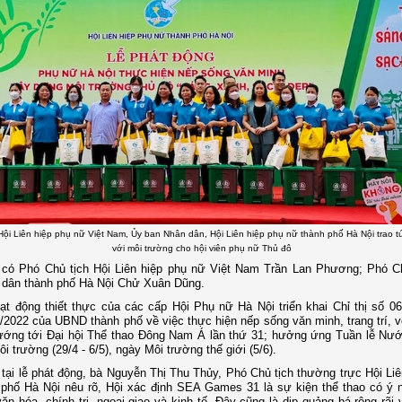
ội Liên hiệp phụ nữ Việt Nam, Ủy ban Nhân dân, Hội Liên hiệp phụ nữ thành phố Hà Nội trao tú
với môi trường cho hội viên phụ nữ Thủ đô
có Phó Chủ tịch Hội Liên hiệp phụ nữ Việt Nam Trần Lan Phương; Phó C
 dân thành phố Hà Nội Chử Xuân Dũng.
ạt động thiết thực của các cấp Hội Phụ nữ Hà Nội triển khai Chỉ thị số 
/2022 của UBND thành phố về việc thực hiện nếp sống văn minh, trang trí, v
ướng tới Đại hội Thể thao Đông Nam Á lần thứ 31; hưởng ứng Tuần lễ Nư
i trường (29/4 - 6/5), ngày Môi trường thế giới (5/6).
 tại lễ phát động, bà Nguyễn Thị Thu Thủy, Phó Chủ tịch thường trực Hội Liê
phố Hà Nội nêu rõ, Hội xác định SEA Games 31 là sự kiện thể thao có ý 
văn hóa, chính trị, ngoại giao và kinh tế. Đây cũng là dịp quảng bá rộng rãi