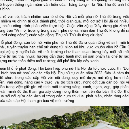
ề truyền thống ngàn năm văn hiến của Thăng Long - Hà Nội, Thủ đô anh h
a bình.
 rõ vai trò, trách nhiệm của tổ chức Hội và mỗi phụ nữ Thủ đô trong việ
 nhiệm vụ chính trị của thành phố, thời gian qua, mỗi cơ sở Hội đã có nhiều
c, nhiều công trình phần việc thực hiện Cuộc vận động “Xây dựng gia đình 
ong trào “Vì môi trường trong sạch, phụ nữ và nhân dân Thủ đô không đổ rá
, nơi công cộng"; cuộc vận động “Phụ nữ Thủ đô ứng xử đẹp”…
lễ phát động, cán bộ, hội viên phụ nữ Thủ đô đã ra quân tổng vệ sinh môi t
hải, tuyên truyền hạn chế sử dụng túi nilon tại khu vực khuôn viên hồ Cầu 
hoạt động ý nghĩa bảo vệ môi trường như tham quan trưng bày một số mô
chế từ rác thải nhựa; hướng dẫn thực hành một số sản phẩm tái chế từ rác 
 đựng nước thân thiện môi trường; đổi phế liệu lấy cây xanh…
uôn khổ lễ phát động, Hội Liên hiệp phụ nữ Hà Nội đã tổ chức cuộc thi “Đ
 bích họa nở hoa” do các cấp Hội Phụ nữ tự quản năm 2022. Đây là năm th
 tổ chức trong các cấp Hội với nội dung, quy mô được mở rộng hơn nhằ
yền, vận động, nâng cao ý thức, vai trò tích cực, nòng cốt của cán bộ, hội 
ân trong việc giữ gìn vệ sinh môi trường sáng, xanh, sạch, đẹp, góp phần
văn minh đô thị, tham gia xây dựng nông thôn mới trên địa bàn Thủ đô; thú
đua sôi nổi giữa các đơn vị trong các cụm thi đua; phát hiện, nhân rộng các
của các cấp Hội tham gia bảo vệ môi trường.