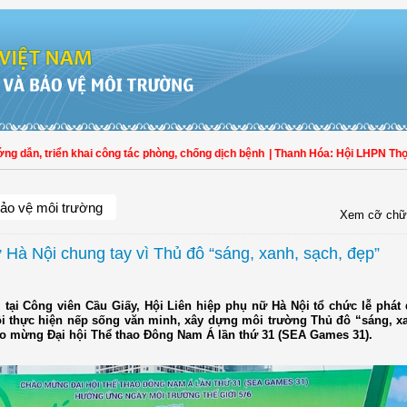
n, triển khai công tác phòng, chống dịch bệnh
| Thanh Hóa: Hội LHPN Thọ Xuân
ảo vệ môi trường
Xem cỡ chữ
 Hà Nội chung tay vì Thủ đô “sáng, xanh, sạch, đẹp”
, tại Công viên Cầu Giấy, Hội Liên hiệp phụ nữ Hà Nội tổ chức lễ phá
i thực hiện nếp sống văn minh, xây dựng môi trường Thủ đô “sáng, xa
o mừng Đại hội Thể thao Đông Nam Á lần thứ 31 (SEA Games 31).