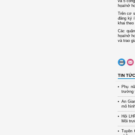
và 5 công
họa/nở ho
Trên cơ s
đăng ký í
khai theo
Các quận
họa/nở ho
và trao g
TIN TỨ
Phụ nữ
trường 
An Gia
mô hình
Hội LH
Môi trư
Tuyên 