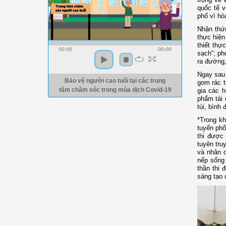
quốc tế v
phố vì hò
Nhận thức
thực hiện
thiết thự
00:00
00:00
sạch”; ph
ra đường
Ngay sau 
Bảo vệ người cao tuổi tại các trung
gom rác t
gia các 
tâm chăm sóc trong mùa dịch Covid-19
phẩm tái 
túi, bình
*Trong kh
tuyến phố
thi được
tuyên tru
và nhân d
nếp sống 
thần thi 
sáng tạo 