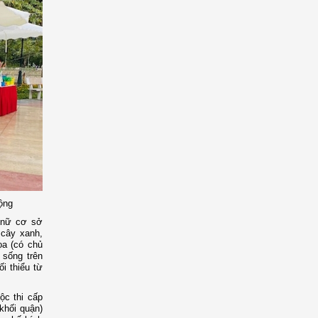
động
ụ nữ cơ sở
 cây xanh,
ọa (có chủ
 sống trên
i thiểu từ
ộc thi cấp
 khối quận)