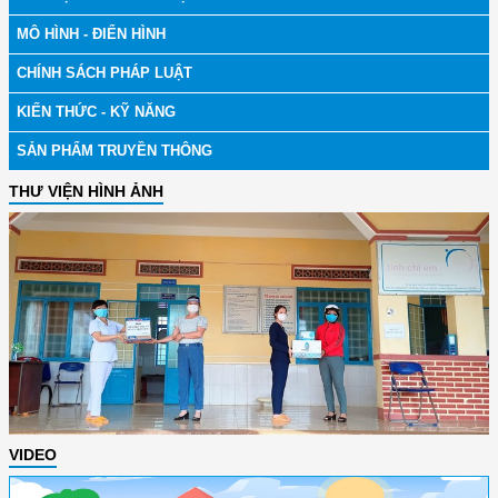
MÔ HÌNH - ĐIỂN HÌNH
CHÍNH SÁCH PHÁP LUẬT
KIẾN THỨC - KỸ NĂNG
SẢN PHẨM TRUYỀN THÔNG
THƯ VIỆN HÌNH ẢNH
VIDEO