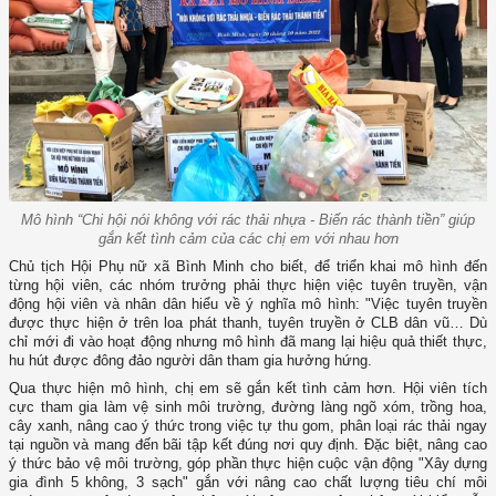
Mô hình “Chi hội nói không với rác thải nhựa - Biến rác thành tiền” giúp
gắn kết tình cảm của các chị em với nhau hơn
Chủ tịch Hội Phụ nữ xã Bình Minh cho biết, để triển khai mô hình đến
từng hội viên, các nhóm trưởng phải thực hiện việc tuyên truyền, vận
động hội viên và nhân dân hiểu về ý nghĩa mô hình: "Việc tuyên truyền
được thực hiện ở trên loa phát thanh, tuyên truyền ở CLB dân vũ… Dù
chỉ mới đi vào hoạt động nhưng mô hình đã mang lại hiệu quả thiết thực,
hu hút được đông đảo người dân tham gia hưởng hứng.
Qua thực hiện mô hình, chị em sẽ gắn kết tình cảm hơn. Hội viên tích
cực tham gia làm vệ sinh môi trường, đường làng ngõ xóm, trồng hoa,
cây xanh, nâng cao ý thức trong việc tự thu gom, phân loại rác thải ngay
tại nguồn và mang đến bãi tập kết đúng nơi quy định. Đặc biệt, nâng cao
ý thức bảo vệ môi trường, góp phần thực hiện cuộc vận động "Xây dựng
gia đình 5 không, 3 sạch" gắn với nâng cao chất lượng tiêu chí môi