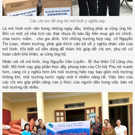
Các chị em rất ủng hộ mô hình ý nghĩa này
Là mô hình mới nên trong những ngày đầu, không phải ai cũng ủng hộ.
Bởi có một số nhà tích rác thải nhựa rồi bán lấy tiền mua gói mì chính,
chai nước mắm… cho gia đình. Với những trường hợp này, cô Nguyễn
Thị Loan, nhóm trưởng, phải giải thích cặn kẽ về ý nghĩa nhân văn của
mô hình. Khi biết số tiền dùng để thăm hỏi giúp đỡ chị em, phụ nữ có
hoàn cảnh khó khăn, ai cũng ủng hộ.
Nhận xét về mô hình, ông Nguyễn Văn Luyến - Bí thư thôn Cổ Lũng cho
biết: Mô hình này góp phần thúc đẩy phong trào của Chi hội Phụ nữ mạnh
hơn, càng có ý nghĩa hơn khi môi trường hiện nay bao gồm môi trường
không khí, môi trường nước ngày một ô nhiễm năng nề. Việc làm của
các chị em góp phần nâng cao ý thức của người dân trong việc bảo vệ
môi trường rất nhiều.