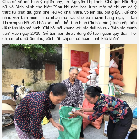
Chia sẻ về mô hình ý nghĩa này, chị Nguyễn Thị Lành, Chủ tịch Hội Phụ
nữ xã Bình Minh cho biết: "Sau khi nắm bắt được một số chị em có ý
thức tự phát thu gom phế liệu vỏ chai nhựa, vỏ lon bia, bìa giấy… để cho
nhau với tâm niệm "trao nhau mớ rau cho bữa cơm hàng ngày", Ban
Thường vụ Hội đã khảo sát, nắm bắt tình hình Chi hội, xin ý kiến cấp trên
để thành lập mô hình "Chi hội nói không với rác thải nhựa - Biến rác thành
tiền" vào ngày 20/10. Số tiền bán được dùng để tạo nguồn quỹ thăm hỏi
chị em phụ nữ ốm đau, bệnh tật, chị em có hoàn cảnh khó khăn".