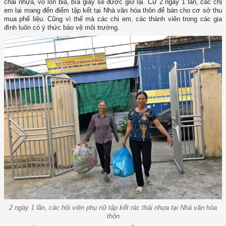
chai nhựa, vỏ lon bia, bìa giấy sẽ được giữ lại. Cứ 2 ngày 1 lần, các chị
em lại mang đến điểm tập kết tại Nhà văn hóa thôn để bán cho cơ sở thu
mua phế liệu. Cũng vì thế mà các chị em, các thành viên trong các gia
đình luôn có ý thức bảo vệ môi trường.
2 ngày 1 lần, các hội viên phụ nữ tập kết rác thải nhựa tại Nhà văn hóa
thôn