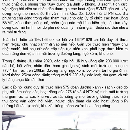
thực chất của phong trào “Xây dựng gia đình 5 không, 3 sạch”, tích cực
vận động hội viên và nhân dân tham gia các hoạt động BVMT gắn với xây
dựng nông thôn mới, đô thị văn minh. Qua đó, 100% Hội LHPN các địa
phương chủ động trong việc tham mưu cho cấp ủy tổ chức các hoạt động
BVMT; đồng thời, củng cố, nhân rộng các mô hình hiện có, tiếp tục xây
dựng các mô hình mới do phụ nữ quản lý, nhằm giảm thiểu rác thải nhựa
ra môi trường.
Toàn tỉnh hiện có 186/186 cơ sở hội và 1629/1629 chi hội duy trì thực
hiện “Ngày chủ nhật xanh” đi vào nền nếp. Gắn với thực hiện “Ngày chủ
nhật xanh”, hội phụ nữ các cấp tiếp tục triển khai phối hợp thực hiện ra
quân tổng dọn vệ sinh môi trường đường làng, ngõ xóm, khu phố.
Trong 6 tháng đầu năm 2020, các cấp hội đã huy động gần 203.000 lượt
cán bộ, hội viên, nhân dân tham gia dọn vệ sinh môi trường, thu gom
773,4 tấn rác trên 108km đường làng, ngõ xóm, bờ biển, tại hộ gia đình;
khơi thông 25km cống rãnh; trồng mới 9.220 cây các loại; thu gom và xử
lý hàng chục tấn rác thải.
Các cấp hội cũng duy trì thực hiện 575 đoạn đường xanh - sạch - đẹp do
phụ nữ làm nòng cốt, hoạt động của 276 tổ và 4 HTX vệ sinh môi trường
thu gom rác tại các khu vực xe rác công ty môi trường không thực hiện
thu gom; vận động hội viên, người dân tham gia các hoạt động biến
những bãi rác tự phát, khu đất trống thành vườn hoa công cộng.