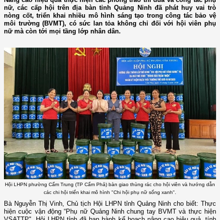
nữ, các cấp hội trên địa bàn tỉnh Quảng Ninh đã phát huy vai trò
nòng cốt, triển khai nhiều mô hình sáng tạo trong công tác bảo vệ
môi trường (BVMT), có sức lan tỏa không chỉ đối với hội viên phụ
nữ mà còn tới mọi tầng lớp nhân dân.
Hội LHPN phường Cẩm Trung (TP Cẩm Phả) bàn giao thùng rác cho hội viên và hướng dẫn
các chi hội triển khai mô hình "Chi hội phụ nữ sống xanh".
Bà Nguyễn Thị Vinh, Chủ tịch Hội LHPN tỉnh Quảng Ninh cho biết: Thực
hiện cuộc vận động “Phụ nữ Quảng Ninh chung tay BVMT và thực hiện
VSATTP", Hội LHPN tỉnh đã ban hành kế hoạch nâng cao hiệu quả, tính