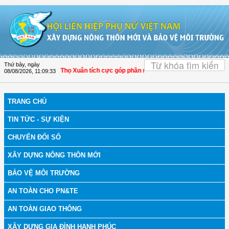
Truy cập nội dung luôn
OK
Thứ bảy, ngày
h Hóa: Hội LHPN Thọ Xuân tích cực góp phần nâng cao tỷ lệ người dân tham gia
08/08/2026
,
11:09:34
TRANG CHỦ
TIN TỨC - SỰ KIỆN
CHUYỂN ĐỔI SỐ
XÂY DỰNG NÔNG THÔN MỚI
BẢO VỆ MÔI TRƯỜNG
AN TOÀN CHO PN&TE
AN TOÀN GIAO THÔNG
XÂY DỰNG GIA ĐÌNH HẠNH PHÚC