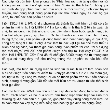
Các cấp hội còn triển khai phong trào “Phân loại rác thải tại gia đình và nói
không với rác thải nhựa” gắn với mô hình “Biến rác thành tiền”. Thông qua
mô hình đã góp phần giảm rác thải nhựa ra môi trường, tích cực tuyên
truyền, vận động hoạt động phân loại rác thải nhựa ngay từ các hộ gia
đình, tái chế các sản phẩm từ nhựa.
Hiện 13/13 Hội LHPN ở địa phương đã thành lập mô hình và đã có sản
phẩm từ mô hình. Hội LHPN TP Hạ Long đã hình thành 2 tổ sản xuất tái
chế, tái sử dụng rác thải nhựa từ các dây nilon nhựa buộc gạch men; các
loại bạt nhựa, pano, áp phích... để tạo thành các sản phẩm làn nhựa,
thùng đựng rác, sản phẩm vật dụng trong sinh hoạt hàng ngày ở gia đình,
công sở; tặng 900 túi đi chợ được làm từ các vật liệu tái chế thay thế túi
nilon cho hội viên, và tham gia gian hàng “Sản phẩm tái chế, tái sử dụng
rác thải nhựa” với 200 sản phẩm được tiêu thụ tại Hội chợ OCOP của
tỉnh. Hội LHPN TP Cẩm Phả đã tái chế gần 5.000 thùng rác từ thùng sơn
đã qua sử dụng thay thế cho những thùng rác tự phát tại các khu dân
cư...
Đặc biệt, mô hình sử dụng men vi sinh xử lý rác hữu cơ làm phân bón
hữu cơ được tiến hành thí điểm tại 6 huyện đã thu hút 2.206 hộ tham gia,
nổi bật là tại Hạ Long và Móng Cái đã có thành phẩm trên 95,8 tấn phân vi
sinh, tương đương gần 240 tấn rác thải hữu cơ thu được từ rác thải sinh
hoạt gia đình.
Các mô hình về BVMT của phụ nữ các cấp đã có tác động tích cực đến ý
thức, trách nhiệm xã hội của người dân trong việc thực hiện vệ sinh môi
trường tại địa bàn dân cư. Qua đó, góp phần xây dựng nông thôn mới, đô
thị văn minh và xây dựng nếp sống văn hóa tại gia đình và cộng đồng.