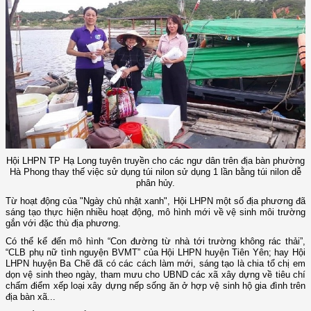
Hội LHPN TP Hạ Long tuyên truyền cho các ngư dân trên địa bàn phường
Hà Phong thay thế việc sử dụng túi nilon sử dụng 1 lần bằng túi nilon dễ
phân hủy.
Từ hoạt động của "Ngày chủ nhật xanh", Hội LHPN một số địa phương đã
sáng tạo thực hiện nhiều hoạt động, mô hình mới về vệ sinh môi trường
gắn với đặc thù địa phương.
Có thể kể đến mô hình “Con đường từ nhà tới trường không rác thải”,
“CLB phụ nữ tình nguyện BVMT” của Hội LHPN huyện Tiên Yên; hay Hội
LHPN huyện Ba Chẽ đã có các cách làm mới, sáng tạo là chia tổ chị em
dọn vệ sinh theo ngày, tham mưu cho UBND các xã xây dựng về tiêu chí
chấm điểm xếp loại xây dựng nếp sống ăn ở hợp vệ sinh hộ gia đình trên
địa bàn xã...