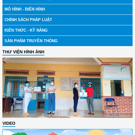
MÔ HÌNH - ĐIỂN HÌNH
CHÍNH SÁCH PHÁP LUẬT
KIẾN THỨC - KỸ NĂNG
SẢN PHẨM TRUYỀN THÔNG
THƯ VIỆN HÌNH ẢNH
VIDEO