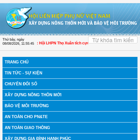
Truy cập nội dung luôn
OK
Thứ bảy, ngày
bệnh
| Thanh Hóa: Hội LHPN Thọ Xuân tích cực góp phần nâng cao tỷ lệ người d
08/08/2026
,
11:55:46
TRANG CHỦ
TIN TỨC - SỰ KIỆN
CHUYỂN ĐỔI SỐ
XÂY DỰNG NÔNG THÔN MỚI
BẢO VỆ MÔI TRƯỜNG
AN TOÀN CHO PN&TE
AN TOÀN GIAO THÔNG
XÂY DỰNG GIA ĐÌNH HẠNH PHÚC