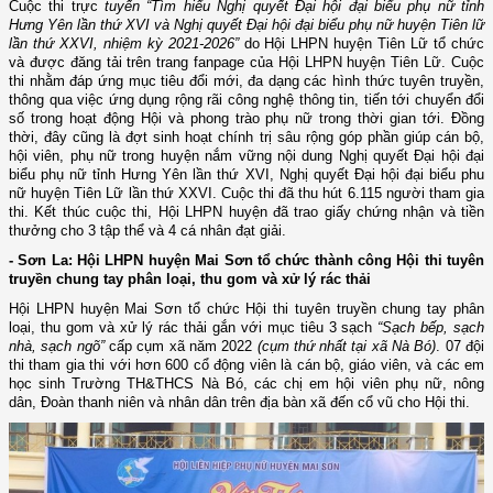
Cuộc thi trực
tuyến “Tìm hiểu Nghị quyết Đại hội đại biểu phụ nữ tỉnh
Hưng Yên lần thứ XVI và Nghị quyết Đại hội đại biểu phụ nữ huyện Tiên lữ
lần thứ XXVI, nhiệm kỳ 2021-2026”
do Hội LHPN huyện Tiên Lữ tổ chức
và được đăng tải trên trang fanpage của Hội LHPN huyện Tiên Lữ. Cuộc
thi nhằm đáp ứng mục tiêu đổi mới, đa dạng các hình thức tuyên truyền,
thông qua việc ứng dụng rộng rãi công nghệ thông tin, tiến tới chuyển đổi
số trong hoạt động Hội và phong trào phụ nữ trong thời gian tới. Đồng
thời, đây cũng là đợt sinh hoạt chính trị sâu rộng góp phần giúp cán bộ,
hội viên, phụ nữ trong huyện nắm vững nội dung Nghị quyết Đại hội đại
biểu phụ nữ tỉnh Hưng Yên lần thứ XVI, Nghị quyết Đại hội đại biểu phu
nữ huyện Tiên Lữ lần thứ XXVI. Cuộc thi đã thu hút 6.115 người tham gia
thi.
Kết thúc cuộc thi, Hội LHPN huyện đã trao
giấy chứng nhận và tiền
thưởng cho 3 tập thể và 4 cá nhân đạt giải.
- Sơn La: Hội LHPN huyện Mai Sơn tổ chức thành công Hội thi tuyên
truyền chung tay phân loại, thu gom và xử lý rác thải
Hội LHPN huyện Mai Sơn tổ chức Hội thi tuyên truyền chung tay phân
loại, thu gom và xử lý rác thải gắn với mục tiêu 3 sạch
“Sạch bếp, sạch
nhà, sạch ngõ”
cấp cụm xã năm 2022
(cụm thứ nhất tại xã Nà Bó)
. 07 đội
thi tham gia thi với hơn 600 cổ động viên là cán bộ, giáo viên, và các em
học sinh Trường TH&THCS Nà Bó, các chị em hội viên phụ nữ, nông
dân, Đoàn thanh niên và nhân dân trên địa bàn xã đến cổ vũ cho Hội thi.