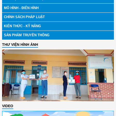
MÔ HÌNH - ĐIỂN HÌNH
CHÍNH SÁCH PHÁP LUẬT
KIẾN THỨC - KỸ NĂNG
SẢN PHẨM TRUYỀN THÔNG
THƯ VIỆN HÌNH ẢNH
VIDEO