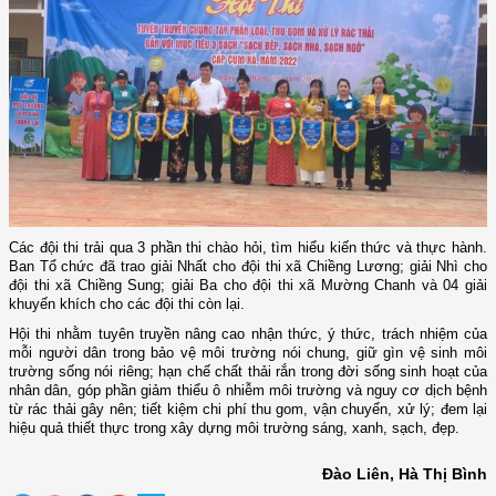
Các đội thi trải qua 3 phần thi chào hỏi, tìm hiểu kiến thức và thực hành.
Ban Tổ chức đã trao giải Nhất cho đội thi xã Chiềng Lương; giải Nhì cho
đội thi xã Chiềng Sung; giải Ba cho đội thi xã Mường Chanh và 04 giải
khuyến khích cho các đội thi còn lại.
Hội thi nhằm tuyên truyền nâng cao nhận thức, ý thức, trách nhiệm của
mỗi người dân trong bảo vệ môi trường nói chung, giữ gìn vệ sinh môi
trường sống nói riêng; hạn chế chất thải rắn trong đời sống sinh hoạt của
nhân dân, góp phần giảm thiểu ô nhiễm môi trường và nguy cơ dịch bệnh
từ rác thải gây nên; tiết kiệm chi phí thu gom, vận chuyển, xử lý; đem lại
hiệu quả thiết thực trong xây dựng môi trường sáng, xanh, sạch, đẹp.
Đào Liên, Hà Thị Bình