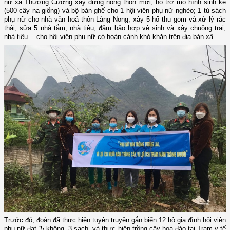
nữ xã Thượng Cường xây dựng nông thôn mới; hỗ trợ mô hình sinh kế
(500 cây na giống) và bộ bàn ghế cho 1 hội viên phụ nữ nghèo; 1 tủ sách
phụ nữ cho nhà văn hoá thôn Làng Nong; xây 5 hố thu gom và xử lý rác
thải, sửa 5 nhà tắm, nhà tiêu, đảm bảo hợp vệ sinh và xây chuồng trại,
nhà tiêu… cho hội viên phụ nữ có hoàn cảnh khó khăn trên địa bàn xã.
Trước đó, đoàn đã thực hiện tuyên truyền gắn biển 12 hộ gia đình hội viên
phụ nữ đạt “5 không, 3 sạch” và thực hiện trồng cây hoa đào tại Trạm y tế