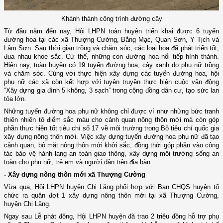
Khánh thành công trình đường cây
Từ đầu năm đến nay, Hội LHPN toàn huyện triển khai được 6 tuyến
đường hoa tại các xã Thượng Cường, Bằng Mạc, Quan Sơn, Y Tịch và
Lâm Sơn. Sau thời gian trồng và chăm sóc, các loại hoa đã phát triển tốt,
đua nhau khoe sắc. Cứ thế, những con đường hoa nối tiếp hình thành.
Hiện nay, toàn huyện có 19 tuyến đường hoa, cây xanh do phụ nữ trồng
và chăm sóc. Cùng với thực hiện xây dựng các tuyến đường hoa, hội
phụ nữ các xã còn kết hợp với tuyên truyền thực hiện cuộc vận động
“Xây dựng gia đình 5 không, 3 sạch” trong cộng đồng dân cư, tạo sức lan
tỏa lớn.
Những tuyến đường hoa phụ nữ không chỉ được ví như những bức tranh
thiên nhiên tô điểm sắc màu cho cảnh quan nông thôn mới mà còn góp
phần thực hiện tốt tiêu chí số 17 về môi trường trong Bộ tiêu chí quốc gia
xây dựng nông thôn mới. Việc xây dựng tuyến đường hoa phụ nữ đã tạo
cảnh quan, bộ mặt nông thôn mới khởi sắc, đồng thời góp phần vào công
tác bảo vệ hành lang an toàn giao thông, xây dựng môi trường sống an
toàn cho phụ nữ, trẻ em và người dân trên địa bàn.
- Xây dựng nông thôn mới xã Thượng Cường
Vừa qua, Hội LHPN huyện Chi Lăng phối hợp với Ban CHQS huyện tổ
chức ra quân đợt 1 xây dựng nông thôn mới tại xã Thượng Cường,
huyện Chi Lăng.
Ngay sau Lễ phát động, Hội LHPN huyện đã trao 2 triệu đồng hỗ trợ phụ