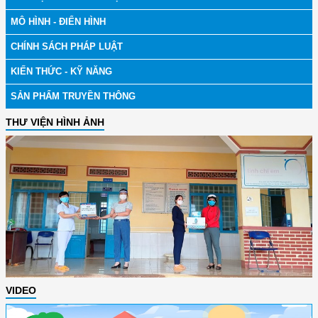
MÔ HÌNH - ĐIỂN HÌNH
CHÍNH SÁCH PHÁP LUẬT
KIẾN THỨC - KỸ NĂNG
SẢN PHẨM TRUYỀN THÔNG
THƯ VIỆN HÌNH ẢNH
VIDEO