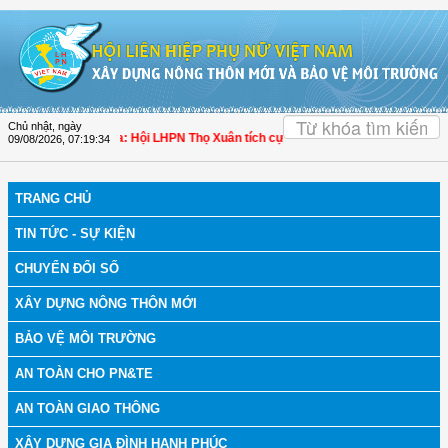
Truy cập nội dung luôn
OK
Chủ nhật, ngày
 bệnh
| Thanh Hóa: Hội LHPN Thọ Xuân tích cực góp phần nâng cao tỷ lệ người d
09/08/2026
,
07:19:35
TRANG CHỦ
TIN TỨC - SỰ KIỆN
CHUYỂN ĐỔI SỐ
XÂY DỰNG NÔNG THÔN MỚI
BẢO VỆ MÔI TRƯỜNG
AN TOÀN CHO PN&TE
AN TOÀN GIAO THÔNG
XÂY DỰNG GIA ĐÌNH HẠNH PHÚC