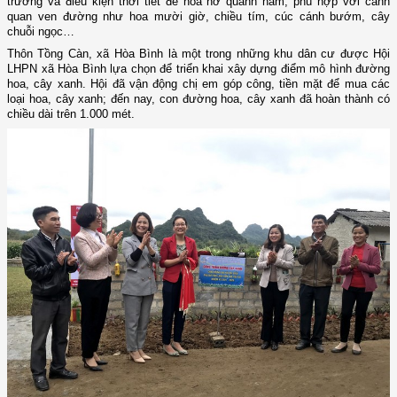
trường và điều kiện thời tiết để hoa nở quanh năm, phù hợp với cảnh
quan ven đường như hoa mười giờ, chiều tím, cúc cánh bướm, cây
chuỗi ngọc…
Thôn Tồng Càn, xã Hòa Bình là một trong những khu dân cư được Hội
LHPN xã Hòa Bình lựa chọn để triển khai xây dựng điểm mô hình đường
hoa, cây xanh. Hội đã vận động chị em góp công, tiền mặt để mua các
loại hoa, cây xanh; đến nay, con đường hoa, cây xanh đã hoàn thành có
chiều dài trên 1.000 mét.