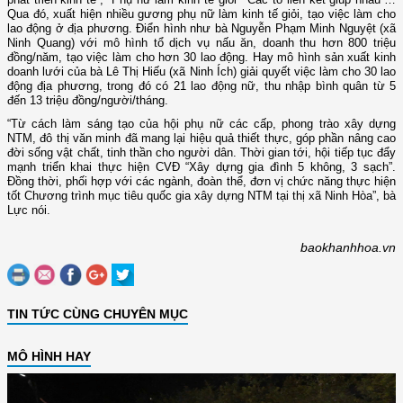
Qua đó, xuất hiện nhiều gương phụ nữ làm kinh tế giỏi, tạo việc làm cho
lao động ở địa phương. Điển hình như bà Nguyễn Phạm Minh Nguyệt (xã
Ninh Quang) với mô hình tổ dịch vụ nấu ăn, doanh thu hơn 800 triệu
đồng/năm, tạo việc làm cho hơn 30 lao động. Hay mô hình sản xuất kinh
doanh lưới của bà Lê Thị Hiếu (xã Ninh Ích) giải quyết việc làm cho 30 lao
động địa phương, trong đó có 21 lao động nữ, thu nhập bình quân từ 5
đến 13 triệu đồng/người/tháng.
“Từ cách làm sáng tạo của hội phụ nữ các cấp, phong trào xây dựng
NTM, đô thị văn minh đã mang lại hiệu quả thiết thực, góp phần nâng cao
đời sống vật chất, tinh thần cho người dân. Thời gian tới, hội tiếp tục đẩy
mạnh triển khai thực hiện CVĐ “Xây dựng gia đình 5 không, 3 sạch”.
Đồng thời, phối hợp với các ngành, đoàn thể, đơn vị chức năng thực hiện
tốt Chương trình mục tiêu quốc gia xây dựng NTM tại thị xã Ninh Hòa”, bà
Lực nói.
baokhanhhoa.vn
TIN TỨC CÙNG CHUYÊN MỤC
MÔ HÌNH HAY