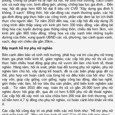
phòng, chống tội phạm và tệ nạn xã hội, vệ sinh môi trường, cách chăm
sóc và nuôi dạy con, bình đẳng giới, phòng, chống bạo lực gia đình… Đến
nay, hội đã giúp hơn 600 hộ đạt 8 tiêu chí CVĐ “Xây dựng gia đình 5
không, 3 sạch”. Đồng thời, hội vận động các mạnh thường quân, các hộ
gia đình đóng góp thực hiện các công trình, phần việc đem lại lợi ích thiết
thực cho người dân. Từ năm 2010 đến nay, các cấp hội đã xây dựng 25
công trình điện thắp sáng với kinh phí hơn 330 triệu đồng; vận động bê
tông hóa các tuyến đường giao thông nông thôn, chiều dài hơn 3km, với
kinh phí gần 900 triệu đồng; trồng hoa và cây xanh trên những tuyến
đường của thôn, xung quanh UBND các xã, phường, tạo cảnh quan xanh,
sạch, đẹp với chiều dài gần 20km…
Đẩy mạnh hỗ trợ phụ nữ nghèo
Bên cạnh đảm bảo vệ sinh môi trường, phát huy vai trò của phụ nữ trong
tham gia phát triển kinh tế, giảm nghèo, các cấp hội phụ nữ thị xã còn
thực hiện nhiều hoạt động giúp phụ nữ vươn lên làm chủ kinh tế, thoát
nghèo. Hàng năm, hội rà soát, phân loại đối tượng phụ nữ nghèo, phụ nữ
nghèo làm chủ hộ, xây dựng kế hoạch, đề ra các biện pháp giúp đỡ cụ
thể, phù hợp với hoàn cảnh của từng hộ và điều kiện của hội như: Cho
vay vốn, giúp cây giống, con giống, ngày công lao động, đào tạo nghề,
giới thiệu việc làm, hỗ trợ tiêu thụ sản phẩm, phổ biến kinh nghiệm sản
xuất… Từ năm 2010 đến nay, toàn thị xã có gần 26.000 lượt phụ nữ
nghèo được hội giúp đỡ, qua đó có hơn 6.600 phụ nữ đã thoát nghèo.
Các cấp hội đã xây mới và sửa chữa hơn 200 mái ấm tình thương, với
số tiền hơn 4,7 tỷ đồng cho phụ nữ nghèo, có hoàn cảnh khó khăn về nhà
ở.
Các cấp hội cũng duy trì và phát triển các mô hình như: “Hỗ trợ phụ nữ
phát triển kinh tế”, “Phụ nữ làm kinh tế giỏi” “Các tổ liên kết giúp nhau”…