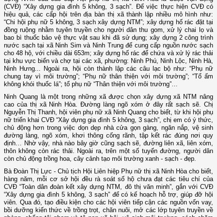
(CVĐ) “Xây dựng gia đình 5 không, 3 sạch”. Để việc thực hiện CVĐ có
hiệu quả, các cấp hội trên địa bàn thị xã thành lập nhiều mô hình như:
“Chi hội phụ nữ 5 không, 3 sạch xây dựng NTM”; xây dựng hố rác đặt tại
đồng ruộng nhằm tuyên truyền cho người dân thu gom, xử lý chai lọ và
bao bì thuốc bảo vệ thực vật sau khi đã sử dụng; xây dựng 2 công trình
nước sạch tại xã Ninh Sim và Ninh Trung để cung cấp nguồn nước sạch
cho 48 hộ, với chiều dài 653m; xây dựng hố rác để chứa và xử lý rác thải
tại khu vực biển và chợ tại các xã, phường: Ninh Phú, Ninh Lộc, Ninh Hà,
Ninh Hưng... Ngoài ra, hội còn thành lập các câu lạc bộ như: “Phụ nữ
chung tay vì môi trường”; “Phụ nữ thân thiện với môi trường”; “Tổ ấm
không khói thuốc lá”; tổ phụ nữ “Thân thiện với môi trường”…
Ninh Quang là một trong những xã được chọn xây dựng xã NTM nâng
cao của thị xã Ninh Hòa. Đường làng ngõ xóm ở đây rất sạch sẽ. Chị
Nguyễn Thị Thanh, hội viên phụ nữ xã Ninh Quang cho biết, từ khi hội phụ
nữ triển khai CVĐ “Xây dựng gia đình 5 không, 3 sạch”, chị em có ý thức,
chủ động hơn trong việc dọn dẹp nhà cửa gọn gàng, ngăn nắp, vệ sinh
đường làng, ngõ xóm, khơi thông cống rãnh, tập kết rác đúng nơi quy
định… Nhờ vậy, nhà nào bây giờ cũng sạch sẽ, đường liên xã, liên xóm,
thôn không còn rác thải. Ngoài ra, trên một số tuyến đường, người dân
còn chủ động trồng hoa, cây cảnh tạo môi trường xanh - sạch - đẹp.
Bà Đoàn Thị Lực - Chủ tịch Hội Liên hiệp Phụ nữ thị xã Ninh Hòa cho biết,
hàng năm, mỗi cơ sở hội đều rà soát số hộ chưa đạt các tiêu chí của
CVĐ “Toàn dân đoàn kết xây dựng NTM, đô thị văn minh”, gắn với CVĐ
“Xây dựng gia đình 5 không, 3 sạch” để có kế hoạch hỗ trợ, giúp đỡ hội
viên. Qua đó, tạo điều kiện cho các hội viên tiếp cận các nguồn vốn vay,
bồi dưỡng kiến thức về trồng trọt, chăn nuôi, mở các lớp tuyên truyền về