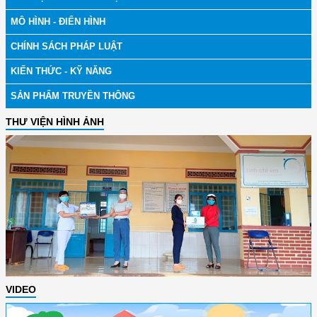
MÔ HÌNH - ĐIỂN HÌNH
CHÍNH SÁCH PHÁP LUẬT
KIẾN THỨC - KỸ NĂNG
SẢN PHẨM TRUYỀN THÔNG
THƯ VIỆN HÌNH ẢNH
VIDEO