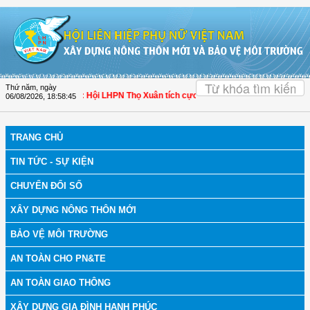
Truy cập nội dung luôn
OK
Thứ năm, ngày
 bệnh
| Thanh Hóa: Hội LHPN Thọ Xuân tích cực góp phần nâng cao tỷ lệ người d
06/08/2026
,
18:58:45
TRANG CHỦ
TIN TỨC - SỰ KIỆN
CHUYỂN ĐỔI SỐ
XÂY DỰNG NÔNG THÔN MỚI
BẢO VỆ MÔI TRƯỜNG
AN TOÀN CHO PN&TE
AN TOÀN GIAO THÔNG
XÂY DỰNG GIA ĐÌNH HẠNH PHÚC