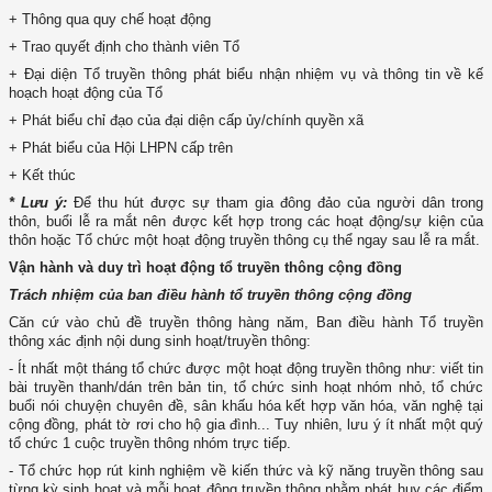
+ Thông qua quy chế hoạt động
+ Trao quyết định cho thành viên Tổ
+ Đại diện Tổ truyền thông phát biểu nhận nhiệm vụ và thông tin về kế
hoạch hoạt động của Tổ
+ Phát biểu chỉ đạo của đại diện cấp ủy/chính quyền xã
+ Phát biểu của Hội LHPN cấp trên
+ Kết thúc
* Lưu ý:
Để thu hút được sự tham gia đông đảo của người dân trong
thôn, buổi lễ ra mắt nên được kết hợp trong các hoạt động/sự kiện của
thôn hoặc Tổ chức một hoạt động truyền thông cụ thể ngay sau lễ ra mắt.
Vận hành và duy trì hoạt động tổ truyền thông cộng đồng
Trách nhiệm của ban điều hành tổ truyền thông cộng đồng
Căn cứ vào chủ đề truyền thông hàng năm, Ban điều hành Tổ truyền
thông xác định nội dung sinh hoạt/truyền thông:
- Ít nhất một tháng tổ chức được một hoạt động truyền thông như: viết tin
bài truyền thanh/dán trên bản tin, tổ chức sinh hoạt nhóm nhỏ, tổ chức
buổi nói chuyện chuyên đề, sân khấu hóa kết hợp văn hóa, văn nghệ tại
cộng đồng, phát tờ rơi cho hộ gia đình... Tuy nhiên, lưu ý ít nhất một quý
tổ chức 1 cuộc truyền thông nhóm trực tiếp.
- Tổ chức họp rút kinh nghiệm về kiến thức và kỹ năng truyền thông sau
từng kỳ sinh hoạt và mỗi hoạt động truyền thông nhằm phát huy các điểm