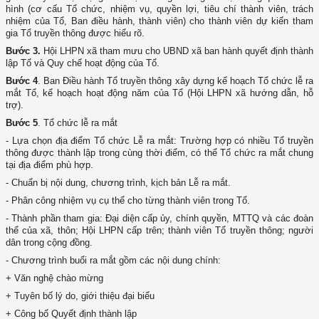
hình (cơ cấu Tổ chức, nhiệm vụ, quyền lợi, tiêu chí thành viên, trách
nhiệm của Tổ, Ban điều hành, thành viên) cho thành viên dự kiến tham
gia Tổ truyền thông được hiểu rõ.
Bước 3.
Hội LHPN xã tham mưu cho UBND xã ban hành quyết định thành
lập Tổ và Quy chế hoạt động của Tổ.
Bước 4
. Ban Điều hành Tổ truyền thông xây dựng kế hoạch Tổ chức lễ ra
mắt Tổ, kế hoạch hoạt động năm của Tổ (Hội LHPN xã hướng dẫn, hỗ
trợ).
Bước 5
. Tổ chức lễ ra mắt
- Lựa chọn địa điểm Tổ chức Lễ ra mắt: Trường hợp có nhiều Tổ truyền
thông được thành lập trong cùng thời điểm, có thể Tổ chức ra mắt chung
tại địa điểm phù hợp.
- Chuẩn bị nội dung, chương trình, kịch bản Lễ ra mắt.
- Phân công nhiệm vụ cụ thể cho từng thành viên trong Tổ.
- Thành phần tham gia: Đại diện cấp ủy, chính quyền, MTTQ và các đoàn
thể của xã, thôn; Hội LHPN cấp trên; thành viên Tổ truyền thông; người
dân trong cộng đồng.
- Chương trình buổi ra mắt gồm các nội dung chính:
+ Văn nghệ chào mừng
+ Tuyên bố lý do, giới thiệu đại biểu
+ Công bố Quyết định thành lập