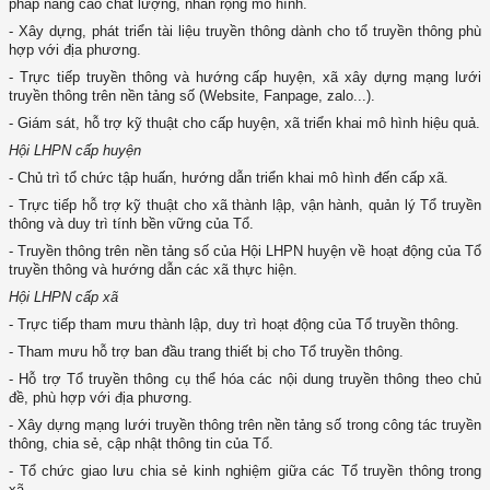
pháp nâng cao chất lượng, nhân rộng mô hình.
- Xây dựng, phát triển tài liệu truyền thông dành cho tổ truyền thông phù
hợp với địa phương.
- Trực tiếp truyền thông và hướng cấp huyện, xã xây dựng mạng lưới
truyền thông trên nền tảng số (Website, Fanpage, zalo...).
- Giám sát, hỗ trợ kỹ thuật cho cấp huyện, xã triển khai mô hình hiệu quả.
Hội LHPN cấp huyện
- Chủ trì tổ chức tập huấn, hướng dẫn triển khai mô hình đến cấp xã.
- Trực tiếp hỗ trợ kỹ thuật cho xã thành lập, vận hành, quản lý Tổ truyền
thông và duy trì tính bền vững của Tổ.
- Truyền thông trên nền tảng số của Hội LHPN huyện về hoạt động của Tổ
truyền thông và hướng dẫn các xã thực hiện.
Hội LHPN cấp xã
- Trực tiếp tham mưu thành lập, duy trì hoạt động của Tổ truyền thông.
- Tham mưu hỗ trợ ban đầu trang thiết bị cho Tổ truyền thông.
- Hỗ trợ Tổ truyền thông cụ thể hóa các nội dung truyền thông theo chủ
đề, phù hợp với địa phương.
- Xây dựng mạng lưới truyền thông trên nền tảng số trong công tác truyền
thông, chia sẻ, cập nhật thông tin của Tổ.
- Tổ chức giao lưu chia sẻ kinh nghiệm giữa các Tổ truyền thông trong
xã.