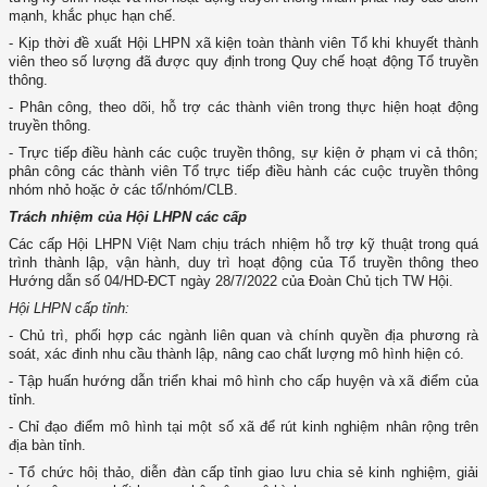
mạnh, khắc phục hạn chế.
- Kịp thời đề xuất Hội LHPN xã kiện toàn thành viên Tổ khi khuyết thành
viên theo số lượng đã được quy định trong Quy chế hoạt động Tổ truyền
thông.
- Phân công, theo dõi, hỗ trợ các thành viên trong thực hiện hoạt động
truyền thông.
- Trực tiếp điều hành các cuộc truyền thông, sự kiện ở phạm vi cả thôn;
phân công các thành viên Tổ trực tiếp điều hành các cuộc truyền thông
nhóm nhỏ hoặc ở các tổ/nhóm/CLB.
Trách nhiệm của Hội LHPN các cấp
Các cấp Hội LHPN Việt Nam chịu trách nhiệm hỗ trợ kỹ thuật trong quá
trình thành lập, vận hành, duy trì hoạt động của Tổ truyền thông theo
Hướng dẫn số 04/HD-ĐCT ngày 28/7/2022 của Đoàn Chủ tịch TW Hội.
Hội LHPN cấp tỉnh:
- Chủ trì, phối hợp các ngành liên quan và chính quyền địa phương rà
soát, xác đinh nhu cầu thành lập, nâng cao chất lượng mô hình hiện có.
- Tập huấn hướng dẫn triển khai mô hình cho cấp huyện và xã điểm của
tỉnh.
- Chỉ đạo điểm mô hình tại một số xã để rút kinh nghiệm nhân rộng trên
địa bàn tỉnh.
- Tổ chức hôị thảo, diễn đàn cấp tỉnh giao lưu chia sẻ kinh nghiệm, giải