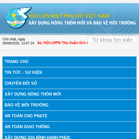
Truy cập nội dung luôn
OK
Chủ nhật, ngày
ch bệnh
| Thanh Hóa: Hội LHPN Thọ Xuân tích cực góp phần nâng cao tỷ lệ ngườ
09/08/2026
,
13:57:25
TRANG CHỦ
TIN TỨC - SỰ KIỆN
CHUYỂN ĐỔI SỐ
XÂY DỰNG NÔNG THÔN MỚI
BẢO VỆ MÔI TRƯỜNG
AN TOÀN CHO PN&TE
AN TOÀN GIAO THÔNG
XÂY DỰNG GIA ĐÌNH HẠNH PHÚC