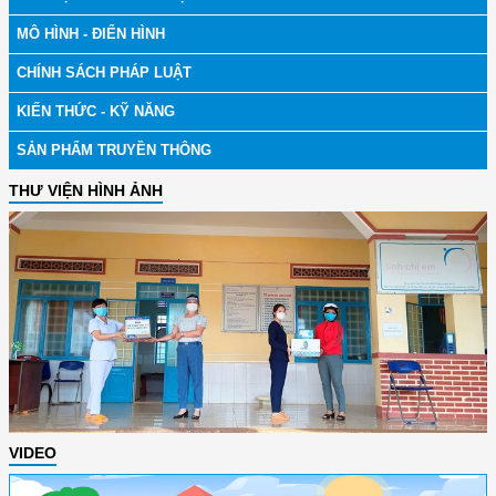
MÔ HÌNH - ĐIỂN HÌNH
CHÍNH SÁCH PHÁP LUẬT
KIẾN THỨC - KỸ NĂNG
SẢN PHẨM TRUYỀN THÔNG
THƯ VIỆN HÌNH ẢNH
VIDEO