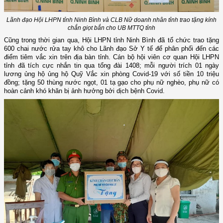
Lãnh đạo Hội LHPN tỉnh Ninh Bình và CLB Nữ doanh nhân tỉnh trao tặng kính
chắn giọt bắn cho UB MTTQ tỉnh
Cũng trong thời gian qua, Hội LHPN tỉnh Ninh Bình đã tổ chức trao tặng
600 chai nước rửa tay khô cho Lãnh đạo Sở Y tế để phân phối đến các
điểm tiêm vắc xin trên địa bàn tỉnh. Cán bộ hội viên cơ quan Hội LHPN
tỉnh đã tích cực nhắn tin qua tổng đài 1408; mỗi người trích 01 ngày
lương ủng hộ ủng hộ Quỹ Vắc xin phòng Covid-19 với số tiền 10 triệu
đồng; tặng 50 thùng nước ngọt, 01 tạ gạo cho phụ nữ nghèo, phụ nữ có
hoàn cảnh khó khăn bị ảnh hưởng bởi dịch bệnh Covid.