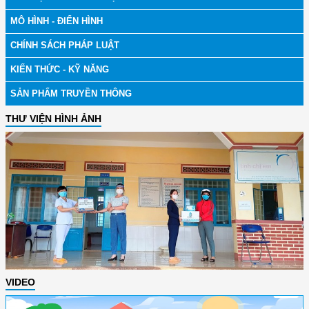
MÔ HÌNH - ĐIỂN HÌNH
CHÍNH SÁCH PHÁP LUẬT
KIẾN THỨC - KỸ NĂNG
SẢN PHẨM TRUYỀN THÔNG
THƯ VIỆN HÌNH ẢNH
VIDEO