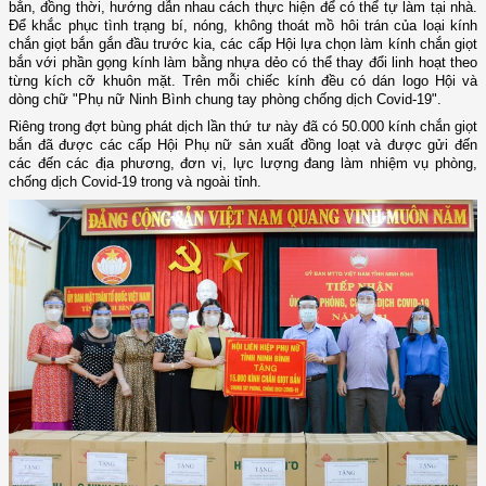
bắn, đồng thời, hướng dẫn nhau cách thực hiện để có thể tự làm tại nhà.
Để khắc phục tình trạng bí, nóng, không thoát mồ hôi trán của loại kính
chắn giọt bắn gắn đầu trước kia, các cấp Hội lựa chọn làm kính chắn giọt
bắn với phần gọng kính làm bằng nhựa dẻo có thể thay đổi linh hoạt theo
từng kích cỡ khuôn mặt. Trên mỗi chiếc kính đều có dán logo Hội và
dòng chữ "Phụ nữ Ninh Bình chung tay phòng chống dịch Covid-19".
Riêng trong đợt bùng phát dịch lần thứ tư này đã có 50.000 kính chắn giọt
bắn đã được các cấp Hội Phụ nữ sản xuất đồng loạt và được gửi đến
các đến các địa phương, đơn vị, lực lượng đang làm nhiệm vụ phòng,
chống dịch Covid-19 trong và ngoài tỉnh.