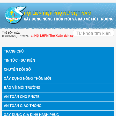
Truy cập nội dung luôn
OK
Thứ bảy, ngày
 bệnh
| Thanh Hóa: Hội LHPN Thọ Xuân tích cực góp phần nâng cao tỷ lệ người d
08/08/2026
,
07:29:25
TRANG CHỦ
TIN TỨC - SỰ KIỆN
CHUYỂN ĐỔI SỐ
XÂY DỰNG NÔNG THÔN MỚI
BẢO VỆ MÔI TRƯỜNG
AN TOÀN CHO PN&TE
AN TOÀN GIAO THÔNG
XÂY DỰNG GIA ĐÌNH HẠNH PHÚC