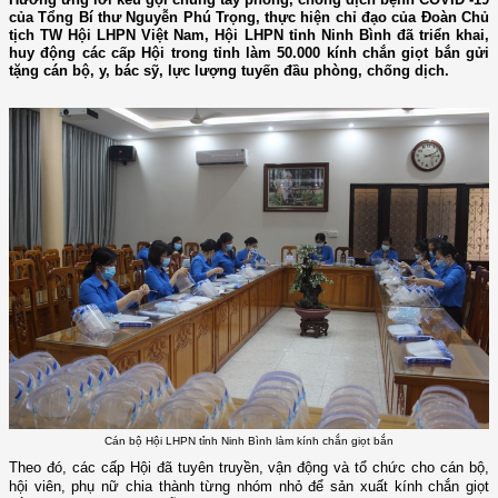
của Tổng Bí thư Nguyễn Phú Trọng, thực hiện chỉ đạo của Đoàn Chủ
tịch TW Hội LHPN Việt Nam, Hội LHPN tỉnh Ninh Bình đã triển khai,
huy động các cấp Hội trong tỉnh làm 50.000 kính chắn giọt bắn gửi
tặng cán bộ, y, bác sỹ, lực lượng tuyến đầu phòng, chống dịch.
Cán bộ Hội LHPN tỉnh Ninh Bình làm kính chắn giọt bắn
Theo đó, các cấp Hội đã tuyên truyền, vận động và tổ chức cho cán bộ,
hội viên, phụ nữ chia thành từng nhóm nhỏ để sản xuất kính chắn giọt