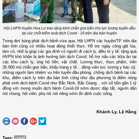
Hội LHPN huyện Hoa Lư trao tặng kính chắn giọt bắn cho lực lượng tuyến đầu
tại các chốt kiểm soát dịch Covid - 19 trên địa bàn huyện
Trong đợt bùng phát dịch bệnh vừa qua, Hội LHPN các huyện/TP trên địa
bàn tỉnh cũng có nhiều hoạt động thiết thực: Hỗ trợ ngày công gặt lúa,
làm cỏ, nhổ lạ giúp các gia đình có người đi cách ly, điều trị y tế; tặng quà
HVPN khó khăn bị ảnh hưởng bởi dịch Covid; hỗ trợ nấu các bữa ăn tại
các khu cách ly; ủng hộ tiền, vật chất: Lương thực, thực phẩm, trên
35.000 mũ chắn giọt bắn, khẩu trang y tế... động viên lực lượng y bác sỹ,
những người làm nhiệm vụ trên tuyến đầu phòng, chống dịch bệnh tại các
khu, điểm cách ly trên địa bàn tỉnh cũng như địa phương là điểm nóng
phát sinh dịch bệnh Covid như Bắc Ninh, Bắc Giang... với số tiền gần 1 tỷ
đồng với mong muốn dịch bệnh Covid-19 sớm được dập tắt, người dân
nói chung, hội viên, phụ nữ nói riêng sớm ổn định cuộc sống.
Khánh Ly, Lệ Hằng
Tags:
covid