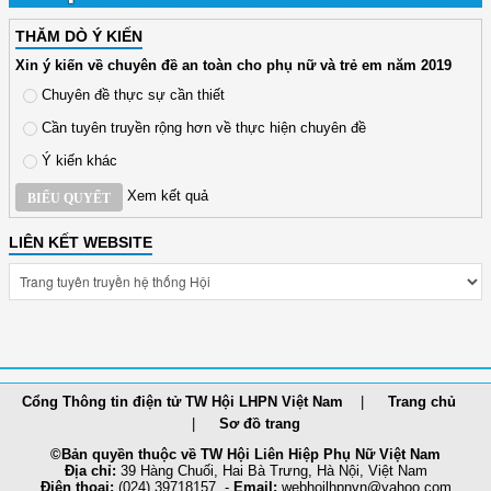
THĂM DÒ Ý KIẾN
Xin ý kiến về chuyên đề an toàn cho phụ nữ và trẻ em năm 2019
Chuyên đề thực sự cần thiết
Cần tuyên truyền rộng hơn về thực hiện chuyên đề
Ý kiến khác
Xem kết quả
BIỂU QUYẾT
LIÊN KẾT WEBSITE
Cổng Thông tin điện tử TW Hội LHPN Việt Nam
Trang chủ
Sơ đồ trang
©Bản quyền thuộc về TW Hội Liên Hiệp Phụ Nữ Việt Nam
Địa chỉ:
39 Hàng Chuối, Hai Bà Trưng, Hà Nội, Việt Nam
Điện thoại:
(024) 39718157 -
Email:
webhoilh
pnvn@yahoo.com