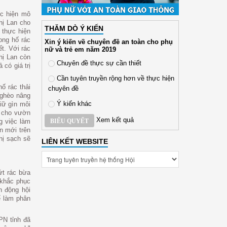
ực hiện mô
hị Lan cho
THĂM DÒ Ý KIẾN
 thực hiện
ong hố rác
Xin ý kiến về chuyên đề an toàn cho phụ
t. Với rác
nữ và trẻ em năm 2019
hị Lan còn
Chuyên đề thực sự cần thiết
 có giá trị
Cần tuyên truyền rộng hơn về thực hiện
ố rác thải
chuyên đề
nghèo nâng
Ý kiến khác
iữ gìn môi
m cho vườn
Xem kết quả
BIỂU QUYẾT
g việc làm
n mới trên
hị sạch sẽ
LIÊN KẾT WEBSITE
ứt rác bừa
 khắc phục
n động hội
ể làm phân
PN tỉnh đã