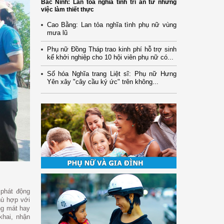
Bắc Ninh: Lan tỏa nghĩa tình tri ân từ những
việc làm thiết thực
Cao Bằng: Lan tỏa nghĩa tình phụ nữ vùng
mưa lũ
Phụ nữ Đồng Tháp trao kinh phí hỗ trợ sinh
kế khởi nghiệp cho 10 hội viên phụ nữ có...
Số hóa Nghĩa trang Liệt sĩ: Phụ nữ Hưng
Yên xây "cây cầu ký ức" trên không...
 phát động
hù hợp với
ng mát hay
khai, nhận