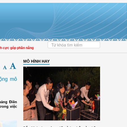
c góp phần nâng cao tỷ lệ người dân tham gia bảo hiểm y tế
MÔ HÌNH HAY
rộng mô
uảng Điền
trong việc