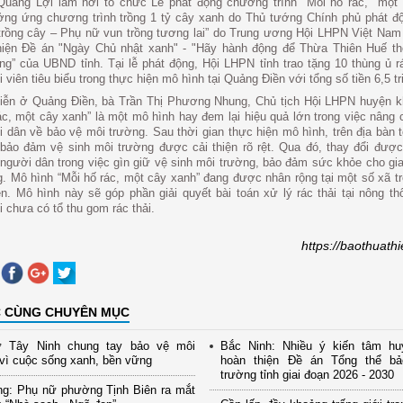
Quảng Lợi làm nơi tổ chức Lễ phát động chương trình "Mỗi hố rác, một
ng ứng chương trình trồng 1 tỷ cây xanh do Thủ tướng Chính phủ phát đ
 trồng cây – Phụ nữ vun trồng tương lai” do Trung ương Hội LHPN Việt Nam
hiện Đề án "Ngày Chủ nhật xanh" - "Hãy hành động để Thừa Thiên Huế t
ng” của UBND tỉnh. Tại lễ phát động, Hội LHPN tỉnh trao tặng 10 thùng ủ 
i viên tiêu biểu trong thực hiện mô hình tại Quảng Điền với tổng số tiền 6,5 tr
tiễn ở Quảng Điền, bà Trần Thị Phương Nhung, Chủ tịch Hội LHPN huyện k
ác, một cây xanh” là một mô hình hay đem lại hiệu quả lớn trong việc nâng 
 dân về bảo vệ môi trường. Sau thời gian thực hiện mô hình, trên địa bàn 
bảo đảm vệ sinh môi trường được cải thiện rõ rệt. Qua đó, thay đổi được
người dân trong việc gìn giữ vệ sinh môi trường, bảo đảm sức khỏe cho gia
. Mô hình “Mỗi hố rác, một cây xanh” đang được nhân rộng tại một số xã tr
n. Mô hình này sẽ góp phần giải quyết bài toán xử lý rác thải tại nông thô
 chưa có tổ thu gom rác thải.
https://baothuath
C CÙNG CHUYÊN MỤC
 Tây Ninh chung tay bảo vệ môi
Bắc Ninh: Nhiều ý kiến tâm hu
vì cuộc sống xanh, bền vững
hoàn thiện Đề án Tổng thể b
trường tỉnh giai đoạn 2026 - 2030
ng: Phụ nữ phường Tịnh Biên ra mắt