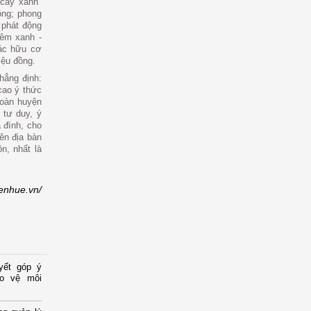
 cây xanh"
ộng; phong
 phát động
hêm xanh -
rác hữu cơ
iệu đồng.
hẳng định:
cao ý thức
toàn huyện
 tư duy, ý
 đình, cho
ên địa bàn
n, nhất là
ienhue.vn/
yết góp ý
ảo vệ môi