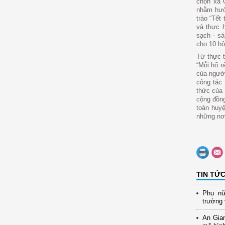
chọn xã 
nhằm hưở
trào “Tết
và thực 
sạch - sá
cho 10 hộ
Từ thực 
“Mỗi hố r
của người
công tác 
thức của 
cộng đồng
toàn huyệ
những nơi
TIN TỨ
Phụ nữ
trường 
An Gia