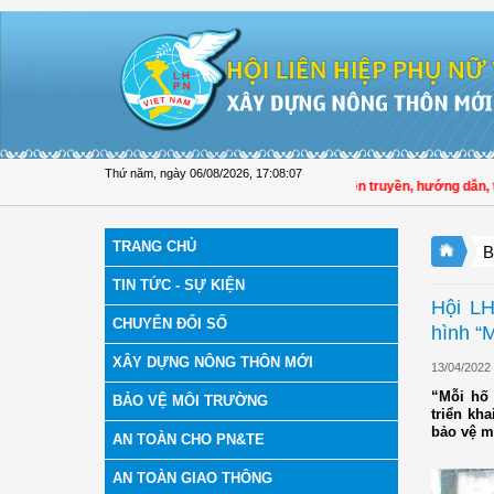
Truy cập nội dung luôn
Thứ năm, ngày 06/08/2026
,
17:08:07
Hội LHPN tỉnh Đồng Tháp tuyên truyền, hướng dẫn, triển
TRANG CHỦ
B
TIN TỨC - SỰ KIỆN
Hội LH
CHUYỂN ĐỔI SỐ
hình “
XÂY DỰNG NÔNG THÔN MỚI
13/04/2022
“Mỗi hố 
BẢO VỆ MÔI TRƯỜNG
triển kh
bảo vệ m
AN TOÀN CHO PN&TE
AN TOÀN GIAO THÔNG