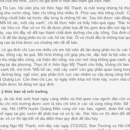
hĩa của mô hình, 100% hộ gia đình ở thôn đều tham gia thực hiện.
g Thị Lan, hội viên phụ nữ thôn Ngư Mỹ Thạnh, là một trong những hộ th
ng khu vườn rộng, hiện chị trồng khá nhiều ổi. Phía sau nhà trồng chuối. C
 trồng chuối hiện tại trước đây từng là những hố rác. Sau khi được vận động
Mỗi hố rác, một cây xanh”, chị đã thực hiện và thấy hiệu quả ngay. “Rác tr
 rác hữu cơ. Rác vô cơ thì đã được phân loại để thu gom đưa đến nơi tập kế
y, sau khi đầy sẽ đốt tạo thành chất dinh dưỡng cho cây trồng. Gia đình c
 ổi để tận dụng phân tro từ các hố rác thải. Ổi và chuối đều là những loại quả
g cao lại khá được ưa chuộng nên rất dễ bán.
 có gia đình chị Lan mà nhiều chị em hội viên đã tận dụng phân tro từ các h
rau, trồng cây ăn quả. Mô hình không chỉ giúp phụ nữ, đặc biệt là hội viên 
 thu nhập bền vững, cải thiện đời sống, mà còn mở rộng không gian xanh, g
ống tại địa phương. Thực tế ở thôn Ngư Mỹ Thạnh cho thấy, không chỉ là
xanh tốt, mô hình “Mỗi hố rác, một cây xanh” còn góp phần quan trọng tron
 đường làng, ngõ xóm, góp phần tích cực vào nhiệm vụ xây dựng nông thô
ã Quảng Lợi. Còn theo chị Lan, từ ngày triển khai mô hình này, vườn nhà c
luôn được bỏ đúng nơi quy định.
 ý thức bảo vệ môi trường
, do rác thải sinh hoạt ngày càng nhiều và thói quen của người dân còn v
iêu chí môi trường được xem là tiêu chí khó ở các xã vùng nông thôn. Để
ng này, Hội LHPN huyện Quảng Điền cùng với các ban, ngành, đoàn thể vậ
hố ngay tại góc vườn để phân loại và xử lý rác. Rác hữu cơ thì đem đốt đ
rác vô cơ thì tập kết về địa điểm theo quy định để tiêu hủy.
 sáng Ngư Mỹ Thạnh, mới đây vào ngày 27/3/2022, Ban Thường vụ Hội LH