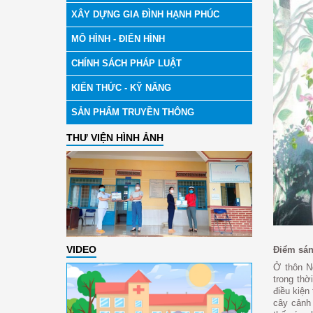
XÂY DỰNG GIA ĐÌNH HẠNH PHÚC
MÔ HÌNH - ĐIỂN HÌNH
CHÍNH SÁCH PHÁP LUẬT
KIẾN THỨC - KỸ NĂNG
SẢN PHẨM TRUYỀN THÔNG
THƯ VIỆN HÌNH ẢNH
VIDEO
Điểm sá
Ở thôn N
trong thờ
điều kiện
cây cảnh 