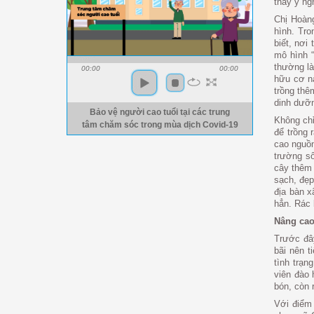
thấy ý ng
Chị Hoàn
hình. Tro
biết, nơi
mô hình “
thường là
00:00
00:00
hữu cơ nà
trồng thêm
dinh dưỡn
Bảo vệ người cao tuổi tại các trung
Không chỉ
tâm chăm sóc trong mùa dịch Covid-19
để trồng 
cao nguồn
trường s
cây thêm 
sạch, đẹp
địa bàn x
hẳn. Rác 
Nâng cao
Trước đây
bãi nên t
tình trạ
viên đào 
bón, còn 
Với điểm