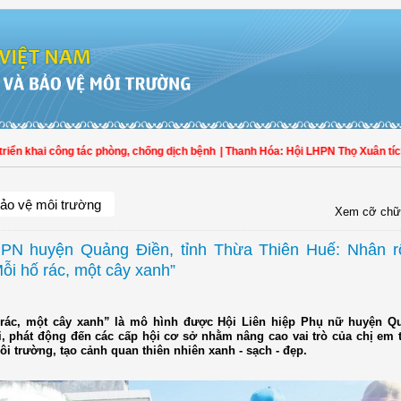
 khai công tác phòng, chống dịch bệnh
| Thanh Hóa: Hội LHPN Thọ Xuân tích cự
ảo vệ môi trường
Xem cỡ chữ
PN huyện Quảng Điền, tỉnh Thừa Thiên Huế: Nhân 
Mỗi hố rác, một cây xanh”
rác, một cây xanh” là mô hình được Hội Liên hiệp Phụ nữ huyện Q
ai, phát động đến các cấp hội cơ sở nhằm nâng cao vai trò của chị em 
ôi trường, tạo cảnh quan thiên nhiên xanh - sạch - đẹp.