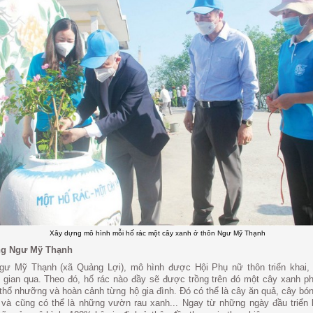
Xây dựng mô hình mỗi hố rác một cây xanh ở thôn Ngư Mỹ Thạnh
ng Ngư Mỹ Thạnh
gư Mỹ Thạnh (xã Quảng Lợi), mô hình được Hội Phụ nữ thôn triển khai,
i gian qua. Theo đó, hố rác nào đầy sẽ được trồng trên đó một cây xanh p
 thổ nhưỡng và hoàn cảnh từng hộ gia đình. Đó có thể là cây ăn quả, cây bó
và cũng có thể là những vườn rau xanh... Ngay từ những ngày đầu triển 