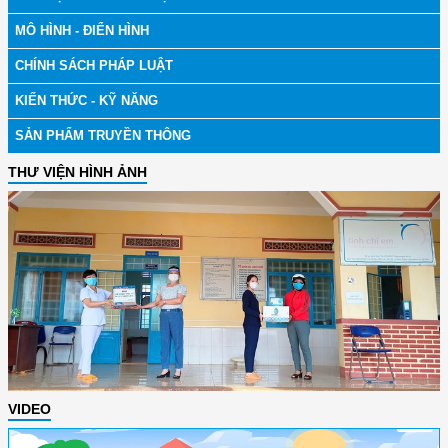
MÔ HÌNH - ĐIỂN HÌNH
CHÍNH SÁCH PHÁP LUẬT
KIẾN THỨC - KỸ NĂNG
SẢN PHẨM TRUYỀN THÔNG
THƯ VIỆN HÌNH ẢNH
VIDEO