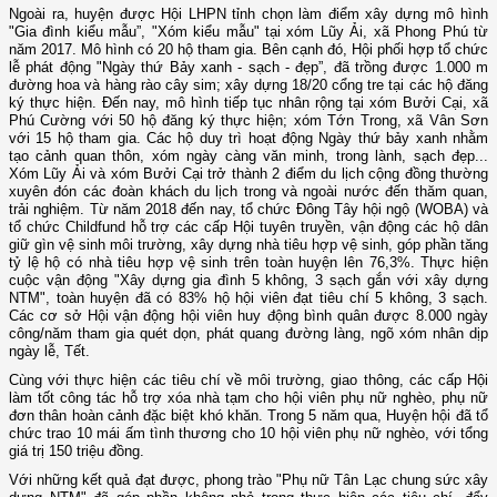
Ngoài ra, huyện được Hội LHPN tỉnh chọn làm điểm xây dựng mô hình
"Gia đình kiểu mẫu”, "Xóm kiểu mẫu" tại xóm Lũy Ải, xã Phong Phú từ
năm 2017. Mô hình có 20 hộ tham gia. Bên cạnh đó, Hội phối hợp tổ chức
lễ phát động "Ngày thứ Bảy xanh - sạch - đẹp”, đã trồng được 1.000 m
đường hoa và hàng rào cây sim; xây dựng 18/20 cổng tre tại các hộ đăng
ký thực hiện. Đến nay, mô hình tiếp tục nhân rộng tại xóm Bưởi Cại, xã
Phú Cường với 50 hộ đăng ký thực hiện; xóm Tớn Trong, xã Vân Sơn
với 15 hộ tham gia. Các hộ duy trì hoạt động Ngày thứ bảy xanh nhằm
tạo cảnh quan thôn, xóm ngày càng văn minh, trong lành, sạch đẹp...
Xóm Lũy Ải và xóm Bưởi Cại trở thành 2 điểm du lịch cộng đồng thường
xuyên đón các đoàn khách du lịch trong và ngoài nước đến thăm quan,
trải nghiệm. Từ năm 2018 đến nay, tổ chức Đông Tây hội ngộ (WOBA) và
tổ chức Childfund hỗ trợ các cấp Hội tuyên truyền, vận động các hộ dân
giữ gìn vệ sinh môi trường, xây dựng nhà tiêu hợp vệ sinh, góp phần tăng
tỷ lệ hộ có nhà tiêu hợp vệ sinh trên toàn huyện lên 76,3%. Thực hiện
cuộc vận động "Xây dựng gia đình 5 không, 3 sạch gắn với xây dựng
NTM", toàn huyện đã có 83% hộ hội viên đạt tiêu chí 5 không, 3 sạch.
Các cơ sở Hội vận động hội viên huy động bình quân được 8.000 ngày
công/năm tham gia quét dọn, phát quang đường làng, ngõ xóm nhân dịp
ngày lễ, Tết.
Cùng với thực hiện các tiêu chí về môi trường, giao thông, các cấp Hội
làm tốt công tác hỗ trợ xóa nhà tạm cho hội viên phụ nữ nghèo, phụ nữ
đơn thân hoàn cảnh đặc biệt khó khăn. Trong 5 năm qua, Huyện hội đã tổ
chức trao 10 mái ấm tình thương cho 10 hội viên phụ nữ nghèo, với tổng
giá trị 150 triệu đồng.
Với những kết quả đạt được, phong trào "Phụ nữ Tân Lạc chung sức xây