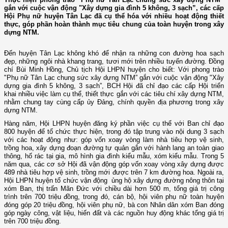
gắn với cuộc vận động "Xây dựng gia đình 5 không, 3 sạch”, các cấp
Hội Phụ nữ huyện Tân Lạc đã cụ thể hóa với nhiều hoạt động thiết
thực, góp phần hoàn thành mục tiêu chung của toàn huyện trong xây
dựng NTM.
Đến huyện Tân Lạc không khó để nhận ra những con đường hoa sạch
đẹp, những ngôi nhà khang trang, tươi mới trên nhiều tuyến đường. Đồng
chí Bùi Minh Hồng, Chủ tịch Hội LHPN huyện cho biết: Với phong trào
"Phụ nữ Tân Lạc chung sức xây dựng NTM” gắn với cuộc vận động "Xây
dựng gia đình 5 không, 3 sạch”, BCH Hội đã chỉ đạo các cấp Hội triển
khai nhiều việc làm cụ thể, thiết thực gắn với các tiêu chí xây dựng NTM,
nhằm chung tay cùng cấp ủy Đảng, chính quyền địa phương trong xây
dựng NTM.
Hàng năm, Hội LHPN huyện đăng ký phần việc cụ thể với Ban chỉ đạo
800 huyện để tổ chức thực hiện, trong đó tập trung vào nội dung 3 sạch
với các hoạt động như: góp vốn xoay vòng làm nhà tiêu hợp vệ sinh,
trồng hoa, xây dựng đoạn đường tự quản gắn với hành lang an toàn giao
thông, hố rác tại gia, mô hình gia đình kiểu mẫu, xóm kiểu mẫu. Trong 5
năm qua, các cơ sở Hội đã vận động góp vốn xoay vòng xây dựng được
489 nhà tiêu hợp vệ sinh, trồng mới được trên 7 km đường hoa. Ngoài ra,
Hội LHPN huyện tổ chức vận động ủng hộ xây dựng đường nông thôn tại
xóm Ban, thị trấn Mãn Đức với chiều dài hơn 500 m, tổng giá trị công
trình trên 700 triệu đồng, trong đó, cán bộ, hội viên phụ nữ toàn huyện
đóng góp 20 triệu đồng, hội viên phụ nữ, bà con Nhân dân xóm Ban đóng
góp ngày công, vật liệu, hiến đất và các nguồn huy động khác tổng giá trị
trên 700 triệu đồng.