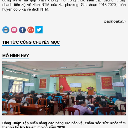
dựng NTM" đã góp phần không nhỏ trong thực hiện các tiêu chí, đẩy
nhanh tiến độ về đích NTM của địa phương. Giai đoạn 2015-2020, toàn
huyện có 6 xã về đích NTM.
baohoabinh
TIN TỨC CÙNG CHUYÊN MỤC
MÔ HÌNH HAY
Đồng Tháp: Tập huấn nâng cao năng lực bảo vệ, chăm sóc sức khỏe tâm
thần và hỗ trợ trẻ em mồ côi năm 2026