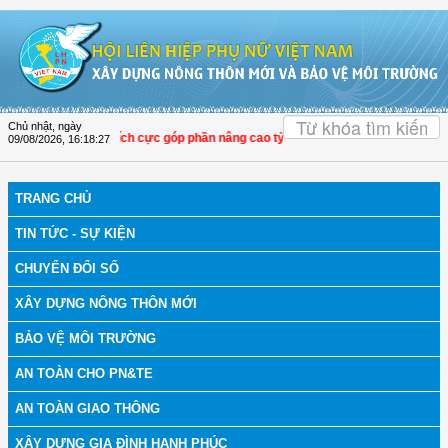
Truy cập nội dung luôn
OK
Chủ nhật, ngày
i LHPN Thọ Xuân tích cực góp phần nâng cao tỷ lệ người dân tham gia bảo hiểm
09/08/2026
,
16:18:28
TRANG CHỦ
TIN TỨC - SỰ KIỆN
CHUYỂN ĐỔI SỐ
XÂY DỰNG NÔNG THÔN MỚI
BẢO VỆ MÔI TRƯỜNG
AN TOÀN CHO PN&TE
AN TOÀN GIAO THÔNG
XÂY DỰNG GIA ĐÌNH HẠNH PHÚC