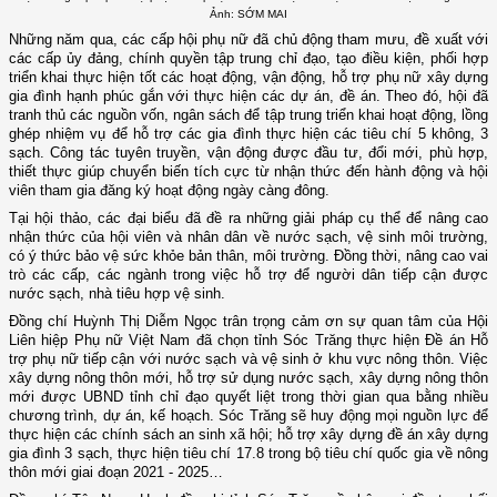
Ảnh: SỚM MAI
Những năm qua, các cấp hội phụ nữ đã chủ động tham mưu, đề xuất với
các cấp ủy đảng, chính quyền tập trung chỉ đạo, tạo điều kiện, phối hợp
triển khai thực hiện tốt các hoạt động, vận động, hỗ trợ phụ nữ xây dựng
gia đình hạnh phúc gắn với thực hiện các dự án, đề án. Theo đó, hội đã
tranh thủ các nguồn vốn, ngân sách để tập trung triển khai hoạt động, lồng
ghép nhiệm vụ để hỗ trợ các gia đình thực hiện các tiêu chí 5 không, 3
sạch. Công tác tuyên truyền, vận động được đầu tư, đổi mới, phù hợp,
thiết thực giúp chuyển biến tích cực từ nhận thức đến hành động và hội
viên tham gia đăng ký hoạt động ngày càng đông.
Tại hội thảo, các đại biểu đã đề ra những giải pháp cụ thể để nâng cao
nhận thức của hội viên và nhân dân về nước sạch, vệ sinh môi trường,
có ý thức bảo vệ sức khỏe bản thân, môi trường. Đồng thời, nâng cao vai
trò các cấp, các ngành trong việc hỗ trợ để người dân tiếp cận được
nước sạch, nhà tiêu hợp vệ sinh.
Đồng chí Huỳnh Thị Diễm Ngọc trân trọng cảm ơn sự quan tâm của Hội
Liên hiệp Phụ nữ Việt Nam đã chọn tỉnh Sóc Trăng thực hiện Đề án Hỗ
trợ phụ nữ tiếp cận với nước sạch và vệ sinh ở khu vực nông thôn. Việc
xây dựng nông thôn mới, hỗ trợ sử dụng nước sạch, xây dựng nông thôn
mới được UBND tỉnh chỉ đạo quyết liệt trong thời gian qua bằng nhiều
chương trình, dự án, kế hoạch. Sóc Trăng sẽ huy động mọi nguồn lực để
thực hiện các chính sách an sinh xã hội; hỗ trợ xây dựng đề án xây dựng
gia đình 3 sạch, thực hiện tiêu chí 17.8 trong bộ tiêu chí quốc gia về nông
thôn mới giai đoạn 2021 - 2025…