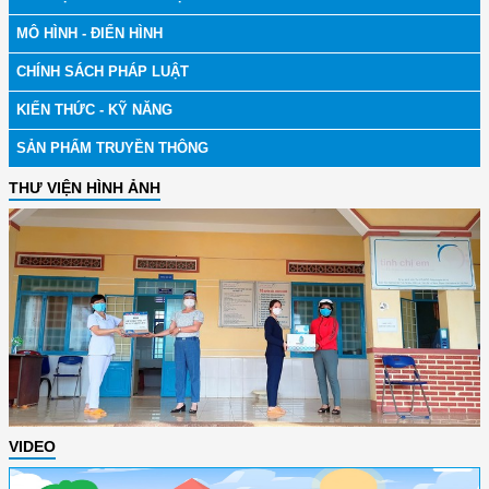
MÔ HÌNH - ĐIỂN HÌNH
CHÍNH SÁCH PHÁP LUẬT
KIẾN THỨC - KỸ NĂNG
SẢN PHẨM TRUYỀN THÔNG
THƯ VIỆN HÌNH ẢNH
VIDEO