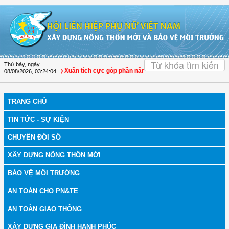
Truy cập nội dung luôn
OK
Thứ bảy, ngày
Hóa: Hội LHPN Thọ Xuân tích cực góp phần nâng cao tỷ lệ người dân tham gia b
08/08/2026
,
03:24:05
TRANG CHỦ
TIN TỨC - SỰ KIỆN
CHUYỂN ĐỔI SỐ
XÂY DỰNG NÔNG THÔN MỚI
BẢO VỆ MÔI TRƯỜNG
AN TOÀN CHO PN&TE
AN TOÀN GIAO THÔNG
XÂY DỰNG GIA ĐÌNH HẠNH PHÚC