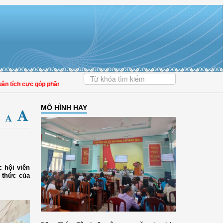
cực góp phần nâng cao tỷ lệ người dân tham gia bảo hiểm y tế
MÔ HÌNH HAY
 hội viên
 thức của