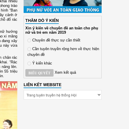
khai nhiều
phong trào
 hình “Ban
cây cảnh ở
chỗ đổ rác
THĂM DÒ Ý KIẾN
Xin ý kiến về chuyên đề an toàn cho phụ
ụ nữ hưởng
nữ và trẻ em năm 2019
ao xi măng
Chuyên đề thực sự cần thiết
h đang xây
ều này vừa
Cần tuyên truyền rộng hơn về thực hiện
chuyên đề
m chân rác
khai. “Rác
Ý kiến khác
 nâng lên.
n 55 triệu
Xem kết quả
BIỂU QUYẾT
in.
LIÊN KẾT WEBSITE