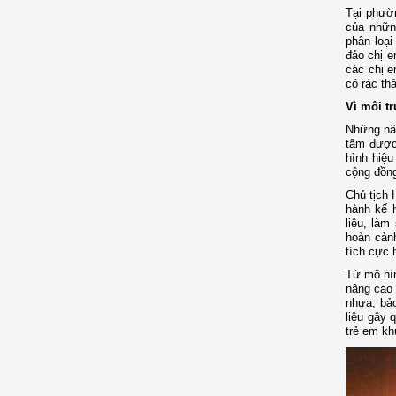
Tại phườ
của nhữn
phân loại
đảo chị e
các chị e
có rác th
Vì môi t
Những năm
tâm được
hình hiệu
cộng đồn
Chủ tịch 
hành kế 
liệu, làm
hoàn cảnh
tích cực 
Từ mô hìn
nâng cao 
nhựa, bảo
liệu gây 
trẻ em kh