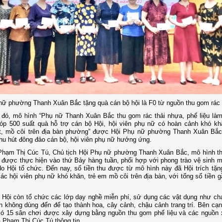
nữ phường Thanh Xuân Bắc tặng quà cán bộ hội là F0 từ nguồn thu gom rác 
 đó, mô hình “Phụ nữ Thanh Xuân Bắc thu gom rác thải nhựa, phế liệu là
óp 500 suất quà hỗ trợ cán bộ Hội, hội viên phụ nữ có hoàn cảnh khó kh
ật, mồ côi trên địa bàn phường” được Hội Phụ nữ phường Thanh Xuân Bắc 
 thu hút đông đảo cán bộ, hội viên phụ nữ hưởng ứng.
Phạm Thị Cúc Tú, Chủ tịch Hội Phụ nữ phường Thanh Xuân Bắc, mô hình t
 được thực hiện vào thứ Bảy hàng tuần, phối hợp với phong trào vệ sinh m
o Hội tổ chức. Đến nay, số tiền thu được từ mô hình này đã Hội trích tặn
ác hội viên phụ nữ khó khăn, trẻ em mồ côi trên địa bàn, với tổng số tiền g
, Hội còn tổ chức các lớp dạy nghề miễn phí, sử dụng các vật dụng như cha
n không dùng đến để tạo thành hoa, cây cảnh, chậu cảnh trang trí. Bên cạn
ó 15 sân chơi được xây dựng bằng nguồn thu gom phế liệu và các nguồn 
à Phạm Thị Cúc Tú thông tin.