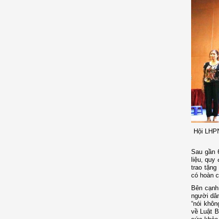
Hội LHPN
Sau gần 6
liệu, quy
trao tặng
có hoàn c
Bên cạnh 
người dân
“nói khôn
về Luật B