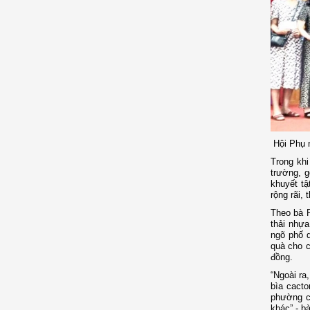
Hội Phụ 
Trong khi
trường, g
khuyết t
rộng rãi,
Theo bà 
thải nhựa
ngõ phố d
quà cho c
đồng.
“Ngoài ra
bìa cacto
phường c
khác” - b