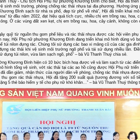
nh Thuý - Chủ tịch Hội Phụ nữ phường Khương Đình cho biết, Hội đã triển 
ệ sinh môi trường, phòng chống rác thải nhựa tại địa phương. Hưởng ứng 
hương Đình sạch từ nhà ra phố, đẹp từ phố về nhà”, Hội đã triển khai mô
oa” từ đầu năm 2022, đạt hiệu quả tích cực, nhiều chị em trồng rau, hoa, 
ông. Ở các vùng đất xen kẹt, chị em trồng rau, hoa, cây cảnh, không còn 
ây quỹ từ nguồn thu gom phế liệu và rác thải nhựa được các hội viên ph
n nay, Hội Phụ nữ phường Khương Đình đang triển khai mô hình dùng vỏ b
hế túi nilon đựng rác. Chúng tôi sử dụng các bao xi măng cũ của các gia đìn
ựng rác thải khi vệ sinh môi trường ngõ phố và tái sử dụng nhiều lần. Đi
ử dụng túi nilon, vừa làm sạch ngõ, phố” – bà Vũ Thanh Thuý chia sẻ.
ờng Khương Đình hiện có 10 bức bích hoạ được vẽ và làm sạch từ các điể
ô hình tổng vệ sinh, vớt rác thải tại các ao hồ cũng được Hội Phụ nữ triển 
 đã dần giảm, nhận thức của người dân về phòng, chống rác thải nhựa được
thu gom rác thải nhựa, Hội đã tặng 200 suất quà (tương đương với số tiề
tặng 5 thẻ bảo hiểm y tế cho phụ nữ khó khăn…” – bà Vũ Thanh Thuý thông t