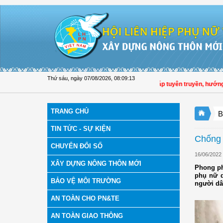
Truy cập nội dung luôn
Thứ sáu, ngày 07/08/2026
,
08:09:14
Hội LHPN tỉnh Đồng Tháp tuyên truyền, hướng dẫn, tri
TRANG CHỦ
B
TIN TỨC - SỰ KIỆN
Chống 
CHUYỂN ĐỔI SỐ
16/06/2022
XÂY DỰNG NÔNG THÔN MỚI
Phong ph
phụ nữ q
BẢO VỆ MÔI TRƯỜNG
người dâ
AN TOÀN CHO PN&TE
AN TOÀN GIAO THÔNG