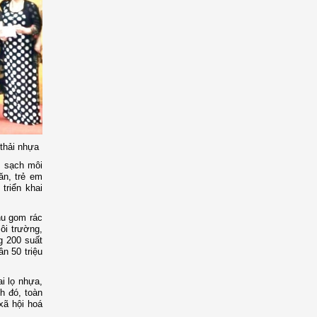
thải nhựa
m sạch môi
ăn, trẻ em
triển khai
hu gom rác
ôi trường,
g 200 suất
ần 50 triệu
i lọ nhựa,
h đó, toàn
xã hội hoá