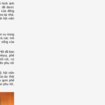
i hình ảnh
… đã được
ộ của đông
ựa tại nhà,
h hội viên
m vụ trọng
 và các mô
c sống của
Hội đã ban
 nhựa, phế
mồ côi, có
iên phụ nữ
, hội viên
ủa rác thải
hu gom phế
ho phụ nữ,