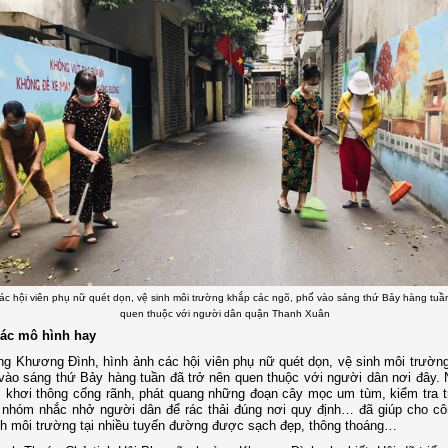
ác hội viên phụ nữ quét dọn, vệ sinh môi trường khắp các ngõ, phố vào sáng thứ Bảy hàng tuầ
quen thuộc với người dân quận Thanh Xuân
các mô hình hay
g Khương Đình, hình ảnh các hội viên phụ nữ quét dọn, vệ sinh môi trườn
vào sáng thứ Bảy hàng tuần đã trở nên quen thuộc với người dân nơi đây.
 khơi thông cống rãnh, phát quang những đoạn cây mọc um tùm, kiểm tra tr
 nhóm nhắc nhở người dân để rác thải đúng nơi quy định… đã giúp cho cô
nh môi trường tại nhiều tuyến đường được sạch đẹp, thông thoáng…