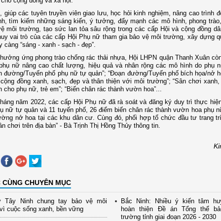
cho cộng đồng và xã hội.
, giúp các tuyên truyền viên giao lưu, học hỏi kinh nghiệm, nâng cao trình 
ình, tìm kiếm những sáng kiến, ý tưởng, đẩy mạnh các mô hình, phong trào
ệ môi trường, tạo sức lan tỏa sâu rộng trong các cấp Hội và cộng đồng d
huy vai trò của các cấp Hội Phụ nữ tham gia bảo vệ môi trường, xây dựng 
 càng “sáng - xanh - sạch - đẹp”.
 hưởng ứng phong trào chống rác thải nhựa, Hội LHPN quận Thanh Xuân cò
 phụ nữ nâng cao chất lượng, hiệu quả và nhân rộng các mô hình do phụ 
n đường/Tuyến phố phụ nữ tự quản”; “Đoạn đường/Tuyến phố bích họa/nở h
 cộng đồng xanh, sạch, đẹp và thân thiện với môi trường”; “Sân chơi xanh,
n cho phụ nữ, trẻ em”; “Biến chân rác thành vườn hoa”...
tháng năm 2022, các cấp Hội Phụ nữ đã rà soát và đăng ký duy trì thực hiệ
 nữ tự quản và 11 tuyến phố, 26 điểm biến chân rác thành vườn hoa phụ n
ờng nở hoa tại các khu dân cư. Cùng đó, phối hợp tổ chức đầu tư trang tr
n chơi trên địa bàn” - Bà Trịnh Thị Hồng Thủy thông tin.
Ki
C CÙNG CHUYÊN MỤC
 Tây Ninh chung tay bảo vệ môi
Bắc Ninh: Nhiều ý kiến tâm hu
vì cuộc sống xanh, bền vững
hoàn thiện Đề án Tổng thể b
trường tỉnh giai đoạn 2026 - 2030