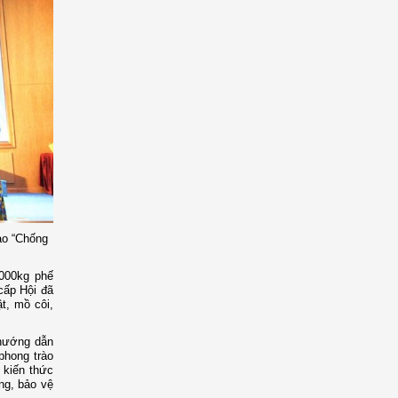
ào “Chống
.000kg phế
cấp Hội đã
t, mồ côi,
 hướng dẫn
 phong trào
 kiến thức
ng, bảo vệ