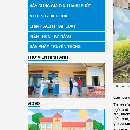
XÂY DỰNG GIA ĐÌNH HẠNH PHÚC
MÔ HÌNH - ĐIỂN HÌNH
CHÍNH SÁCH PHÁP LUẬT
KIẾN THỨC - KỸ NĂNG
SẢN PHẨM TRUYỀN THÔNG
THƯ VIỆN HÌNH ẢNH
Hình ảnh c
Lan tỏa 
VIDEO
Tại phườn
ngõ, phố 
rác, nhóm
biển báo,
gìn vệ si