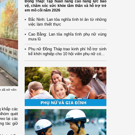
Đồng Tháp: Tập huấn nâng cao năng lực bảo
vệ, chăm sóc sức khỏe tâm thần và hỗ trợ trẻ
em mồ côi năm 2026
Bắc Ninh: Lan tỏa nghĩa tình tri ân từ những
việc làm thiết thực
Cao Bằng: Lan tỏa nghĩa tình phụ nữ vùng
mưa lũ
Phụ nữ Đồng Tháp trao kinh phí hỗ trợ sinh
kế khởi nghiệp cho 10 hội viên phụ nữ có...
n đã trở nên
g khắp các
 Nhóm quét
eo lại các
ng tác giữ