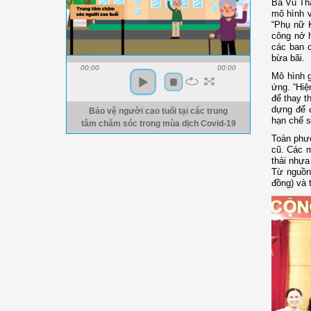
Bà Vũ Tha
mô hình v
“Phụ nữ K
công nở h
các ban c
bừa bãi.
00:00
00:00
Mô hình g
ứng. “Hiệ
để thay t
dựng để đ
Bảo vệ người cao tuổi tại các trung
hạn chế s
tâm chăm sóc trong mùa dịch Covid-19
Toàn phư
cũ. Các m
thải nhựa
Từ nguồn 
đồng) và 