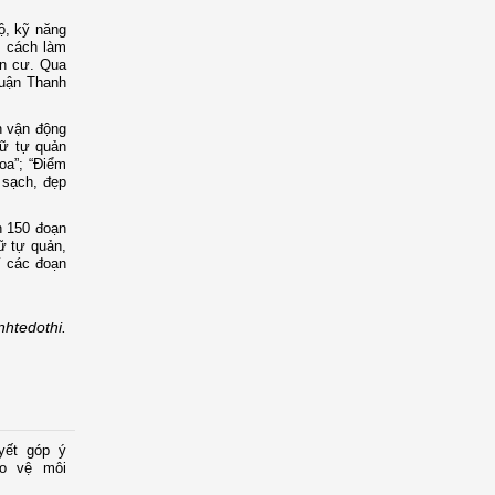
độ, kỹ năng
, cách làm
ân cư. Qua
quận Thanh
n vận động
nữ tự quản
oa”; “Điểm
 sạch, đẹp
n 150 đoạn
ữ tự quản,
í các đoạn
nhtedothi.
yết góp ý
ảo vệ môi