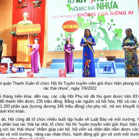
 quận Thanh Xuân tổ chức Hội thi Tuyên truyền viên giỏi thực hiện phong tr
rác thải nhựa”, ngày 7/6/2022
 tháng triển khai, đến nay, các cấp Hội Phụ nữ đã thu gom được trên 83
 đổi thành tiền được 235 triệu đồng. Bằng các nguồn xã hội hóa, Hội và các 
 1.283 phần quà (tương đương 245 triệu đồng) cho phụ nữ, trẻ em khuyết tậ
ảnh khó khăn.
đó, Hội cũng đã tổ chức nhiều buổi tập huấn về Luật Bảo vệ môi trường,
 phân loại rác thải tại nhà; tổ chức hội thi “tuyên truyền viên giỏi thực hiện
g với rác thải nhựa” nhằm giúp cán bộ, hội viên và nhân dân nắm được các
ảo vệ môi trường, nâng cao nhận thức, hành động giữ gìn vệ sinh môi trườ