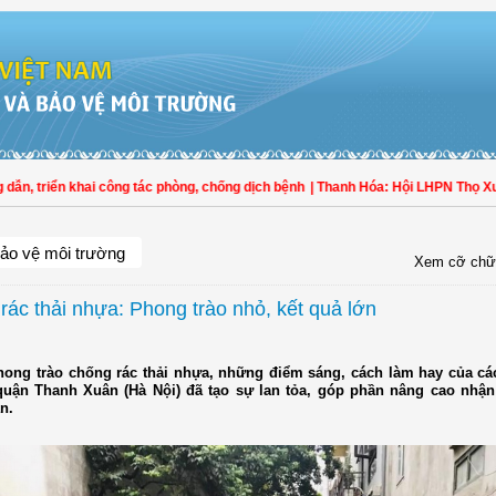
ển khai công tác phòng, chống dịch bệnh
| Thanh Hóa: Hội LHPN Thọ Xuân tích 
ảo vệ môi trường
Xem cỡ chữ
rác thải nhựa: Phong trào nhỏ, kết quả lớn
ong trào chống rác thải nhựa, những điểm sáng, cách làm hay của các
uận Thanh Xuân (Hà Nội) đã tạo sự lan tỏa, góp phần nâng cao nhận
n.