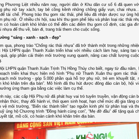
ng Phương Liệt nhiều năm nay, người dân ở Khu dân cư số 6 đã quen vớ
g phụ nữ tay xách, tay bê cồng kềnh những chồng giấy vụn, chai nhựa
 để tái chế. Phong trào thu gom rác thải, phế liệu đã nhận được sự ủng h
m phụ nữ. Ở nhiều chi hội, sau khi thu gom phế liệu và phân loại rác thải nh
m có hoàn cảnh khó khăn có thể đến các điểm thu gom cố định, các gia đìn
ải nhựa để thu về, bán đi, trang trải them cho cuộc sống.
rường “sáng - xanh - sạch - đẹp”
 qua, phong trào “Chống rác thải nhựa” đã trở thành một trong những nhiệ
 Hội LHPN quận Thanh Xuân triển khai với nhiều cách làm hay, sáng tạo
 quả, góp phần cải thiện môi trường xung quanh, nâng cao chất lượng cuộ
g.
Hội LHPN quận Thanh Xuân Trịnh Thị Hồng Thủy cho biết, ngay từ đầu năm, 
hoạch triển khai thực hiện mô hình “Phụ nữ Thanh Xuân thu gom rác thải
 sạch môi trường - góp 5.000 phần quà hỗ trợ phụ nữ, trẻ em khuyết tật, 
 khó khăn trên địa bàn”. Mô hình đã thu hút được đông đảo cán bộ, hội v
hưởng ứng tham gia bằng các việc làm cụ thể.
h này, các cấp Hội Phụ nữ đã phát huy vai trò tuyên truyền, vận động cán bộ
nhận thức, thay đổi hành vi, thói quen sinh hoạt, hạn chế mức độ gia tăng c
 vệ môi trường, “Biến rác thành tiền” tạo nguồn kinh phí từ phân loại và t
quỹ ủng hộ Chương trình “Đồng hành cùng con”, “Mẹ đỡ đầu” để tặng quà c
uyết tật, mồ côi, có hoàn cảnh khó khăn trên địa bàn.