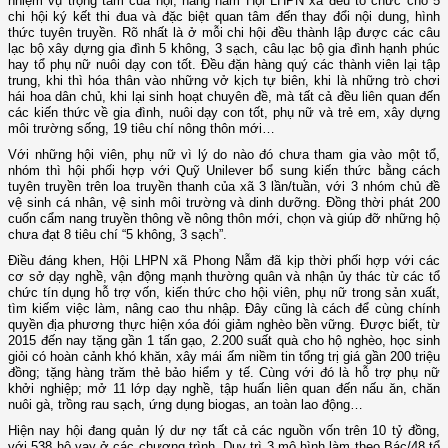
nhiệm vụ trọng tâm của hội, hàng năm Hội LHPN xã đều tổ chức cho 5
chi hội ký kết thi đua và đặc biệt quan tâm đến thay đổi nội dung, hình
thức tuyên truyền. Rõ nhất là ở mỗi chi hội đều thành lập được các câu
lạc bộ xây dựng gia đình 5 không, 3 sạch, câu lạc bộ gia đình hạnh phúc
hay tổ phụ nữ nuôi dạy con tốt. Đều đặn hàng quý các thành viên lại tập
trung, khi thì hóa thân vào những vở kịch tự biên, khi là những trò chơi
hái hoa dân chủ, khi lại sinh hoạt chuyên đề, mà tất cả đều liên quan đến
các kiến thức về gia đình, nuôi dạy con tốt, phụ nữ và trẻ em, xây dựng
môi trường sống, 19 tiêu chí nông thôn mới…
Với những hội viên, phụ nữ vì lý do nào đó chưa tham gia vào một tổ,
nhóm thì hội phối hợp với Quỹ Unilever bổ sung kiến thức bằng cách
tuyên truyền trên loa truyền thanh của xã 3 lần/tuần, với 3 nhóm chủ đề
vệ sinh cá nhân, vệ sinh môi trường và dinh dưỡng. Đồng thời phát 200
cuốn cẩm nang truyền thông về nông thôn mới, chọn và giúp đỡ những hộ
chưa đạt 8 tiêu chí “5 không, 3 sạch”.
Điều đáng khen, Hội LHPN xã Phong Nẫm đã kịp thời phối hợp với các
cơ sở dạy nghề, vận động mạnh thường quân và nhận ủy thác từ các tổ
chức tín dụng hỗ trợ vốn, kiến thức cho hội viên, phụ nữ trong sản xuất,
tìm kiếm việc làm, nâng cao thu nhập. Đây cũng là cách để cùng chính
quyền địa phương thực hiện xóa đói giảm nghèo bền vững. Được biết, từ
2015 đến nay tặng gần 1 tấn gạo, 2.200 suất quà cho hộ nghèo, học sinh
giỏi có hoàn cảnh khó khăn, xây mái ấm niềm tin tổng trị giá gần 200 triệu
đồng; tặng hàng trăm thẻ bảo hiểm y tế. Cùng với đó là hỗ trợ phụ nữ
khởi nghiệp; mở 11 lớp dạy nghề, tập huấn liên quan đến nấu ăn, chăn
nuôi gà, trồng rau sạch, ứng dụng biogas, an toàn lao động…
Hiện nay hội đang quản lý dư nợ tất cả các nguồn vốn trên 10 tỷ đồng,
với 538 hộ vay ở các chương trình. Duy trì 3 mô hình làm theo Bác/48 tổ