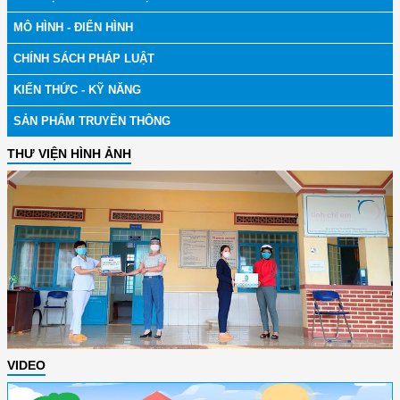
MÔ HÌNH - ĐIỂN HÌNH
CHÍNH SÁCH PHÁP LUẬT
KIẾN THỨC - KỸ NĂNG
SẢN PHẨM TRUYỀN THÔNG
THƯ VIỆN HÌNH ẢNH
VIDEO