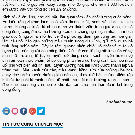
tiết kiệm, 72 tổ góp vốn xoay vòng, nhờ đó giúp cho hơn 1.000 lượt chị
em được vay với tổng số tiền 1,9 tỷ đồng.
Kinh tế đã ổn định, các chị bắt đầu quan tâm đến chất lượng cuộc sống.
Họ hiểu rằng đường làng, ngõ xóm thoáng mát, sạch sẽ, nhà cửa tinh
tươm, không ai khác là chính mình và thành viên trong gia đình, rồi cả
cộng đồng cùng được thụ hưởng. Các chị chẳng ngại ngần nhận cảm hóa
giáo dục 5 người lầm lỗi trở về địa phương, tham gia công tác hòa giải,
làm cầu nối hàn gắn những mâu thuẫn trong gia đình, giữ mối quan hệ
tình làng nghĩa xóm. Đây là tấm gương phản chiếu rõ nhất về mức độ
hạnh phúc của người dân nông thôn. Cứ thế các tổ phụ nữ tự quản về vệ
sinh môi trường, tổ tuyên truyền sử dụng nước sạch, tuyên truyền vệ
sinh an toàn thực phẩm, tổ sử dụng phân hữu cơ trong canh tác hoa màu
đối phó với biến đổi khí hậu, tuyến đường hoa lần lượt được thành lập và
trồng mới. Màu xanh của cây, màu vàng, hồng, tím của những đóa hoa
chạy dọc nhiều tuyến đường khu dân cư, thay thế hẳn những điểm tập
kết rác tự phát là minh chứng rõ nhất cho một môi trường xanh – sạch –
đẹp, cho nếp sống văn hóa ở khu dân cư, cho tinh thần đoàn kết trong
cộng đồng.
baobinhthuan
TIN TỨC CÙNG CHUYÊN MỤC