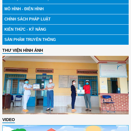
MÔ HÌNH - ĐIỂN HÌNH
CHÍNH SÁCH PHÁP LUẬT
KIẾN THỨC - KỸ NĂNG
SẢN PHẨM TRUYỀN THÔNG
THƯ VIỆN HÌNH ẢNH
VIDEO