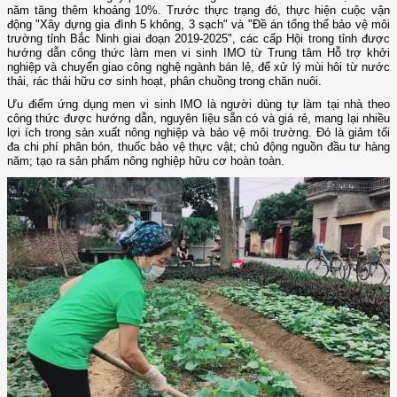
năm tăng thêm khoảng 10%. Trước thực trạng đó, thực hiện cuộc vận
động "Xây dựng gia đình 5 không, 3 sạch" và "Đề án tổng thể bảo vệ môi
trường tỉnh Bắc Ninh giai đoạn 2019-2025", các cấp Hội trong tỉnh được
hướng dẫn công thức làm men vi sinh IMO từ Trung tâm Hỗ trợ khởi
nghiệp và chuyển giao công nghệ ngành bán lẻ, để xử lý mùi hôi từ nước
thải, rác thải hữu cơ sinh hoạt, phân chuồng trong chăn nuôi.
Ưu điểm ứng dụng men vi sinh IMO là người dùng tự làm tại nhà theo
công thức được hướng dẫn, nguyên liệu sẵn có và giá rẻ, mang lại nhiều
lợi ích trong sản xuất nông nghiệp và bảo vệ môi trường. Đó là giảm tối
đa chi phí phân bón, thuốc bảo vệ thực vật; chủ động nguồn đầu tư hàng
năm; tạo ra sản phẩm nông nghiệp hữu cơ hoàn toàn.