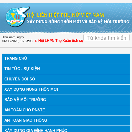
Truy cập nội dung luôn
OK
Thứ năm, ngày
h bệnh
| Thanh Hóa: Hội LHPN Thọ Xuân tích cực góp phần nâng cao tỷ lệ người
06/08/2026
,
16:23:09
TRANG CHỦ
TIN TỨC - SỰ KIỆN
CHUYỂN ĐỔI SỐ
XÂY DỰNG NÔNG THÔN MỚI
BẢO VỆ MÔI TRƯỜNG
AN TOÀN CHO PN&TE
AN TOÀN GIAO THÔNG
XÂY DỰNG GIA ĐÌNH HẠNH PHÚC