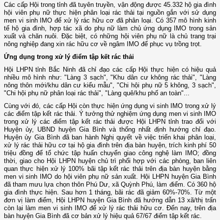
Các cấp Hội trong tỉnh đã tuyên truyền, vận động được 45.332 hộ gia đình
hội viên phụ nữ thực hiện phân loại rác thải tại nguồn gắn với sử dụng
men vi sinh IMO để xử lý rác hữu cơ đã phân loại. Có 357 mô hình kinh
tế hộ gia đình, hợp tác xã do phụ nữ làm chủ ứng dụng IMO trong sản
xuất và chăn nuôi. Đặc biệt, có những hội viên phụ nữ là chủ trang trại
nông nghiệp đang xin rác hữu cơ về ngâm IMO để phục vụ trồng trọt.
Ứng dụng trong xử lý điểm tập kết rác thải
Hội LHPN tỉnh Bắc Ninh đã chỉ đạo các cấp Hội thực hiện có hiệu quả
nhiều mô hình như: "Làng 3 sạch", "Khu dân cư không rác thải", "Làng
nông thôn mới/khu dân cư kiểu mẫu", "Chi hội phụ nữ 5 không, 3 sạch",
"Chi hội phụ nữ phân loại rác thải", "Làng quê/khu phố an toàn"...
Cùng với đó, các cấp Hội còn thực hiện ứng dụng vi sinh IMO trong xử lý
các điểm tập kết rác thải. Ý tưởng thử nghiệm ứng dụng men vi sinh IMO
trong xử lý các điểm tập kết rác thải được Hội LHPN tỉnh trao đổi với
Huyện ủy, UBND huyện Gia Bình và thống nhất định hướng chỉ đạo.
Huyện ủy Gia Bình đã ban hành Nghị quyết về việc triển khai phân loại,
xử lý rác thải hữu cơ tại hộ gia đình trên địa bàn huyện, trích kinh phí 50
triệu đồng để tổ chức tập huấn chuyển giao công nghệ làm IMO; đồng
thời, giao cho Hội LHPN huyện chủ trì phối hợp với các phòng, ban liên
quan thực hiện xử lý 100% bãi tập kết rác thải trên địa bàn huyện bằng
men vi sinh IMO do hội viên phụ nữ sản xuất. Hội LHPN huyện Gia Bình
đã tham mưu lựa chọn thôn Phú Dư, xã Quỳnh Phú, làm điểm. Có 360 hộ
gia đình thực hiện. Sau hơn 1 tháng, bãi rác đã giảm 60%-70%. Từ một
đơn vị làm điểm, Hội LHPN huyện Gia Bình đã hướng dẫn 13 xã/thị trấn
còn lại làm men vi sinh IMO để xử lý rác thải hữu cơ. Đến nay, trên địa
bàn huyện Gia Bình đã cơ bản xử lý hiệu quả 67/67 điểm tập kết rác.