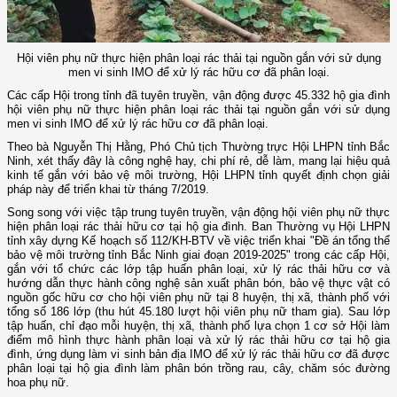
Hội viên phụ nữ thực hiện phân loại rác thải tại nguồn gắn với sử dụng
men vi sinh IMO để xử lý rác hữu cơ đã phân loại.
Các cấp Hội trong tỉnh đã tuyên truyền, vận động được 45.332 hộ gia đình
hội viên phụ nữ thực hiện phân loại rác thải tại nguồn gắn với sử dụng
men vi sinh IMO để xử lý rác hữu cơ đã phân loại.
Theo bà Nguyễn Thị Hằng, Phó Chủ tịch Thường trực Hội LHPN tỉnh Bắc
Ninh, xét thấy đây là công nghệ hay, chi phí rẻ, dễ làm, mang lại hiệu quả
kinh tế gắn với bảo vệ môi trường, Hội LHPN tỉnh quyết định chọn giải
pháp này để triển khai từ tháng 7/2019.
Song song với việc tập trung tuyên truyền, vận động hội viên phụ nữ thực
hiện phân loại rác thải hữu cơ tại hộ gia đình. Ban Thường vụ Hội LHPN
tỉnh xây dựng Kế hoạch số 112/KH-BTV về việc triển khai "Đề án tổng thể
bảo vệ môi trường tỉnh Bắc Ninh giai đoạn 2019-2025" trong các cấp Hội,
gắn với tổ chức các lớp tập huấn phân loại, xử lý rác thải hữu cơ và
hướng dẫn thực hành công nghệ sản xuất phân bón, bảo vệ thực vật có
nguồn gốc hữu cơ cho hội viên phụ nữ tại 8 huyện, thị xã, thành phố với
tổng số 186 lớp (thu hút 45.180 lượt hội viên phụ nữ tham gia). Sau lớp
tập huấn, chỉ đạo mỗi huyện, thị xã, thành phố lựa chọn 1 cơ sở Hội làm
điểm mô hình thực hành phân loại và xử lý rác thải hữu cơ tại hộ gia
đình, ứng dụng làm vi sinh bản địa IMO để xử lý rác thải hữu cơ đã được
phân loại tại hộ gia đình làm phân bón trồng rau, cây, chăm sóc đường
hoa phụ nữ.