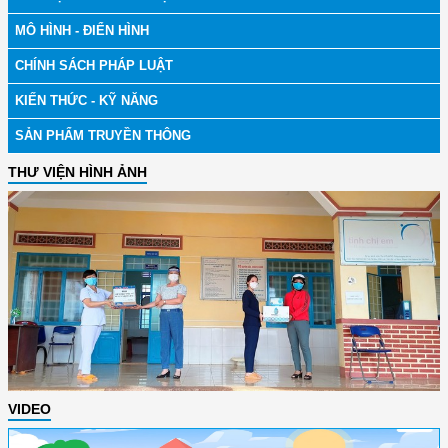
MÔ HÌNH - ĐIỂN HÌNH
CHÍNH SÁCH PHÁP LUẬT
KIẾN THỨC - KỸ NĂNG
SẢN PHẨM TRUYỀN THÔNG
THƯ VIỆN HÌNH ẢNH
VIDEO