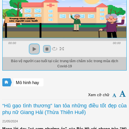
00:00
00:00
Bảo vệ người cao tuổi tại các trung tâm chăm sóc trong mùa dịch
Covid-19
Mô hình hay
Xem cỡ chữ
“Hũ gạo tình thương” lan tỏa những điều tốt đẹp của
phụ nữ Giang Hải (Thừa Thiên Huế)
21/05/2024
Mang lời dạy “sẻ cơm nhường áo” của Bác Hồ với phong trào “Hũ