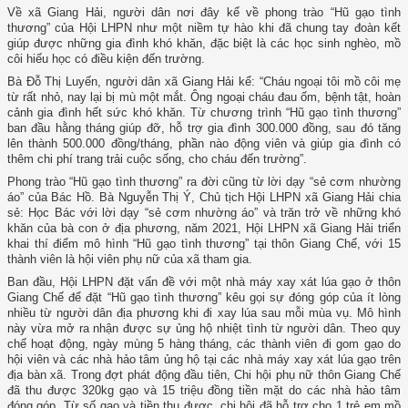
Về xã Giang Hải, người dân nơi đây kể về phong trào “Hũ gạo tình
thương” của Hội LHPN như một niềm tự hào khi đã chung tay đoàn kết
giúp được những gia đình khó khăn, đặc biệt là các học sinh nghèo, mồ
côi hiếu học có điều kiện đến trường.
Bà Đỗ Thị Luyến, người dân xã Giang Hải kể: “Cháu ngoại tôi mồ côi mẹ
từ rất nhỏ, nay lại bị mù một mắt. Ông ngoại cháu đau ốm, bệnh tật, hoàn
cảnh gia đình hết sức khó khăn. Từ chương trình “Hũ gạo tình thương”
ban đầu hằng tháng giúp đỡ, hỗ trợ gia đình 300.000 đồng, sau đó tăng
lên thành 500.000 đồng/tháng, phần nào động viên và giúp gia đình có
thêm chi phí trang trải cuộc sống, cho cháu đến trường”.
Phong trào “Hũ gạo tình thương” ra đời cũng từ lời dạy “sẻ cơm nhường
áo” của Bác Hồ. Bà Nguyễn Thị Ý, Chủ tịch Hội LHPN xã Giang Hải chia
sẻ: Học Bác với lời dạy “sẻ cơm nhường áo” và trăn trở về những khó
khăn của bà con ở địa phương, năm 2021, Hội LHPN xã Giang Hải triển
khai thí điểm mô hình “Hũ gạo tình thương” tại thôn Giang Chế, với 15
thành viên là hội viên phụ nữ của xã tham gia.
Ban đầu, Hội LHPN đặt vấn đề với một nhà máy xay xát lúa gạo ở thôn
Giang Chế để đặt “Hũ gạo tình thương” kêu gọi sự đóng góp của ít lòng
nhiều từ người dân địa phương khi đi xay lúa sau mỗi mùa vụ. Mô hình
này vừa mở ra nhận được sự ủng hộ nhiệt tình từ người dân. Theo quy
chế hoạt động, ngày mùng 5 hàng tháng, các thành viên đi gom gạo do
hội viên và các nhà hảo tâm ủng hộ tại các nhà máy xay xát lúa gạo trên
địa bàn xã. Trong đợt phát động đầu tiên, Chi hội phụ nữ thôn Giang Chế
đã thu được 320kg gạo và 15 triệu đồng tiền mặt do các nhà hảo tâm
đóng góp. Từ số gạo và tiền thu được, chi hội đã hỗ trợ cho 1 trẻ em mồ