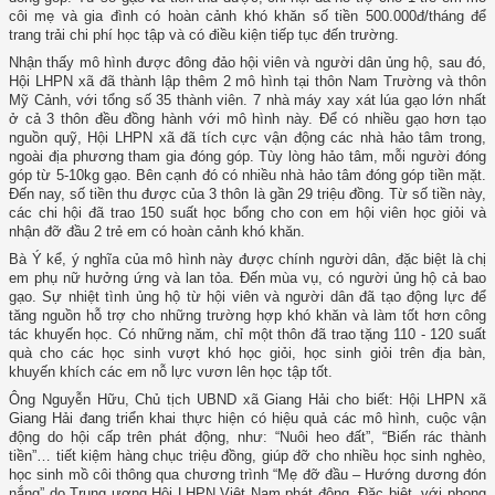
côi mẹ và gia đình có hoàn cảnh khó khăn số tiền 500.000đ/tháng để
trang trải chi phí học tập và có điều kiện tiếp tục đến trường.
Nhận thấy mô hình được đông đảo hội viên và người dân ủng hộ, sau đó,
Hội LHPN xã đã thành lập thêm 2 mô hình tại thôn Nam Trường và thôn
Mỹ Cảnh, với tổng số 35 thành viên. 7 nhà máy xay xát lúa gạo lớn nhất
ở cả 3 thôn đều đồng hành với mô hình này. Để có nhiều gạo hơn tạo
nguồn quỹ, Hội LHPN xã đã tích cực vận động các nhà hảo tâm trong,
ngoài địa phương tham gia đóng góp. Tùy lòng hảo tâm, mỗi người đóng
góp từ 5-10kg gạo. Bên cạnh đó có nhiều nhà hảo tâm đóng góp tiền mặt.
Đến nay, số tiền thu được của 3 thôn là gần 29 triệu đồng. Từ số tiền này,
các chi hội đã trao 150 suất học bổng cho con em hội viên học giỏi và
nhận đỡ đầu 2 trẻ em có hoàn cảnh khó khăn.
Bà Ý kể, ý nghĩa của mô hình này được chính người dân, đặc biệt là chị
em phụ nữ hưởng ứng và lan tỏa. Đến mùa vụ, có người ủng hộ cả bao
gạo. Sự nhiệt tình ủng hộ từ hội viên và người dân đã tạo động lực để
tăng nguồn hỗ trợ cho những trường hợp khó khăn và làm tốt hơn công
tác khuyến học. Có những năm, chỉ một thôn đã trao tặng 110 - 120 suất
quà cho các học sinh vượt khó học giỏi, học sinh giỏi trên địa bàn,
khuyến khích các em nỗ lực vươn lên học tập tốt.
Ông Nguyễn Hữu, Chủ tịch UBND xã Giang Hải cho biết: Hội LHPN xã
Giang Hải đang triển khai thực hiện có hiệu quả các mô hình, cuộc vận
động do hội cấp trên phát động, như: “Nuôi heo đất”, “Biến rác thành
tiền”… tiết kiệm hàng chục triệu đồng, giúp đỡ cho nhiều học sinh nghèo,
học sinh mồ côi thông qua chương trình “Mẹ đỡ đầu – Hướng dương đón
nắng” do Trung ương Hội LHPN Việt Nam phát động. Đặc biệt, với phong