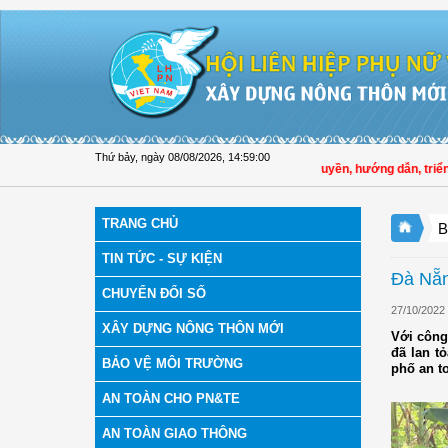
Truy cập nội dung luôn
Thứ bảy, ngày 08/08/2026
,
14:59:01
Hội LHPN tỉnh Đồng Tháp tuyên truyền, hướng dẫn, triển kha
TRANG CHỦ
B
TIN TỨC - SỰ KIỆN
Đà Nẵn
CHUYỂN ĐỔI SỐ
27/10/2022
XÂY DỰNG NÔNG THÔN MỚI
Với công
đã lan t
BẢO VỆ MÔI TRƯỜNG
phố an to
AN TOÀN CHO PN&TE
AN TOÀN GIAO THÔNG