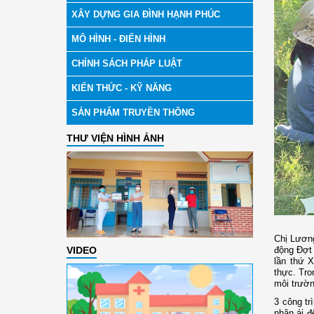
XÂY DỰNG GIA ĐÌNH HẠNH PHÚC
MÔ HÌNH - ĐIỂN HÌNH
CHÍNH SÁCH PHÁP LUẬT
KIẾN THỨC - KỸ NĂNG
SẢN PHẨM TRUYỀN THÔNG
THƯ VIỆN HÌNH ẢNH
Chị Lương
VIDEO
động Đợt 
lần thứ X
thực. Tro
môi trườn
3 công tr
nhân ái đ