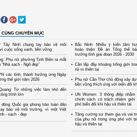
C CÙNG CHUYÊN MỤC
 Tây Ninh chung tay bảo vệ môi
Bắc Ninh: Nhiều ý kiến tâm hu
vì cuộc sống xanh, bền vững
hoàn thiện Đề án Tổng thể b
trường tỉnh giai đoạn 2026 - 2030
ng: Phụ nữ phường Tịnh Biên ra mắt
 “Nhà sạch - Ngõ đẹp”
Cần lấp đầy khoảng trống giới tro
rủi ro thiên tai
PN các tỉnh, thành hưởng ứng Ngày
ờng thế giới năm 2026
Phụ nữ Cần Thơ chủ động xây dự
bền vững thích ứng với biến đổi k
Quang: Từ những việc làm nhỏ đến
ông trình lớn
UN Women: 3 thông điệp nhằm
chính sách có trách nhiệm giới
phó biến đổi khí hậu và thiên tai
 động Quốc gia phong trào toàn dân
tay bảo vệ môi trường, vì một Việt
h - sạch - đẹp
Tăng cường sự tham gia và vai tr
của phụ nữ trong ứng phó với bi
hậu và thiên tai