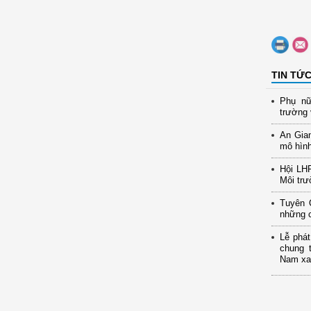
TIN TỨ
Phụ nữ
trường 
An Gia
mô hình
Hội LH
Môi trư
Tuyên 
những c
Lễ phát
chung 
Nam xan