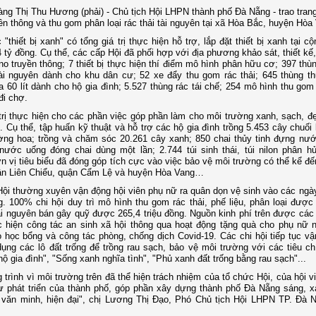
ng Thị Thu Hương (phải) - Chủ tịch Hội LHPN thành phố Đà Nẵng - trao trang 
ền thông và thu gom phân loại rác thải tài nguyên tại xã Hòa Bắc, huyện Hòa
 "thiết bị xanh" có tổng giá trị thực hiện hỗ trợ, lắp đặt thiết bị xanh tại c
 tỷ đồng. Cụ thể, các cấp Hội đã phối hợp với địa phương khảo sát, thiết kế, 
no truyền thông; 7 thiết bị thực hiện thí điểm mô hình phân hữu cơ; 397 thù
tài nguyên dành cho khu dân cư; 52 xe đẩy thu gom rác thải; 645 thùng t
 60 lít dành cho hộ gia đình; 5.527 thùng rác tái chế; 254 mô hình thu gom 
đi chợ.
trị thực hiện cho các phần việc góp phần làm cho môi trường xanh, sạch, đẹ
g. Cụ thể, tập huấn kỹ thuật và hỗ trợ các hộ gia đình trồng 5.453 cây chuối 
ờng hoa; trồng và chăm sóc 20.261 cây xanh; 850 chai thủy tinh đựng nư
nước uống đóng chai dùng một lần; 2.744 túi sinh thái, túi nilon phân hủy
 vị tiêu biểu đã đóng góp tích cực vào việc bảo vệ môi trường có thể kể đế
n Liên Chiểu, quận Cẩm Lệ và huyện Hòa Vang…
ội thường xuyên vận động hội viên phụ nữ ra quân dọn vệ sinh vào các ngà
g. 100% chi hội duy trì mô hình thu gom rác thải, phế liệu, phân loại được
tài nguyên bán gây quỹ được 265,4 triệu đồng. Nguồn kinh phí trên được các 
 hiện công tác an sinh xã hội thông qua hoạt động tặng quà cho phụ nữ 
o học bổng và công tác phòng, chống dịch Covid-19. Các chi hội tiếp tục vậ
dụng các lô đất trống để trồng rau sạch, bảo vệ môi trường với các tiêu ch
hộ gia đình", "Sống xanh nghĩa tình", "Phủ xanh đất trống bằng rau sạch"...
 trình vì môi trường trên đã thể hiện trách nhiệm của tổ chức Hội, của hội 
ự phát triển của thành phố, góp phần xây dựng thành phố Đà Nẵng sáng, x
 văn minh, hiện đại", chị Lương Thị Đạo, Phó Chủ tịch Hội LHPN TP. Đà 