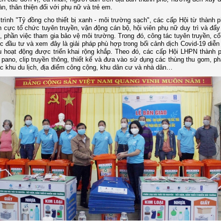
àn, thân thiện đối với phụ nữ và trẻ em.
trình "Tỷ đồng cho thiết bị xanh - môi trường sạch", các cấp Hội từ thành 
h cực tổ chức tuyên truyền, vận động cán bộ, hội viên phụ nữ duy trì và đẩ
, phần việc tham gia bảo vệ môi trường. Trong đó, công tác tuyên truyền, cổ
 đầu tư và xem đây là giải pháp phù hợp trong bối cảnh dịch Covid-19 diễn
u hoạt động được triển khai rộng khắp. Theo đó, các cấp Hội LHPN thành 
pano, clip truyền thông, thiết kế và đưa vào sử dụng các thùng thu gom, phâ
các khu du lịch, địa điểm công cộng, khu dân cư và nhà dân…