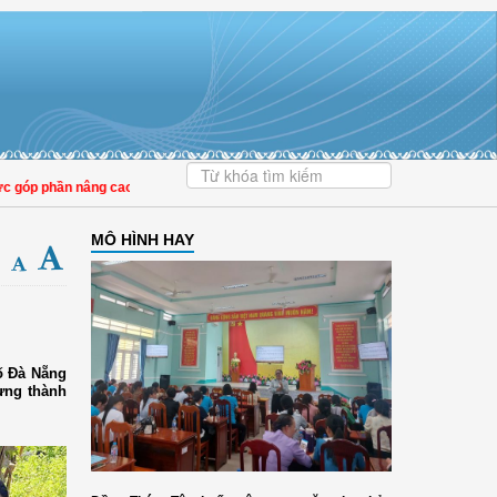
 phần nâng cao tỷ lệ người dân tham gia bảo hiểm y tế
MÔ HÌNH HAY
hố Đà Nẵng
ựng thành