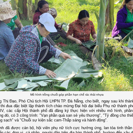
Mô hình trồng chuối góp phần hạn chế rác thải nhựa
 Thị Đạo, Phó Chủ tịch Hội LHPN TP. Đà Nẵng, cho biết, ngay sau khi thàn
thi đua đặc biệt lập thành tích chào mừng Đại hội đại biểu Phụ nữ thành p
IV, các cấp Hội thành phố đã đăng ký thực hiện với nhiều mô hình, phần 
ng đó, có 3 công trình: "Vạn phần quà san sẻ yêu thương", "Tỷ đồng cho thiế
g sạch" và "Chuỗi sự kiện sắc cam-Thắp sáng và hành động".
ình đã được cán bộ, hội viên phụ nữ tích cực hưởng ứng, lan tỏa tinh thần
ến các đơn vị, cá nhân, người dân trên địa bàn thành phố, hướng đến xây 