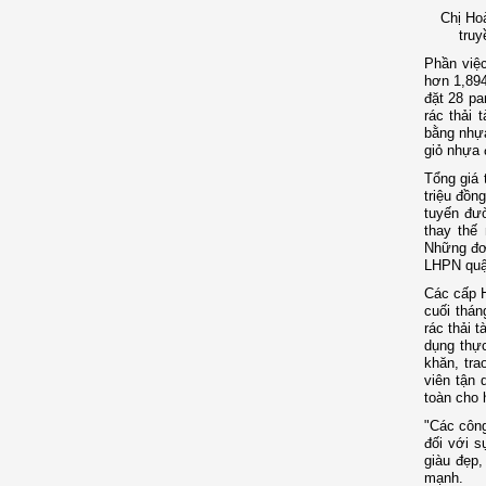
Chị Hoà
truy
Phần việc
hơn 1,894
đặt 28 pa
rác thải 
bằng nhựa
giỏ nhựa 
Tổng giá 
triệu đồn
tuyến đư
thay thế 
Những đơn
LHPN quậ
Các cấp H
cuối thán
rác thải 
dụng thực
khăn, tra
viên tận 
toàn cho 
"Các công
đối với s
giàu đẹp,
mạnh.