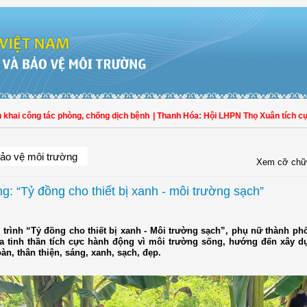
i công tác phòng, chống dịch bệnh
| Thanh Hóa: Hội LHPN Thọ Xuân tích cực góp
ảo vệ môi trường
Xem cỡ chữ
g: “Tỷ đồng cho thiết bị xanh - môi trường sạch”
 trình “Tỷ đồng cho thiết bị xanh - Môi trường sạch”, phụ nữ thành p
ỏa tinh thần tích cực hành động vì môi trường sống, hướng đến xây d
àn, thân thiện, sáng, xanh, sạch, đẹp.