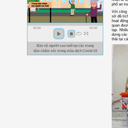
phố an to
Với công 
sở đã tíc
hoạt động
quan được
00:00
00:00
tạp. Nhiề
dựng các 
thải tại 
Bảo vệ người cao tuổi tại các trung
tâm chăm sóc trong mùa dịch Covid-19