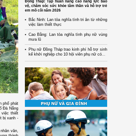
Đồng Tháp: Tập huấn nâng cao năng lực bảo
vệ, chăm sóc sức khỏe tâm thần và hỗ trợ trẻ
em mồ côi năm 2026
Bắc Ninh: Lan tỏa nghĩa tình tri ân từ những
việc làm thiết thực
Cao Bằng: Lan tỏa nghĩa tình phụ nữ vùng
mưa lũ
Phụ nữ Đồng Tháp trao kinh phí hỗ trợ sinh
kế khởi nghiệp cho 10 hội viên phụ nữ có...
h phố phát
hố Đà Nẵng
việc thiết
t bị xanh -
 nhân văn,
dựng thành