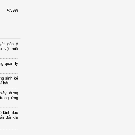
PNVN
yết góp ý
ảo vệ môi
ng quản lý
ng sinh kế
hí hậu
 xây dựng
 trong ứng
ò lãnh đạo
ến đổi khí