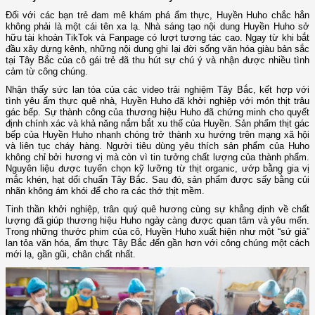
Đối với các bạn trẻ đam mê khám phá ẩm thực, Huyền Huho chắc hẳn
không phải là một cái tên xa lạ. Nhà sáng tạo nội dung Huyền Huho sở
hữu tài khoản TikTok và Fanpage có lượt tương tác cao. Ngay từ khi bắt
đầu xây dựng kênh, những nội dung ghi lại đời sống văn hóa giàu bản sắc
tại Tây Bắc của cô gái trẻ đã thu hút sự chú ý và nhận được nhiều tình
cảm từ công chúng.
Nhận thấy sức lan tỏa của các video trải nghiệm Tây Bắc, kết hợp với
tình yêu ẩm thực quê nhà, Huyền Huho đã khởi nghiệp với món thịt trâu
gác bếp. Sự thành công của thương hiệu Huho đã chứng minh cho quyết
định chính xác và khả năng nắm bắt xu thế của Huyền. Sản phẩm thịt gác
bếp của Huyền Huho nhanh chóng trở thành xu hướng trên mạng xã hội
và liên tục cháy hàng. Người tiêu dùng yêu thích sản phẩm của Huho
không chỉ bởi hương vị mà còn vì tin tưởng chất lượng của thành phẩm.
Nguyên liệu được tuyển chọn kỹ lưỡng từ thịt organic, ướp bằng gia vị
mắc khén, hạt dổi chuẩn Tây Bắc. Sau đó, sản phẩm được sấy bằng củi
nhãn không ám khói để cho ra các thớ thịt mềm.
Tinh thần khởi nghiệp, trân quý quê hương cùng sự khẳng định về chất
lượng đã giúp thương hiệu Huho ngày càng được quan tâm và yêu mến.
Trong những thước phim của cô, Huyền Huho xuất hiện như một “sứ giả”
lan tỏa văn hóa, ẩm thực Tây Bắc đến gần hơn với công chúng một cách
mới lạ, gần gũi, chân chất nhất.