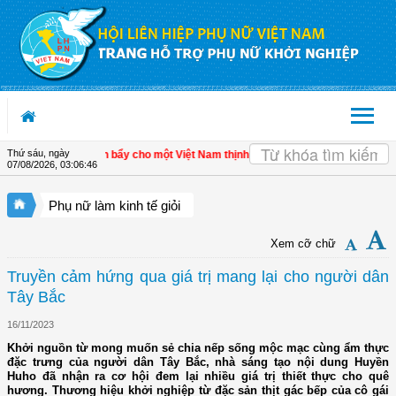
Truy cập nội dung luôn
Thứ sáu, ngày
kinh tế tư nhân - Đòn bẩy cho một Việt Nam thịnh vượng
| Hội LHPN tỉnh Kiên Gia
07/08/2026
,
03:06:46
Phụ nữ làm kinh tế giỏi
Xem cỡ chữ
Truyền cảm hứng qua giá trị mang lại cho người dân
Tây Bắc
16/11/2023
Khởi nguồn từ mong muốn sẻ chia nếp sống mộc mạc cùng ẩm thực
đặc trưng của người dân Tây Bắc, nhà sáng tạo nội dung Huyền
Huho đã nhận ra cơ hội đem lại nhiều giá trị thiết thực cho quê
hương. Thương hiệu khởi nghiệp từ đặc sản thịt gác bếp của cô gái