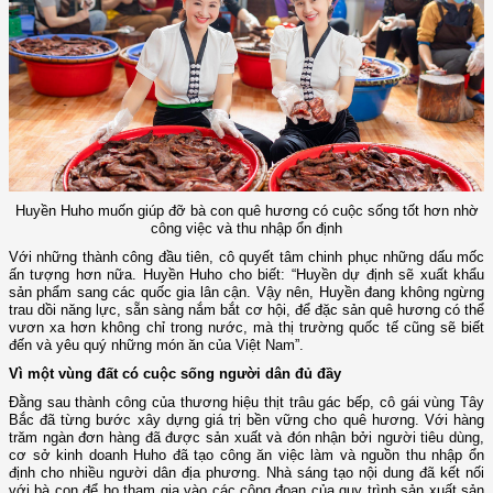
Huyền Huho muốn giúp đỡ bà con quê hương có cuộc sống tốt hơn nhờ
công việc và thu nhập ổn định
Với những thành công đầu tiên, cô quyết tâm chinh phục những dấu mốc
ấn tượng hơn nữa. Huyền Huho cho biết: “Huyền dự định sẽ xuất khẩu
sản phẩm sang các quốc gia lân cận. Vậy nên, Huyền đang không ngừng
trau dồi năng lực, sẵn sàng nắm bắt cơ hội, để đặc sản quê hương có thể
vươn xa hơn không chỉ trong nước, mà thị trường quốc tế cũng sẽ biết
đến và yêu quý những món ăn của Việt Nam”.
Vì một vùng đất có cuộc sống người dân đủ đầy
Đằng sau thành công của thương hiệu thịt trâu gác bếp, cô gái vùng Tây
Bắc đã từng bước xây dựng giá trị bền vững cho quê hương. Với hàng
trăm ngàn đơn hàng đã được sản xuất và đón nhận bởi người tiêu dùng,
cơ sở kinh doanh Huho đã tạo công ăn việc làm và nguồn thu nhập ổn
định cho nhiều người dân địa phương. Nhà sáng tạo nội dung đã kết nối
với bà con để họ tham gia vào các công đoạn của quy trình sản xuất sản