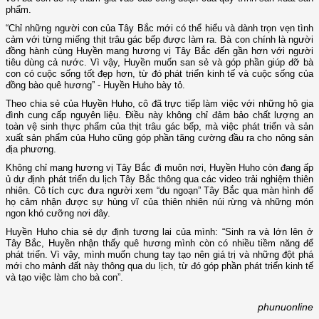
phẩm.
“Chỉ những người con của Tây Bắc mới có thể hiểu và dành trọn vẹn tình
cảm với từng miếng thịt trâu gác bếp được làm ra. Bà con chính là người
đồng hành cùng Huyền mang hương vị Tây Bắc đến gần hơn với người
tiêu dùng cả nước. Vì vậy, Huyền muốn san sẻ và góp phần giúp đỡ bà
con có cuộc sống tốt đẹp hơn, từ đó phát triển kinh tế và cuộc sống của
đồng bào quê hương” - Huyền Huho bày tỏ.
Theo chia sẻ của Huyền Huho, cô đã trực tiếp làm việc với những hộ gia
đình cung cấp nguyên liệu. Điều này không chỉ đảm bảo chất lượng an
toàn vệ sinh thực phẩm của thịt trâu gác bếp, mà việc phát triển và sản
xuất sản phẩm của Huho cũng góp phần tăng cường đầu ra cho nông sản
địa phương.
Không chỉ mang hương vị Tây Bắc đi muôn nơi, Huyền Huho còn đang ấp
ủ dự định phát triển du lịch Tây Bắc thông qua các video trải nghiệm thiên
nhiên. Cô tích cực đưa người xem “du ngoạn” Tây Bắc qua màn hình để
họ cảm nhận được sự hùng vĩ của thiên nhiên núi rừng và những món
ngon khó cưỡng nơi đây.
Huyền Huho chia sẻ dự định tương lai của mình: “Sinh ra và lớn lên ở
Tây Bắc, Huyền nhận thấy quê hương mình còn có nhiều tiềm năng để
phát triển. Vì vậy, mình muốn chung tay tạo nên giá trị và những đột phá
mới cho mảnh đất này thông qua du lịch, từ đó góp phần phát triển kinh tế
và tạo việc làm cho bà con”.
phunuonline