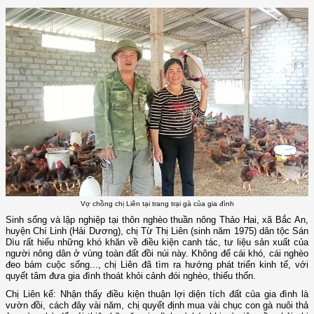
Vợ chồng chị Liên tại trang trại gà của gia đình
Sinh sống và lập nghiệp tại thôn nghèo thuần nông Thảo Hai, xã Bắc An,
huyện Chí Linh (Hải Dương), chị Từ Thị Liên (sinh năm 1975) dân tộc Sán
Dìu rất hiểu những khó khăn về điều kiện canh tác, tư liệu sản xuất của
người nông dân ở vùng toàn đất đồi núi này. Không để cái khó, cái nghèo
đeo bám cuộc sống..., chị Liên đã tìm ra hướng phát triển kinh tế, với
quyết tâm đưa gia đình thoát khỏi cảnh đói nghèo, thiếu thốn.
Chị Liên kể: Nhận thấy điều kiện thuận lợi diện tích đất của gia đình là
vườn đồi, cách đây vài năm, chị quyết định mua vài chục con gà nuôi thả