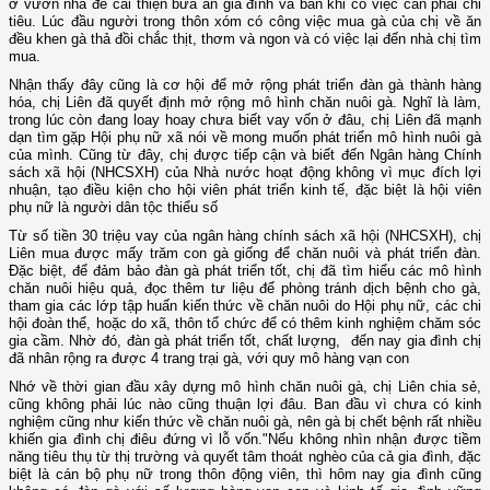
ở vườn nhà để cải thiện bữa ăn gia đình và bán khi có việc cần phải chi
tiêu. Lúc đầu người trong thôn xóm có công việc mua gà của chị về ăn
đều khen gà thả đồi chắc thịt, thơm và ngon và có việc lại đến nhà chị tìm
mua.
Nhận thấy đây cũng là cơ hội để mở rộng phát triển đàn gà thành hàng
hóa, chị Liên đã quyết định mở rộng mô hình chăn nuôi gà. Nghĩ là làm,
trong lúc còn đang loay hoay chưa biết vay vốn ở đâu, chị Liên đã mạnh
dạn tìm gặp Hội phụ nữ xã nói về mong muốn phát triển mô hình nuôi gà
của mình. Cũng từ đây, chị được tiếp cận và biết đến Ngân hàng Chính
sách xã hội (NHCSXH) của Nhà nước hoạt động không vì mục đích lợi
nhuận, tạo điều kiện cho hội viên phát triển kinh tế, đặc biệt là hội viên
phụ nữ là người dân tộc thiểu số
Từ số tiền 30 triệu vay của ngân hàng chính sách xã hội (NHCSXH), chị
Liên mua được mấy trăm con gà giống để chăn nuôi và phát triển đàn.
Đặc biệt, để đảm bảo đàn gà phát triển tốt, chị đã tìm hiểu các mô hình
chăn nuôi hiệu quả, đọc thêm tư liệu để phòng tránh dịch bệnh cho gà,
tham gia các lớp tập huấn kiến thức về chăn nuôi do Hội phụ nữ, các chi
hội đoàn thể, hoặc do xã, thôn tổ chức để có thêm kinh nghiệm chăm sóc
gia cầm. Nhờ đó, đàn gà phát triển tốt, chất lượng, đến nay gia đình chị
đã nhân rộng ra được 4 trang trại gà, với quy mô hàng vạn con
Nhớ về thời gian đầu xây dựng mô hình chăn nuôi gà, chị Liên chia sẻ,
cũng không phải lúc nào cũng thuận lợi đâu. Ban đầu vì chưa có kinh
nghiệm cũng như kiến thức về chăn nuôi gà, nên gà bị chết bệnh rất nhiều
khiến gia đình chị điêu đứng vì lỗ vốn."Nếu không nhìn nhận được tiềm
năng tiêu thụ từ thị trường và quyết tâm thoát nghèo của cả gia đình, đặc
biệt là cán bộ phụ nữ trong thôn động viên, thì hôm nay gia đình cũng