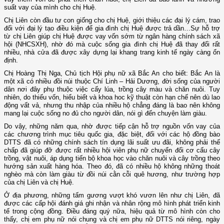
suất vay của mình cho chị Huệ.
Chị Liên còn đầu tư con giống cho chị Huệ, giới thiệu các đại lý cám, trao
đổi với đại lý tạo điều kiện để gia đình chị Huệ được trả dần…Sự hỗ trợ
từ chị Liên giúp chị Huệ được vay vốn sớm từ ngân hàng chính sách xã
hội (NHCSXH), nhờ đó mà cuộc sống gia đình chị Huệ đã thay đổi rất
nhiều, nhà cửa đã được xây dựng lại khang trang kinh tế ngày càng ổn
định.
Chị Hoàng Thị Nga, Chủ tịch Hội phụ nữ xã Bắc An cho biết: Bắc An là
một xã có nhiều đồi núi thuộc Chí Linh – Hải Dương, đời sống của người
dân nơi đây phụ thuộc việc cấy lúa, trồng cây màu và chăn nuôi. Tuy
nhiên, do thiếu vốn, hiểu biết và khoa hoc kỹ thuật còn hạn chế nên dù lao
động vất vả, nhưng thu nhập của nhiều hộ chẳng đáng là bao nên không
mang lại cuộc sống no đủ cho người dân, nói gì đến chuyện làm giàu.
Do vậy, những năm qua, nhờ được tiếp cận hỗ trợ nguồn vốn vay của
các chương trình mục tiêu quốc gia, đặc biệt, đối với các hộ đồng bào
DTTS đã có những chính sách tín dụng lãi suất ưu đãi, không phải thế
chấp đã giúp đỡ được rất nhiều hội viên phụ nữ chuyển đổi cơ cấu cây
trồng, vật nuôi, áp dụng tiến bộ khoa học vào chăn nuôi và cây trồng theo
hướng sản xuất hàng hóa. Theo đó, đã có nhiều hộ không những thoát
nghèo mà còn làm giàu từ đồi núi cằn cỗi quê hương, như trường hợp
của chị Liên và chị Huệ.
Ở địa phương, những tấm gương vượt khó vươn lên như chị Liên, đã
được các cấp hội đánh giá ghi nhận và nhân rộng mô hình phát triển kinh
tế trong cộng đồng. Điều đáng quý nữa, hiệu quả từ mô hình còn cho
thấy, chị em phụ nữ nói chung và chị em phụ nữ DTTS nói riêng, ngày