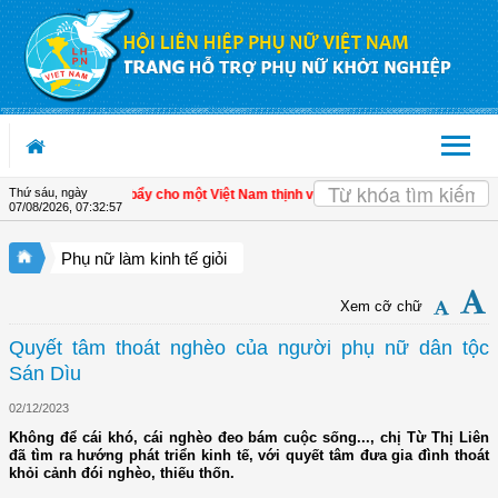
Truy cập nội dung luôn
Thứ sáu, ngày
nh tế tư nhân - Đòn bẩy cho một Việt Nam thịnh vượng
| Hội LHPN tỉnh Kiên Gian
07/08/2026
,
07:32:58
Phụ nữ làm kinh tế giỏi
Xem cỡ chữ
Quyết tâm thoát nghèo của người phụ nữ dân tộc
Sán Dìu
02/12/2023
Không để cái khó, cái nghèo đeo bám cuộc sống..., chị Từ Thị Liên
đã tìm ra hướng phát triển kinh tế, với quyết tâm đưa gia đình thoát
khỏi cảnh đói nghèo, thiếu thốn.