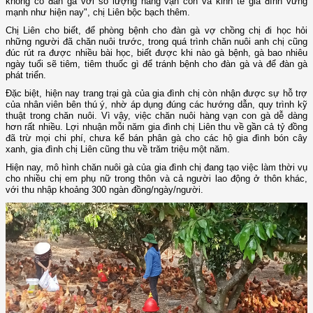
không có đàn gà với số lượng hàng vạn con và kinh tế gia đình vững
mạnh như hiện nay", chị Liên bộc bạch thêm.
Chị Liên cho biết, để phòng bệnh cho đàn gà vợ chồng chị đi học hỏi
những người đã chăn nuôi trước, trong quá trình chăn nuôi anh chị cũng
đúc rút ra được nhiều bài học, biết được khi nào gà bệnh, gà bao nhiêu
ngày tuổi sẽ tiêm, tiêm thuốc gì để tránh bệnh cho đàn gà và để đàn gà
phát triển.
Đặc biệt, hiện nay trang trại gà của gia đình chị còn nhận được sự hỗ trợ
của nhân viên bên thú ý, nhờ áp dụng đúng các hướng dẫn, quy trình kỹ
thuật trong chăn nuôi. Vì vậy, việc chăn nuôi hàng vạn con gà dễ dàng
hơn rất nhiều. Lợi nhuận mỗi năm gia đình chị Liên thu về gần cả tỷ đồng
đã trừ mọi chi phí, chưa kể bán phân gà cho các hộ gia đình bón cây
xanh, gia đình chị Liên cũng thu về trăm triệu một năm.
Hiện nay, mô hình chăn nuôi gà của gia đình chị đang tạo việc làm thời vụ
cho nhiều chị em phụ nữ trong thôn và cả người lao động ở thôn khác,
với thu nhập khoảng 300 ngàn đồng/ngày/người.