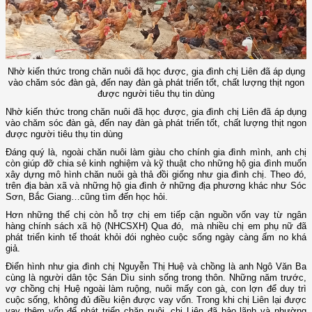
Nhờ kiến thức trong chăn nuôi đã học được, gia đình chị Liên đã áp dụng
vào chăm sóc đàn gà, đến nay đàn gà phát triển tốt, chất lượng thịt ngon
được người tiêu thụ tin dùng
Nhờ kiến thức trong chăn nuôi đã học được, gia đình chị Liên đã áp dụng
vào chăm sóc đàn gà, đến nay đàn gà phát triển tốt, chất lượng thịt ngon
được người tiêu thụ tin dùng
Đáng quý là, ngoài chăn nuôi làm giàu cho chính gia đình mình, anh chị
còn giúp đỡ chia sẻ kinh nghiệm và kỹ thuật cho những hộ gia đình muốn
xây dựng mô hình chăn nuôi gà thả đồi giống như gia đình chị. Theo đó,
trên địa bàn xã và những hộ gia đình ở những địa phương khác như Sóc
Sơn, Bắc Giang…cũng tìm đến học hỏi.
Hơn những thế chị còn hỗ trợ chị em tiếp cận nguồn vốn vay từ ngân
hàng chính sách xã hộ (NHCSXH) Qua đó, mà nhiều chị em phụ nữ đã
phát triển kinh tế thoát khỏi đói nghèo cuộc sống ngày càng ấm no khá
giả.
Điển hình như gia đình chị Nguyễn Thị Huệ và chồng là anh Ngô Văn Ba
cùng là người dân tộc Sán Dìu sinh sống trong thôn. Những năm trước,
vợ chồng chị Huệ ngoài làm ruộng, nuôi mấy con gà, con lợn để duy trì
cuộc sống, không đủ điều kiện được vay vốn. Trong khi chị Liên lại được
vay thêm vốn để phát triển chăn nuôi, chị Liên đã bảo lãnh và nhường