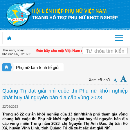
Truy cập nội dung luôn
Thứ năm, ngày
riển kinh tế tư nhân - Đòn bẩy cho một Việt Nam thịnh vượng
| Hội LHPN tỉnh Ki
06/08/2026
,
07:16:21
Phụ nữ làm kinh tế giỏi
Xem cỡ chữ
Quảng Trị đạt giải nhì cuộc thi Phụ nữ khởi nghiệp
phát huy tài nguyên bản địa cấp vùng 2023
22/09/2023
Trong số 22 dự án khởi nghiệp của 13 tỉnh/thành phố tham gia vòng
chung kết cuộc thi Phụ nữ khởi nghiệp phát huy tài nguyên bản địa
cấp vùng miền Trung năm 2023, chị Nguyễn Thị Anh Đào, thị trấn Hồ
Xá, huyện Vĩnh Linh, tỉnh Quảng Trị đã xuất sắc đạt giải Nhì.