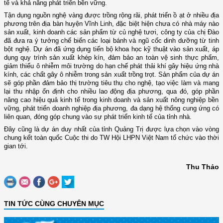
tế và khả năng phát triển bền vững.
Tận dụng nguồn nghệ vàng được trồng rộng rãi, phát triển ồ ạt ở nhiều địa
phương trên địa bàn huyện Vĩnh Linh, đặc biệt hiện chưa có nhà máy nào
sản xuất
,
kinh doanh
các sản phẩm từ
củ nghệ tươi, công ty của chị Đào
đã đưa ra ý tưởng chế biến các loại bánh và ngũ cốc dinh dưỡng từ tinh
bột nghệ. Dự án đã ứng dụng tiến bộ khoa học kỹ thuật vào sản xuất, áp
dụng quy trình sản xuất khép kín, đảm bảo an toàn vệ sinh thực phẩm
,
giảm thiểu ô nhiễm môi trường do hạn chế phát thải khí gây hiệu ứng nhà
kính, các chất gây ô nhiễm trong sản xuất trồng trọt.
Sản phẩm của dự án
sẽ góp phần
đảm bảo
thị trường tiêu thụ cho nghệ, tạo việc làm và mang
lại thu nhập ổn định cho nhiều lao động địa phương, qua đó, góp
phần
nâng cao hiệu quả kinh tế trong kinh doanh và sản xuất nông nghiệp bền
vững
,
phát triển doanh nghiệp địa phương, đa dạng hệ thống cung ứng có
liên quan, đóng góp chung vào
sự
phát triển kinh tế của tỉnh nhà.
Đây
cũng
là dự án duy nhất của tỉnh Quảng Trị được lựa chọn vào vòng
chung kết toàn quốc Cuộc thi
do TW Hội LHPN Việt Nam tổ chức
vào thời
gian tới.
Thu Thảo
TIN TỨC CÙNG CHUYÊN MỤC