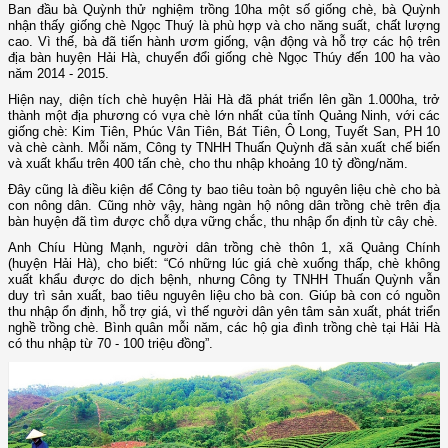
Ban đầu bà Quỳnh thử nghiệm trồng 10ha một số giống chè, bà Quỳnh
nhận thấy giống chè Ngọc Thuý là phù hợp và cho năng suất, chất lượng
cao. Vì thế, bà đã tiến hành ươm giống, vận động và hỗ trợ các hộ trên
địa bàn huyện Hải Hà, chuyển đổi giống chè Ngọc Thúy đến 100 ha vào
năm 2014 - 2015.
Hiện nay, diện tích chè huyện Hải Hà đã phát triển lên gần 1.000ha, trở
thành một địa phương có vựa chè lớn nhất của tỉnh Quảng Ninh, với các
giống chè: Kim Tiên, Phúc Vân Tiên, Bát Tiên, Ô Long, Tuyết San, PH 10
và chè cành. Mỗi năm, Công ty TNHH Thuấn Quỳnh đã sản xuất chế biến
và xuất khẩu trên 400 tấn chè, cho thu nhập khoảng 10 tỷ đồng/năm.
Đây cũng là điều kiện để Công ty bao tiêu toàn bộ nguyên liệu chè cho bà
con nông dân. Cũng nhờ vậy, hàng ngàn hộ nông dân trồng chè trên địa
bàn huyện đã tìm được chỗ dựa vững chắc, thu nhập ổn định từ cây chè.
Anh Chíu Hùng Mạnh, người dân trồng chè thôn 1, xã Quảng Chính
(huyện Hải Hà), cho biết: “Có những lúc giá chè xuống thấp, chè không
xuất khẩu được do dịch bệnh, nhưng Công ty TNHH Thuấn Quỳnh vẫn
duy trì sản xuất, bao tiêu nguyên liệu cho bà con. Giúp bà con có nguồn
thu nhập ổn định, hỗ trợ giá, vì thế người dân yên tâm sản xuất, phát triển
nghề trồng chè. Bình quân mỗi năm, các hộ gia đình trồng chè tại Hải Hà
có thu nhập từ 70 - 100 triệu đồng”.