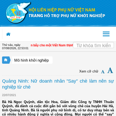
Truy cập nội dung luôn
Thứ sáu, ngày
kinh tế tư nhân - Đòn bẩy cho một Việt Nam thịnh vượng
| Hội LHPN tỉnh Kiên Gi
07/08/2026
,
22:53:02
Mô hình khởi nghiệp
Xem cỡ chữ
Quảng Ninh: Nữ doanh nhân "Say" chè làm nên sự
nghiệp từ chè
22/07/2021
Bà Hà Ngọc Quỳnh, dân tộc Hoa, Giám đốc Công ty TNHH Thuấn
Quỳnh, đã dành cả cuộc đời gắn bó với vùng chè của huyện Hải Hà,
tỉnh Quảng Ninh. Bà là người phụ nữ bình dị, có tư duy nhạy bén và
có nhiều hành động ý nghĩa vì cộng đồng. Mọi người có thể “say”