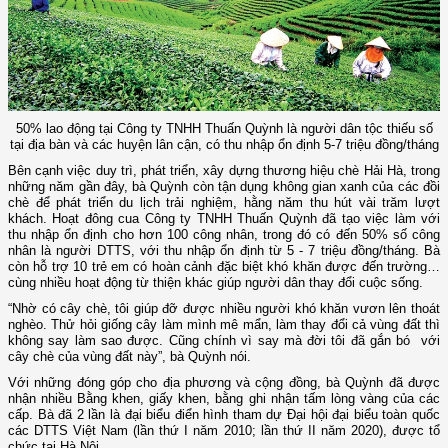
50% lao động tại Công ty TNHH Thuấn Quỳnh là người dân tộc thiếu số
tại địa bàn và các huyện lân cận, có thu nhập ổn định 5-7 triệu đồng/tháng
Bên cạnh việc duy trì, phát triển, xây dựng thương hiệu chè Hải Hà, trong
những năm gần đây, bà Quỳnh còn tận dụng không gian xanh của các đồi
chè để phát triển du lịch trải nghiệm, hằng năm thu hút vài trăm lượt
khách. Hoạt đông cua Công ty TNHH Thuấn Quỳnh đã tạo việc làm với
thu nhập ổn định cho hơn 100 công nhân, trong đó có đến 50% số công
nhân là người DTTS, với thu nhập ổn định từ 5 - 7 triệu đồng/tháng. Bà
còn hỗ trợ 10 trẻ em có hoàn cảnh đặc biệt khó khăn được đến trường…
cùng nhiều hoạt động từ thiện khác giúp người dân thay đổi cuộc sống.
“Nhờ có cây chè, tôi giúp đỡ được nhiều người khó khăn vươn lên thoát
nghèo. Thử hỏi giống cây làm mình mê mẩn, làm thay đổi cả vùng đất thì
không say làm sao được. Cũng chính vì say mà đời tôi đã gắn bó với
cây chè của vùng đất này”, bà Quỳnh nói.
Với những đóng góp cho địa phương và cộng đồng, bà Quỳnh đã được
nhận nhiều Bằng khen, giấy khen, bằng ghi nhận tấm lòng vàng của các
cấp. Bà đã 2 lần là đại biểu điển hình tham dự Đại hội đại biểu toàn quốc
các DTTS Việt Nam (lần thứ I năm 2010; lần thứ II năm 2020), được tổ
chức tại Hà Nội.