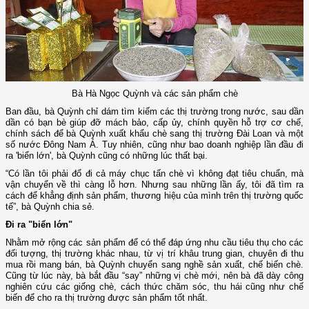
Bà Hà Ngọc Quỳnh và các sản phẩm chè
Ban đầu, bà Quỳnh chỉ dám tìm kiếm các thị trường trong nước, sau dần
dần có bạn bè giúp đỡ mách bảo, cấp ủy, chính quyền hỗ trợ cơ chế,
chính sách để bà Quỳnh xuất khẩu chè sang thị trường Đài Loan và một
số nước Đông Nam Á. Tuy nhiên, cũng như bao doanh nghiệp lần đầu đi
ra 'biển lớn', bà Quỳnh cũng có những lúc thất bại.
“Có lần tôi phải đổ đi cả máy chục tấn chè vì không đạt tiêu chuẩn, mà
vận chuyển về thì càng lỗ hơn. Nhưng sau những lần ấy, tôi đã tìm ra
cách để khẳng định sản phẩm, thương hiệu của mình trên thị trường quốc
tế”, bà Quỳnh chia sẻ.
Đi ra "biển lớn"
Nhằm mở rộng các sản phẩm để có thể đáp ứng nhu cầu tiêu thụ cho các
đối tượng, thị trường khác nhau, từ vị trí khâu trung gian, chuyên đi thu
mua rồi mang bán, bà Quỳnh chuyển sang nghề sản xuất, chế biến chè.
Cũng từ lúc này, bà bắt đầu “say” những vị chè mới, nên bà đã dày công
nghiên cứu các giống chè, cách thức chăm sóc, thu hái cũng như chế
biến để cho ra thị trường được sản phẩm tốt nhất.