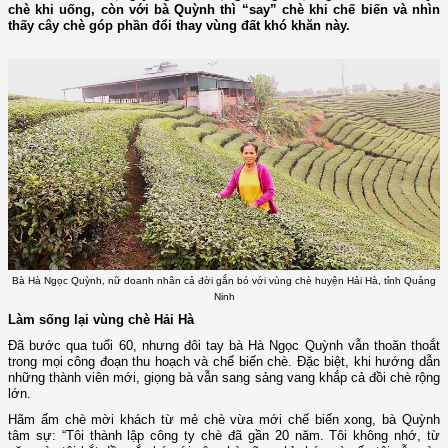
chè khi uống, còn với bà Quỳnh thì “say” chè khi chế biến và nhìn
thấy cây chè góp phần đổi thay vùng đất khó khăn này.
Bà Hà Ngọc Quỳnh, nữ doanh nhân cả đời gắn bó với vùng chè huyện Hải Hà, tỉnh Quảng
Ninh
Làm sống lại vùng chè Hải Hà
Đã bước qua tuổi 60, nhưng đôi tay bà Hà Ngọc Quỳnh vẫn thoăn thoắt
trong mọi công đoạn thu hoạch và chế biến chè. Đặc biệt, khi hướng dẫn
những thành viên mới, giọng bà vẫn sang sảng vang khắp cả đồi chè rộng
lớn.
Hãm ấm chè mời khách từ mẻ chè vừa mới chế biến xong, bà Quỳnh
tâm sự: “Tôi thành lập công ty chè đã gần 20 năm. Tôi không nhớ, từ