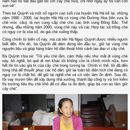
năm nào tôi bắt đầu gắn bó với cây chè nữa, chỉ nhớ ngày ấy tôi vẫn còn
son trẻ”.
Theo bà Quỳnh và một số người cao tuổi của huyện Hải Hà kể lại, những
năm 1990 - 2000, tại huyện Hải Hà có vùng chè Đường Hoa (tên xưa là
chè móc câu), là nơi cung cấp chè cho các tỉnh vùng Đông Bắc. Thế
nhưng, đầu những năm 2000, vùng chè này và các Hợp tác xã trồng chè
có nguy cơ bị xóa sổ, do giá chè xuống thấp.
Cũng chính từ biến cố này, mà cái tên Hà Ngọc Quỳnh được nhiều người
biết đến. Khi đó, bà Quỳnh đã dám đứng lên đầu tư, giữ lại vùng chè
nguyên liệu và giúp hàng trăm hộ dân thoát khỏi cảnh lao đao vì cây chè.
Bà Quỳnh chia sẻ: “Tôi yêu chè lắm, cảm thấy nếu như mất đi vùng chè
này, bỏ nghề, bỏ quê đi nơi khác tôi không còn là chính mình nữa, hơn
hết tôi tin vào giá trị của cây chè trong tương lai. Chính vì thế, tôi đã đến
từng nhà để thuyết phục các hộ dân, giữ lại toàn bộ diện tích chè đang có
nguy cơ bị chặt bỏ, để giữ lại nghề chè và có việc làm ổn định. Sau đó,
tôi vay mượn tiền để xây dựng nhà xưởng, thành lập công ty và tìm kiếm
thị trường tiêu thụ chè khô để có đầu ra ổn định, giúp bà con an tâm giữ
cây chè”.