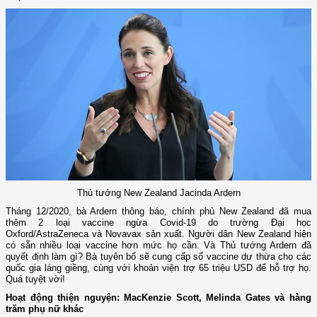
Thủ tướng New Zealand Jacinda Ardern
Tháng 12/2020, bà Ardern thông báo, chính phủ New Zealand đã mua
thêm 2 loại vaccine ngừa Covid-19 do trường Đại học
Oxford/AstraZeneca và Novavax sản xuất. Người dân New Zealand hiện
có sẵn nhiều loại vaccine hơn mức họ cần. Và Thủ tướng Ardern đã
quyết định làm gì? Bà tuyên bố sẽ cung cấp số vaccine dư thừa cho các
quốc gia láng giềng, cùng với khoản viện trợ 65 triệu USD để hỗ trợ họ.
Quá tuyệt vời!
Hoạt động thiện nguyện: MacKenzie Scott, Melinda Gates và hàng
trăm phụ nữ khác