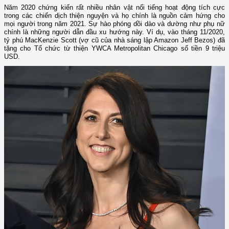
Năm 2020 chứng kiến rất nhiều nhân vật nổi tiếng hoạt động tích cực
trong các chiến dịch thiện nguyện và họ chính là nguồn cảm hứng cho
mọi người trong năm 2021. Sự hào phóng dồi dào và dường như phụ nữ
chính là những người dẫn đầu xu hướng này. Ví dụ, vào tháng 11/2020,
tỷ phú MacKenzie Scott (vợ cũ của nhà sáng lập Amazon Jeff Bezos) đã
tặng cho Tổ chức từ thiện YWCA Metropolitan Chicago số tiền 9 triệu
USD.