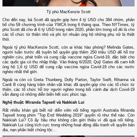
Tỷ phú MacKenzie Scott
Cho đến nay, bà Scott đã quyên góp hơn 4 tỷ USD cho 384 nhóm, phân
bổ cho 59 chương trình của YWCA trong 6 tháng qua. Theo NYTimes, tỷ
phú Scott đã cho đi 6 tỷ USD trong năm 2020, phần lớn trong số đó là cho
các tổ chức từ thiện nhỏ và phi lợi nhuận ủng hộ những phụ nữ bị thiệt
thòi.
Ngoài tỷ phú MacKenzie Scott, còn ai khác hào phóng? Melinda Gates,
người tuần trước đã tuyên bố quyên góp thêm 250 triệu USD để hỗ trợ
nghiên cứu, phát triển và cung cấp vaccine ngừa Covid-19, đặc biệt cho
các quốc gia có thu nhập thấp. Vào tháng 6/2020, Quỹ Gates đã cam kết
ủng hộ 1,6 tỷ USD để cung cấp vaccine ngừa Covid-19 cho các nước
nghèo nhất thế giới.
Ngoài ra còn có Greta Thunberg, Dolly Parton, Taylor Swift, Rihanna và
Cardi B cùng hàng trăm nhân vật khác đã quyên góp cho các tổ chức từ
thiện, các tổ chức hỗ trợ người nghèo trong bối cảnh đại dịch Covid-19
vẫn đang có những diễn biến hết sức phức tạp.
Nghệ thuật: Miranda Tapsell và Nakkiah Lui
Rất nhiều khán giả biết nữ diễn viên nổi tiếng người Australia Miranda
Tapsell trong phim "Top End Wedding 2019" quyến rũ như thế nào. Còn
Nakkiah Lui? Cô ấy hầu như không cần giới thiệu vì đã quá nổi tiếng.
Nakkiah Lui cũng tích cực trong những hoạt động đấu tranh về quyền bản
địa, nạn phân biệt chủng tộc…