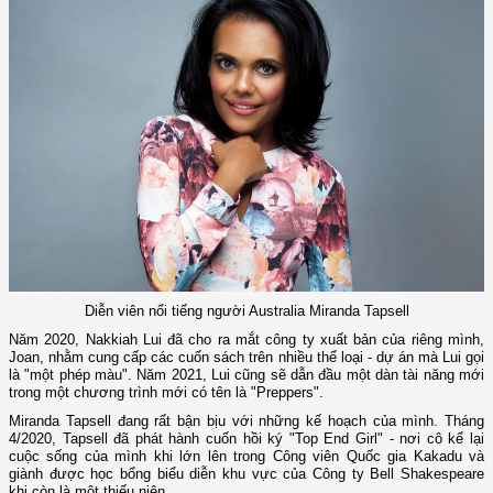
Diễn viên nổi tiếng người Australia Miranda Tapsell
Năm 2020, Nakkiah Lui đã cho ra mắt công ty xuất bản của riêng mình,
Joan, nhằm cung cấp các cuốn sách trên nhiều thể loại - dự án mà Lui gọi
là "một phép màu". Năm 2021, Lui cũng sẽ dẫn đầu một dàn tài năng mới
trong một chương trình mới có tên là "Preppers".
Miranda Tapsell đang rất bận bịu với những kế hoạch của mình. Tháng
4/2020, Tapsell đã phát hành cuốn hồi ký "Top End Girl" - nơi cô kể lại
cuộc sống của mình khi lớn lên trong Công viên Quốc gia Kakadu và
giành được học bổng biểu diễn khu vực của Công ty Bell Shakespeare
khi còn là một thiếu niên.