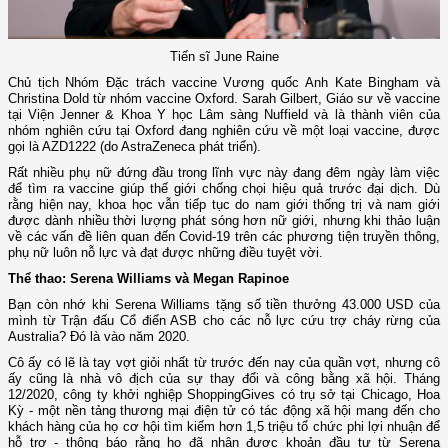
Tiến sĩ June Raine
Chủ tịch Nhóm Đặc trách vaccine Vương quốc Anh Kate Bingham và
Christina Dold từ nhóm vaccine Oxford. Sarah Gilbert, Giáo sư về vaccine
tại Viện Jenner & Khoa Y học Lâm sàng Nuffield và là thành viên của
nhóm nghiên cứu tại Oxford đang nghiên cứu về một loại vaccine, được
gọi là AZD1222 (do AstraZeneca phát triển).
Rất nhiều phụ nữ đứng đầu trong lĩnh vực này đang đêm ngày làm việc
để tìm ra vaccine giúp thế giới chống chọi hiệu quả trước đại dịch. Dù
rằng hiện nay, khoa học vẫn tiếp tục do nam giới thống trị và nam giới
được dành nhiều thời lượng phát sóng hơn nữ giới, nhưng khi thảo luận
về các vấn đề liên quan đến Covid-19 trên các phương tiện truyền thông,
phụ nữ luôn nỗ lực và đạt được những điều tuyệt vời.
Thể thao: Serena Williams và Megan Rapinoe
Bạn còn nhớ khi Serena Williams tặng số tiền thưởng 43.000 USD của
mình từ Trận đấu Cổ điển ASB cho các nỗ lực cứu trợ cháy rừng của
Australia? Đó là vào năm 2020.
Cô ấy có lẽ là tay vợt giỏi nhất từ trước đến nay của quần vợt, nhưng cô
ấy cũng là nhà vô địch của sự thay đổi và công bằng xã hội. Tháng
12/2020, công ty khởi nghiệp ShoppingGives có trụ sở tại Chicago, Hoa
Kỳ - một nền tảng thương mại điện tử có tác động xã hội mang đến cho
khách hàng của họ cơ hội tìm kiếm hơn 1,5 triệu tổ chức phi lợi nhuận để
hỗ trợ - thông báo rằng họ đã nhận được khoản đầu tư từ Serena