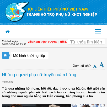
Truy cập nội dung luôn
Thứ hai, ngày
 Đòn bẩy cho một Việt Nam thịnh vượng
| Hội LHPN tỉnh Kiên Giang biểu dương ph
10/08/2026
,
08:13:39
Mô hình khởi nghiệp
Xem cỡ chữ
Những người phụ nữ truyền cảm hứng
03/01/2021
Trải qua những hỗn loạn, bối rối, đau thương và bất ổn, thế giới vẫn
có những người phụ nữ biết cách tạo ra năng lượng, truyền cảm
hứng cho mọi người bằng sự kiên cường, tiên phong của họ.