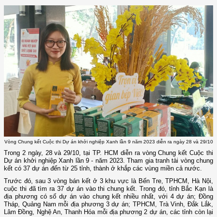
Vòng Chung kết Cuộc thi Dự án khởi nghiệp Xanh lần 9 năm 2023 diễn ra ngày 28 và 29/10
Trong 2 ngày, 28 và 29/10, tại TP. HCM diễn ra vòng Chung kết Cuộc thi
Dự án khởi nghiệp Xanh lần 9 - năm 2023. Tham gia tranh tài vòng chung
kết có 37 dự án đến từ 25 tỉnh, thành ở khắp các vùng miền cả nước.
Trước đó, sau 3 vòng bán kết ở 3 khu vực là Bến Tre, TPHCM, Hà Nội,
cuộc thi đã tìm ra 37 dự án vào thi chung kết. Trong đó, tỉnh Bắc Kạn là
địa phương có số dự án vào chung kết nhiều nhất, với 4 dự án; Đồng
Tháp, Quảng Nam mỗi địa phương 3 dự án; TPHCM, Trà Vinh, Đắk Lắk,
Lâm Đồng, Nghệ An, Thanh Hóa mỗi địa phương 2 dự án, các tỉnh còn lại