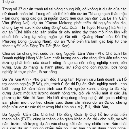
1 dự án.
Trong số 37 dự án tranh tài tại vòng chung kết, có không ít dự án của các
nữ doanh nhân trẻ. Trong đó, có thể kể đến dự án "Nhang sạch thảo mộc
- tận dụng nâng cao giá trị nguồn dược liệu của bản địa" của Lê Thị Cẩm
Vân (Đồng Nai), dự án "Cacao Mekong phát triển tài nguyên bản địa,
chung tay vì sức khỏe cộng đồng" của Đoàn Thị Tuyết Nhung (Trà Vinh),
dự án "Chế biến các sản phẩm từ cây măng tây theo mô hình liên kết
chuỗi bền vững tại vùng ngập lụt Gò nổi - Quảng Nam" của Đỗ Thị
Phương Đông (Quảng Nam), dự án "Chế biến trà lam gác bếp từ chè
shan tuyết" của Đặng Thị Dất (Bắc Kạn)…
Chia sẻ tại chung kết cuộc thi, ông Nguyễn Lâm Viên - Phó Chủ tịch Hội
Doanh nghiệp Hàng Việt Nam chất lượng cao - cho rằng đích đến trên con
đường phát triển của doanh nông là tạo ra nền nông nghiệp xanh, bền
vững. Qua đó mang lại hạnh phúc, sự sống cho con người, bởi nông
nghiệp là thực phẩm, là sự sống.
Bà Vũ Kim Anh - Phó giám đốc Trung tâm Nghiên cứu kinh doanh và Hỗ
trợ doanh nghiệp (BSA), phụ trách Cuộc thi Dự án Khởi nghiệp xanh - cho
biết, trong 10 năm hành trình của Khởi nghiệp xanh, chúng ta đã xây
dựng được một lực lượng doanh nông trẻ, giỏi về nhiều mặt ở các địa
phương từ Bắc tới Nam. Họ biết ứng dụng công nghệ, để tạo ra những
sản phẩm mới, có tiêu chuẩn cao, thậm chí nhiều dự án đã có chứng
nhận hữu cơ từ các thị trường khó tính như Mỹ, EU, Nhật Bản,…
Bà Nguyễn Cẩm Chi, Chủ tịch Hội đồng Quản lý Quỹ hỗ trợ phát triển
thanh niên (FYE), cũng là thành viên giám khảo cuộc thi - cho biết, so với
năm trước, số lượng dự án vào chung kết năm nay nhiều hơn. Bản chất
của các dự án cũng có nhiều tiến bộ. Các bạn có áp dụng công nghệ,