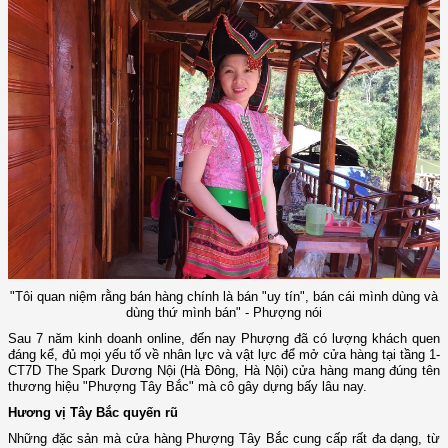
"Tôi quan niệm rằng bán hàng chính là bán "uy tín", bán cái mình dùng và
dùng thứ mình bán" - Phượng nói
Sau 7 năm kinh doanh online, đến nay Phượng đã có lượng khách quen
đáng kể, đủ mọi yếu tố về nhân lực và vật lực để mở cửa hàng tại tầng 1-
CT7D The Spark Dương Nội (Hà Đông, Hà Nội) cửa hàng mang đúng tên
thương hiệu "Phượng Tây Bắc" mà cô gây dựng bấy lâu nay.
Hương vị Tây Bắc quyến rũ
Những đặc sản mà cửa hàng Phượng Tây Bắc cung cấp rất đa dạng, từ