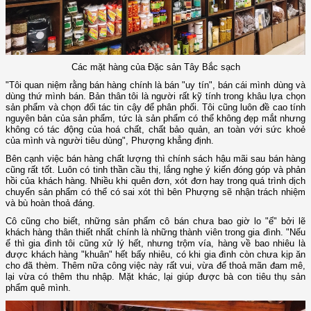
Các mặt hàng của Đặc sản Tây Bắc sạch
"Tôi quan niệm rằng bán hàng chính là bán "uy tín", bán cái mình dùng và
dùng thứ mình bán. Bản thân tôi là người rất kỹ tính trong khâu lựa chọn
sản phẩm và chọn đối tác tin cậy để phân phối. Tôi cũng luôn đề cao tính
nguyên bản của sản phẩm, tức là sản phẩm có thể không đẹp mắt nhưng
không có tác động của hoá chất, chất bảo quản, an toàn với sức khoẻ
của mình và người tiêu dùng", Phượng khẳng định.
Bên cạnh việc bán hàng chất lượng thì chính sách hậu mãi sau bán hàng
cũng rất tốt. Luôn có tinh thần cầu thị, lắng nghe ý kiến đóng góp và phản
hồi của khách hàng. Nhiều khi quên đơn, xót đơn hay trong quá trình dịch
chuyển sản phẩm có thể có sai xót thì bên Phượng sẽ nhận trách nhiệm
và bù hoàn thoả đáng.
Cô cũng cho biết, những sản phẩm cô bán chưa bao giờ lo "ế" bởi lẽ
khách hàng thân thiết nhất chính là những thành viên trong gia đình. "Nếu
ế thì gia đình tôi cũng xử lý hết, nhưng trộm vía, hàng về bao nhiêu là
được khách hàng "khuân" hết bấy nhiêu, có khi gia đình còn chưa kịp ăn
cho đã thèm. Thêm nữa công việc này rất vui, vừa để thoả mãn đam mê,
lại vừa có thêm thu nhập. Mặt khác, lại giúp được bà con tiêu thụ sản
phẩm quê mình.