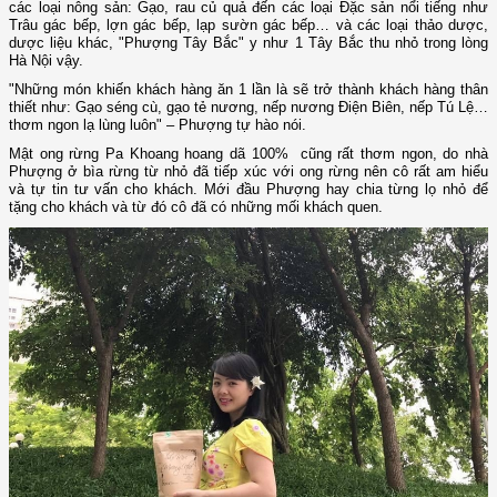
các loại nông sản: Gạo, rau củ quả đến các loại Đặc sản nổi tiếng như
Trâu gác bếp, lợn gác bếp, lạp sườn gác bếp… và các loại thảo dược,
dược liệu khác, "Phượng Tây Bắc" y như 1 Tây Bắc thu nhỏ trong lòng
Hà Nội vậy.
"Những món khiến khách hàng ăn 1 lần là sẽ trở thành khách hàng thân
thiết như: Gạo séng cù, gạo tẻ nương, nếp nương Điện Biên, nếp Tú Lệ…
thơm ngon lạ lùng luôn" – Phượng tự hào nói.
Mật ong rừng Pa Khoang hoang dã 100% cũng rất thơm ngon, do nhà
Phượng ở bìa rừng từ nhỏ đã tiếp xúc với ong rừng nên cô rất am hiểu
và tự tin tư vấn cho khách. Mới đầu Phượng hay chia từng lọ nhỏ để
tặng cho khách và từ đó cô đã có những mối khách quen.