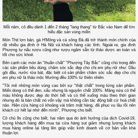
Mỗi năm, cô đều dành 1 đến 2 tháng "lang thang" từ Bắc vào Nam để tìm
hiểu đặc sản vùng miền
Món Thịt lợn bản, gà H'Mông và cá sông Đà đã trở thành món chính của
rất nhiều gia đình ở Hà Nội và khách hàng các tỉnh. Ngoài ra, gia đình
Phượng tự nấu rượu cũng như rượu ngâm sẵn từ thảo dược an toàn và
tốt cho sức khoẻ.
Bên cạnh các món ăn "thuần chất" "Phượng Tây Bắc" cũng chú trọng đến
các sản phẩm tiêu dùng, chăm sóc sắc đẹp cho chị em phụ nữ như: Dầu
gội đầu, nước rửa bát, đặc biệt có sản phẩm chăm sóc sắc đẹp cho chị
em phụ nữ là thảo mộc Mường đều 100% từ thiên nhiên.
"Tôi mê những món vùng cao bởi sự "thật chất" trong từng sản phẩm.
Miến dong có thể đen, xấu nhưng là nguyên chất 100%. Măng nứa có thể
màu không được đẹp do thời tiết và có thể xuống màu theo thời gian
nhưng đó là bản chất nó vốn vậy mà không cần tác động bất cứ hoá chất
nào. Hiện cửa hàng có khoảng vài trăm mặt hàng, đã phục vụ lâu rồi nên
khách cứ hết lại nhớ đến mình", Phượng cho biết.
Cô chủ 9x cũng cho biết, hai năm qua do ảnh hưởng của dịch Covid-19,
lượng khách hàng đến mua tại cửa hàng sụt giảm nhưng lượng khách
mua hàng online lại tăng lên giúp việc kinh doanh về cơ bản vẫn khá
thuận lợi.