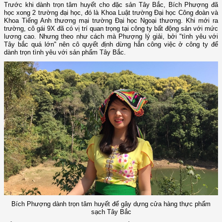
Trước khi dành trọn tâm huyết cho đặc sản Tây Bắc, Bích Phượng đã
học xong 2 trường đại học, đó là Khoa Luật trường Đại học Công đoàn và
Khoa Tiếng Anh thương mại trường Đại học Ngoại thương. Khi mới ra
trường, cô gái 9X đã có vị trí quan trọng tại công ty bất động sản với mức
lương cao. Nhưng theo như cách mà Phượng lý giải, bởi "tình yêu với
Tây bắc quá lớn" nên cô quyết định dừng hẳn công việc ở công ty để
dành trọn tình yêu với sản phẩm Tây Bắc.
Bích Phượng dành trọn tâm huyết để gây dựng cửa hàng thực phẩm
sạch Tây Bắc