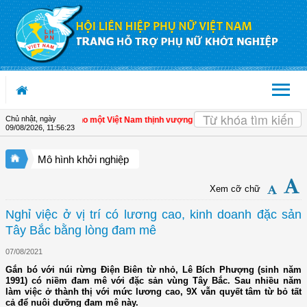
Truy cập nội dung luôn
Chủ nhật, ngày
ư nhân - Đòn bẩy cho một Việt Nam thịnh vượng
| Hội LHPN tỉnh Kiên Giang biểu d
09/08/2026
,
11:56:24
Mô hình khởi nghiệp
Xem cỡ chữ
Nghỉ việc ở vị trí có lương cao, kinh doanh đặc sản
Tây Bắc bằng lòng đam mê
07/08/2021
Gắn bó với núi rừng Điện Biên từ nhỏ, Lê Bích Phượng (sinh năm
1991) có niềm đam mê với đặc sản vùng Tây Bắc. Sau nhiều năm
làm việc ở thành thị với mức lương cao, 9X vẫn quyết tâm từ bỏ tất
cả để nuôi dưỡng đam mê này.