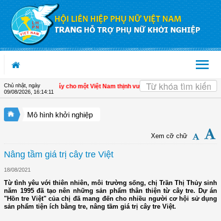
Truy cập nội dung luôn
Chủ nhật, ngày
tế tư nhân - Đòn bẩy cho một Việt Nam thịnh vượng
| Hội LHPN tỉnh Kiên Giang b
09/08/2026
,
16:14:12
Mô hình khởi nghiệp
Xem cỡ chữ
Nâng tầm giá trị cây tre Việt
18/08/2021
Từ tình yêu với thiên nhiên, môi trường sống, chị Trần Thị Thủy sinh
năm 1995 đã tạo nên những sản phẩm thân thiện từ cây tre. Dự án
"Hồn tre Việt" của chị đã mang đến cho nhiều người cơ hội sử dụng
sản phẩm tiện ích bằng tre, nâng tầm giá trị cây tre Việt.