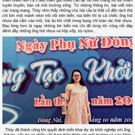
thiên nhiên nên cả 2 đều tham gia nhiều câu lạc bộ trên mạng xã hội nhằm
tuyên truyền, bảo vệ môi trường sống. Từ những thông tin, bài viết trên
các trang mạng, Thủy nhìn thấy những chú hải cẩu bị thắt cổ đến rách thịt
chỉ bởi một mảnh nilon trôi nổi trên biển, rùa biển thì bị cả chiếc ống hút
nhựa dài cắm vào mũi, hải âu khi chết trong bụng chỉ toàn rác thải nhựa.
Đau lòng hơn là ngay những bờ biển mà chị đã từng tới cũng nổi dập
dềnh đầy những ống hút nhựa và hộp xốp, túi nylon…
Thủy đã thành công khi quyết định triển khai dự án khởi nghiệp với ống
hút tre, cốc tre và nhiều vật dụng thân thiện với môi trường và sức khỏe