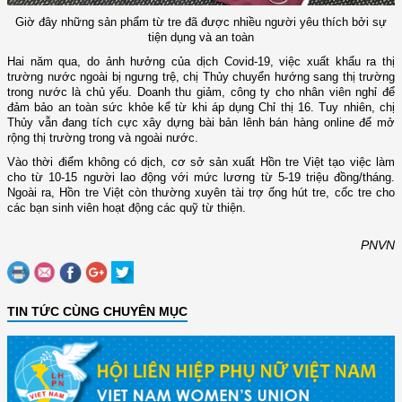
Giờ đây những sản phẩm từ tre đã được nhiều người yêu thích bởi sự
tiện dụng và an toàn
Hai năm qua, do ảnh hưởng của dịch Covid-19, việc xuất khẩu ra thị
trường nước ngoài bị ngưng trệ, chị Thủy chuyển hướng sang thị trường
trong nước là chủ yếu. Doanh thu giảm, công ty cho nhân viên nghỉ để
đảm bảo an toàn sức khỏe kể từ khi áp dụng Chỉ thị 16. Tuy nhiên, chị
Thủy vẫn đang tích cực xây dựng bài bản lênh bán hàng online để mở
rộng thị trường trong và ngoài nước.
Vào thời điểm không có dịch, cơ sở sản xuất Hồn tre Việt tạo việc làm
cho từ 10-15 người lao động với mức lương từ 5-19 triệu đồng/tháng.
Ngoài ra, Hồn tre Việt còn thường xuyên tài trợ ống hút tre, cốc tre cho
các bạn sinh viên hoạt động các quỹ từ thiện.
PNVN
TIN TỨC CÙNG CHUYÊN MỤC