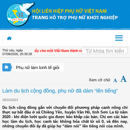
Truy cập nội dung luôn
Thứ sáu, ngày
h tế tư nhân - Đòn bẩy cho một Việt Nam thịnh vượng
| Hội LHPN tỉnh Kiên Giang
07/08/2026
,
20:39:29
Phụ nữ làm kinh tế giỏi
Xem cỡ chữ
Làm du lịch cộng đồng, phụ nữ đã dám “lên tiếng”
28/10/2023
Du lịch cộng đồng gắn với chuyển đổi phương pháp canh nông chỉ
thực sự bắt đầu ở xã Chiềng Yên, huyện Vân Hồ, tỉnh Sơn La từ năm
2020 - khi điện lưới quốc gia được kéo khắp các bản. Chị em các bản
học làm du lịch, học canh tác không hóa chất từ số 0, và đến nay,
những chuyển đổi ấy đã giúp họ “dám nói” lên tiếng nói của mình.