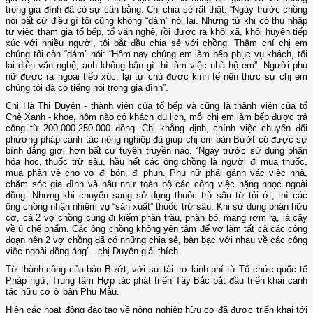
trong gia đình đã có sự cân bằng. Chị chia sẻ rất thật: “Ngày trước chồng
nói bất cứ điều gì tôi cũng không “dám” nói lại. Nhưng từ khi có thu nhập
từ việc tham gia tổ bếp, tổ văn nghệ, rồi được ra khỏi xã, khỏi huyện tiếp
xúc với nhiều người, tôi bắt đầu chia sẻ với chồng. Thậm chí chị em
chúng tôi còn “dám” nói: “Hôm nay chúng em làm bếp phục vụ khách, tối
lại diễn văn nghệ, anh không bận gì thì làm việc nhà hộ em”. Người phụ
nữ được ra ngoài tiếp xúc, lại tự chủ được kinh tế nên thực sự chị em
chúng tôi đã có tiếng nói trong gia đình”.
Chị Hà Thị Duyên - thành viên của tổ bếp và cũng là thành viên của tổ
Chè Xanh - khoe, hôm nào có khách du lịch, mỗi chị em làm bếp được trả
công từ 200.000-250.000 đồng. Chị khẳng định, chính việc chuyển đổi
phương pháp canh tác nông nghiệp đã giúp chị em bản Bướt có được sự
bình đẳng giới hơn bất cứ tuyên truyền nào. “Ngày trước sử dụng phân
hóa học, thuốc trừ sâu, hầu hết các ông chồng là người đi mua thuốc,
mua phân về cho vợ đi bón, đi phun. Phụ nữ phải gánh vác việc nhà,
chăm sóc gia đình và hầu như toàn bộ các công việc nặng nhọc ngoài
đồng. Nhưng khi chuyển sang sử dụng thuốc trừ sâu từ tỏi ớt, thì các
ông chồng nhận nhiệm vụ “sản xuất” thuốc trừ sâu. Khi sử dụng phân hữu
cơ, cả 2 vợ chồng cùng đi kiếm phân trâu, phân bò, mang rơm rạ, lá cây
về ủ chế phẩm. Các ông chồng không yên tâm để vợ làm tất cả các công
đoạn nên 2 vợ chồng đã có những chia sẻ, bàn bạc với nhau về các công
việc ngoài đồng áng” - chị Duyên giải thích.
Từ thành công của bản Bướt, với sự tài trợ kinh phí từ Tổ chức quốc tế
Pháp ngữ, Trung tâm Hợp tác phát triển Tây Bắc bắt đầu triển khai canh
tác hữu cơ ở bản Phụ Mẫu.
Hiện các hoạt động đào tạo về nông nghiệp hữu cơ đã được triển khai tới