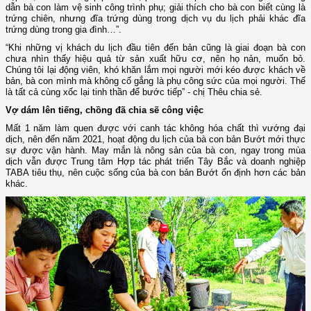
dẫn bà con làm vệ sinh công trình phụ; giải thích cho bà con biết cùng là
trứng chiên, nhưng đĩa trứng dùng trong dịch vụ du lịch phải khác đĩa
trứng dùng trong gia đình…”.
“Khi những vị khách du lịch đầu tiên đến bản cũng là giai đoạn bà con
chưa nhìn thấy hiệu quả từ sản xuất hữu cơ, nên họ nản, muốn bỏ.
Chúng tôi lại động viên, khó khăn lắm mọi người mới kéo được khách về
bản, bà con mình mà không cố gắng là phụ công sức của mọi người. Thế
là tất cả cùng xốc lại tinh thần để bước tiếp” - chị Thêu chia sẻ.
Vợ dám lên tiếng, chồng đã chia sẽ công việc
Mất 1 năm làm quen được với canh tác không hóa chất thì vướng đại
dịch, nên đến năm 2021, hoạt động du lịch của bà con bản Bướt mới thực
sự được vận hành. May mắn là nông sản của bà con, ngay trong mùa
dịch vẫn được Trung tâm Hợp tác phát triển Tây Bắc và doanh nghiệp
TABA tiêu thụ, nên cuộc sống của bà con bản Bướt ổn định hơn các bản
khác.