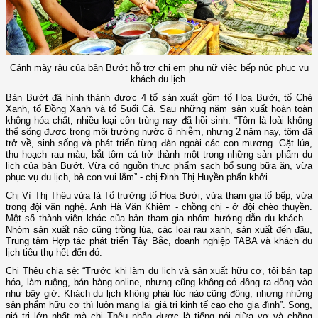
Cánh mày râu của bản Bướt hỗ trợ chị em phụ nữ việc bếp núc phục vụ
khách du lịch.
Bản Bướt đã hình thành được 4 tổ sản xuất gồm tổ Hoa Bưởi, tổ Chè
Xanh, tổ Đồng Xanh và tổ Suối Cá. Sau những năm sản xuất hoàn toàn
không hóa chất, nhiều loại côn trùng nay đã hồi sinh. “Tôm là loài không
thể sống được trong môi trường nước ô nhiễm, nhưng 2 năm nay, tôm đã
trở về, sinh sống và phát triển từng đàn ngoài các con mương. Gặt lúa,
thu hoạch rau màu, bắt tôm cá trở thành một trong những sản phẩm du
lịch của bản Bướt. Vừa có nguồn thực phẩm sạch bổ sung bữa ăn, vừa
phục vụ du lịch, bà con vui lắm” - chị Đinh Thị Huyền phấn khởi.
Chị Vì Thị Thêu vừa là Tổ trưởng tổ Hoa Bưởi, vừa tham gia tổ bếp, vừa
trong đội văn nghệ. Anh Hà Văn Khiêm - chồng chị - ở đội chèo thuyền.
Một số thành viên khác của bản tham gia nhóm hướng dẫn du khách…
Nhóm sản xuất nào cũng trồng lúa, các loại rau xanh, sản xuất đến đâu,
Trung tâm Hợp tác phát triển Tây Bắc, doanh nghiệp TABA và khách du
lịch tiêu thụ hết đến đó.
Chị Thêu chia sẻ: “Trước khi làm du lịch và sản xuất hữu cơ, tôi bán tạp
hóa, làm ruộng, bán hàng online, nhưng cũng không có đồng ra đồng vào
như bây giờ. Khách du lịch không phải lúc nào cũng đông, nhưng những
sản phẩm hữu cơ thì luôn mang lại giá trị kinh tế cao cho gia đình”. Song,
giá trị lớn nhất mà chị Thêu nhận được là tiếng nói giữa vợ và chồng