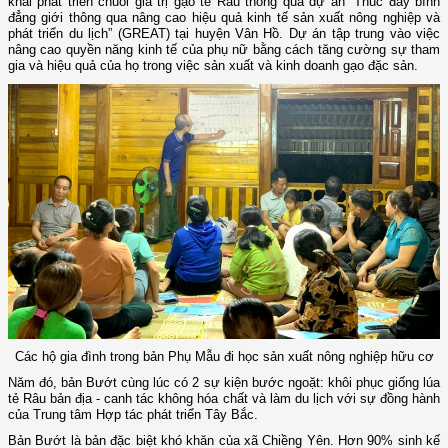
khai phát triển chuỗi giá trị gạo tẻ Râu thông qua dự án “Thúc đẩy bình
đẳng giới thông qua nâng cao hiệu quả kinh tế sản xuất nông nghiệp và
phát triển du lịch” (GREAT) tại huyện Vân Hồ. Dự án tập trung vào việc
nâng cao quyền năng kinh tế của phụ nữ bằng cách tăng cường sự tham
gia và hiệu quả của họ trong việc sản xuất và kinh doanh gạo đặc sản.
Các hộ gia đình trong bản Phụ Mẫu đi học sản xuất nông nghiệp hữu cơ
Năm đó, bản Bướt cùng lúc có 2 sự kiện bước ngoặt: khôi phục giống lúa
tẻ Râu bản địa - canh tác không hóa chất và làm du lịch với sự đồng hành
của Trung tâm Hợp tác phát triển Tây Bắc.
Bản Bướt là bản đặc biệt khó khăn của xã Chiềng Yên. Hơn 90% sinh kế