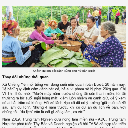
Khách du lịch gói bánh cùng phụ nữ bản Bướt
Thay đổi những thói quen
Xã Chiềng Yên nổi tiếng với dòng suối uốn quanh bản Bướt. 20 năm nay,
“lệ bản” quy định cấm đánh bắt cá, hễ ai vi phạm sẽ bị phạt 20kg gạo. Chị
Vì Thị Thêu nhớ: “Mười mấy năm trước chúng tôi còn thanh niên, tối tối
thường ra bờ suối ngồi hóng mát, kiêm luôn nhiệm vụ canh giữ, để ý xem
có ai bắt trộm cá không. Hồi đó lãnh đạo xã đã có ý tưởng “giữ suối cá để
sau làm du lịch”. Nhưng 4 năm trước, khi có dự án du lịch về bản, với
chúng tôi, “du lịch” vẫn là cái gì đó lạ lẫm, xa vời”.
Năm 2019, Trung tâm Nghiên cứu nông lâm miền núi - ADC, Trung tâm
Hợp tác phát triển Tây Bắc và Doanh nghiệp xã hội TABA đã hợp tác triển