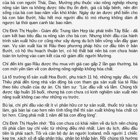
của bà con người Thái, Dao, Mường phụ thuộc vào nông nghiệp nhưng
nông sản làm ra không được tiêu thụ ổn định, giá cả bấp bênh, nên đời
sống của bà con bao năm vẫn khó khăn. Ngày dự án được phổ biến cho
bà con bản Bướt, hầu hết mọi người đều tò mò nhưng không dám đi
ngược lại thói quen canh tác bao năm.
Chị Đinh Thị Huyền - Giám đốc Trung tâm Hợp tác phát triển Tây Bắc - đã
cam kết bao tiêu đầu ra nông sản cho bà con. Nhưng khởi đầu của hành
trình sản xuất hữu cơ cũng như xây dựng du lịch bền vững vẫn đầy gian
nan. Vụ sản xuất lúa tẻ Râu theo phương pháp hữu cơ đầu tiên ở bản
Bướt, có hộ thu hoạch thuận lợi, có hộ thất bát nên bà con chưa hoàn
toàn tin tưởng vào cam kết của nữ giám đốc người Mường.
Chỉ đến khi gạo Râu được thu mua với giá cao gấp 2 lần gạo thường, bà
con mới yên tâm về con đường nông nghiệp không hóa chất.
Là tổ trưởng tổ sản xuất Hoa Bưởi, phụ trách 11 hộ, những ngày đầu, chị
Thêu phải đến từng nhà vận động bà con tham gia sản xuất lúa tẻ Râu
theo tiêu chuẩn của dự án. Chị tâm sự: “Lúc đầu vất vả lắm. Chúng tôi
được tập huấn 16 buổi, nhưng bà con chưa có kinh nghiệm sản xuất nên
năng suất không cao như những vụ trước.
Bù lại, chi phí đầu vào rất ít vì phân hữu cơ tự sản xuất, thuốc trừ sâu tự
làm, giá bán lại cao hơn nên tính tổng thể thì sản xuất không hóa chất có
lợi hơn. Cũng phải mất 1 năm để bà con đồng lòng”.
Chị Đinh Thị Huyền nhớ: “Bà con chưa có khái niệm về du lịch nên chúng
tôi phải cầm tay chỉ việc từ những điều nhỏ nhất. Làm du lịch, điều đầu
tiên là phải sạch. Tôi và cán bộ dự án người Iceland, mỗi người 1 chiếc
kẹp tre, xách xô đi gắp phân trâu, phân bò khắp bản. Rồi chúng tôi hướng