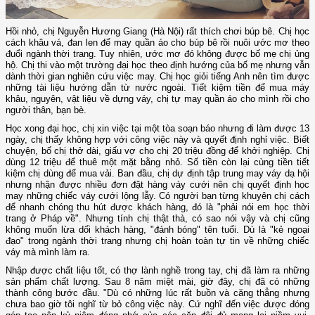
Hồi nhỏ, chị Nguyễn Hương Giang (Hà Nội) rất thích chơi búp bê. Chị học
cách khâu vá, đan len để may quần áo cho búp bê rồi nuôi ước mơ theo
đuổi ngành thời trang. Tuy nhiên, ước mơ đó không được bố mẹ chị ủng
hộ. Chị thi vào một trường đại học theo định hướng của bố mẹ nhưng vẫn
dành thời gian nghiên cứu việc may. Chị học giỏi tiếng Anh nên tìm được
những tài liệu hướng dẫn từ nước ngoài. Tiết kiệm tiền để mua máy
khâu, nguyên, vật liệu về dựng váy, chị tự may quần áo cho mình rồi cho
người thân, bạn bè.
Học xong đại học, chị xin việc tại một tòa soạn báo nhưng đi làm được 13
ngày, chị thấy không hợp với công việc này và quyết định nghỉ việc. Biết
chuyện, bố chị thở dài, giấu vợ cho chị 20 triệu đồng để khởi nghiệp. Chị
dùng 12 triệu để thuê một mặt bằng nhỏ. Số tiền còn lại cùng tiền tiết
kiệm chị dùng để mua vải. Ban đầu, chị dự định tập trung may váy dạ hội
nhưng nhận được nhiều đơn đặt hàng váy cưới nên chị quyết định học
may những chiếc váy cưới lộng lẫy. Có người bạn từng khuyên chị cách
để nhanh chóng thu hút được khách hàng, đó là "phải nói em học thời
trang ở Pháp về". Nhưng tính chị thật thà, có sao nói vậy và chị cũng
không muốn lừa dối khách hàng, "đánh bóng" tên tuổi. Dù là "kẻ ngoại
đạo" trong ngành thời trang nhưng chị hoàn toàn tự tin về những chiếc
váy mà mình làm ra.
Nhập được chất liệu tốt, có thợ lành nghề trong tay, chị đã làm ra những
sản phẩm chất lượng. Sau 8 năm miệt mài, giờ đây, chị đã có những
thành công bước đầu. "Dù có những lúc rất buồn và căng thẳng nhưng
chưa bao giờ tôi nghĩ từ bỏ công việc này. Cứ nghĩ đến việc được đóng