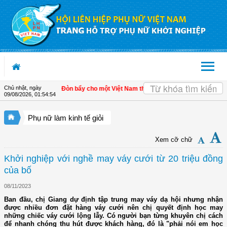
Truy cập nội dung luôn
Chủ nhật, ngày
iển kinh tế tư nhân - Đòn bẩy cho một Việt Nam thịnh vượng
| Hội LHPN tỉnh Kiê
09/08/2026
,
01:54:54
Phụ nữ làm kinh tế giỏi
Xem cỡ chữ
Khởi nghiệp với nghề may váy cưới từ 20 triệu đồng
của bố
08/11/2023
Ban đầu, chị Giang dự định tập trung may váy dạ hội nhưng nhận
được nhiều đơn đặt hàng váy cưới nên chị quyết định học may
những chiếc váy cưới lộng lẫy. Có người bạn từng khuyên chị cách
để nhanh chóng thu hút được khách hàng, đó là "phải nói em học