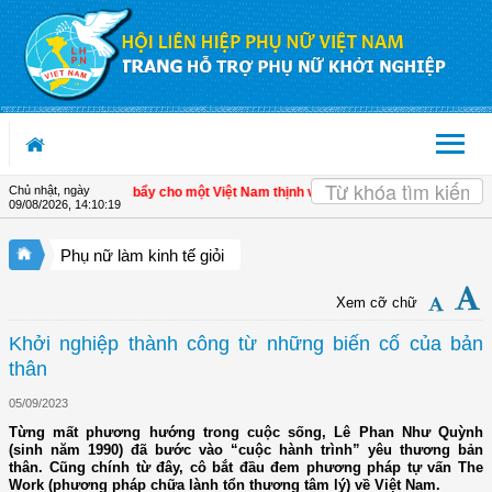
Truy cập nội dung luôn
Chủ nhật, ngày
inh tế tư nhân - Đòn bẩy cho một Việt Nam thịnh vượng
| Hội LHPN tỉnh Kiên Gia
09/08/2026
,
14:10:19
Phụ nữ làm kinh tế giỏi
Xem cỡ chữ
Khởi nghiệp thành công từ những biến cố của bản
thân
05/09/2023
Từng mất phương hướng trong cuộc sống, Lê Phan Như Quỳnh
(sinh năm 1990) đã bước vào “cuộc hành trình” yêu thương bản
thân. Cũng chính từ đây, cô bắt đầu đem phương pháp tự vấn The
Work (phương pháp chữa lành tổn thương tâm lý) về Việt Nam.