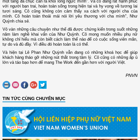
một tảng đá chục cân ra khỏi lồng ngực mình". Và cô đang rất hạnh phúc
với người bạn trai, hoàn toàn sống trong hiện tại và hy vọng về tương lai
tươi sáng. Cô cũng không còn cảm thấy xa cách với người cha của
mình. Cô hoàn toàn thoải mái nói lời yêu thương với cha mình", Như
Quỳnh chia sẻ.
Vô vàn những câu chuyện như thế đã được chứng kiến trong suốt những
năm làm nghề khai vấn của Như Quỳnh. Cô mong muốn nhiều phụ nữ
không chỉ hiểu mà còn biết cách làm thế nào để có cuộc sống viên mãn,
tự do và đủ đầy. Vì điều đó hoàn toàn là có thể.
Và hiện tại Lê Phan Như Quỳnh vẫn đang có những khoá học để giúp
khách hàng tháo gỡ những nút thắt trong tâm lý. Cô cũng có những ấp ủ
lớn và táo bạo hơn để mang The Work đến gần hơn với người Việt.
PNVN
TIN TỨC CÙNG CHUYÊN MỤC