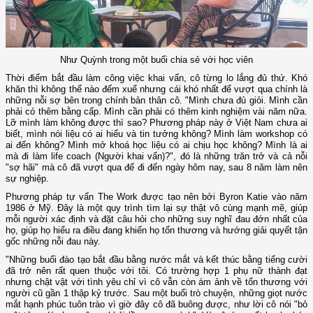
Như Quỳnh trong một buổi chia sẻ với học viên
Thời điểm bắt đầu làm công việc khai vấn, cô từng lo lắng đủ thứ. Khó
khăn thì không thể nào đếm xuể nhưng cái khó nhất để vượt qua chính là
những nỗi sợ bên trong chính bản thân cô. "Mình chưa đủ giỏi. Mình cần
phải có thêm bằng cấp. Mình cần phải có thêm kinh nghiệm vài năm nữa.
Lỡ mình làm không được thì sao? Phương pháp này ở Việt Nam chưa ai
biết, mình nói liệu có ai hiểu và tin tưởng không? Mình làm workshop có
ai đến không? Mình mở khoá học liệu có ai chịu học không? Mình là ai
mà đi làm life coach (Người khai vấn)?", đó là những trăn trở và cả nỗi
"sợ hãi" mà cô đã vượt qua để đi đến ngày hôm nay, sau 8 năm làm nên
sự nghiệp.
Phương pháp tự vấn The Work được tạo nên bởi Byron Katie vào năm
1986 ở Mỹ. Đây là một quy trình tìm lại sự thật vô cùng mạnh mẽ, giúp
mỗi người xác định và đặt câu hỏi cho những suy nghĩ đau đớn nhất của
họ, giúp họ hiểu ra điều đang khiến họ tổn thương và hướng giải quyết tận
gốc những nỗi đau này.
"Những buổi đào tạo bắt đầu bằng nước mắt và kết thúc bằng tiếng cười
đã trở nên rất quen thuộc với tôi. Có trường hợp 1 phụ nữ thành đạt
nhưng chật vật với tình yêu chỉ vì cô vẫn còn ám ảnh về tổn thương với
người cũ gần 1 thập kỷ trước. Sau một buổi trò chuyện, những giọt nước
mắt hạnh phúc tuôn trào vì giờ đây cô đã buông được, như lời cô nói "bỏ