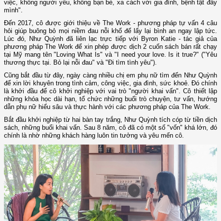
việc, không người yêu, không bạn bè, xa cách với gia đình, bệnh tật đầy
mình".
Đến 2017, cô được giới thiệu về The Work - phương pháp tự vấn 4 câu
hỏi giúp buông bỏ mọi niềm đau nỗi khổ để lấy lại bình an ngay lập tức.
Lúc đó, Như Quỳnh đã liên lạc trực tiếp với Byron Katie - tác giả của
phương pháp The Work để xin phép được dịch 2 cuốn sách bán rất chạy
tại Mỹ mang tên "Loving What Is" và "I need your love. Is it true?" ("Yêu
thương thực tại. Bỏ lại nỗi đau" và "Đi tìm tình yêu").
Cũng bắt đầu từ đây, ngày càng nhiều chị em phụ nữ tìm đến Như Quỳnh
để xin lời khuyên trong tình cảm, công việc, gia đình, sức khoẻ. Đó chính
là khởi đầu để cô khởi nghiệp với vai trò "người khai vấn". Cô thiết lập
những khóa học dài hạn, tổ chức những buổi trò chuyện, tư vấn, hướng
dẫn phụ nữ hiểu sâu và thực hành với các phương pháp của The Work.
Bắt đầu khởi nghiệp từ hai bàn tay trắng, Như Quỳnh tích cóp từ tiền dịch
sách, những buổi khai vấn. Sau 8 năm, cô đã có một số "vốn" khá lớn, đó
chính là nhờ những khách hàng luôn tin tưởng và yêu mến cô.